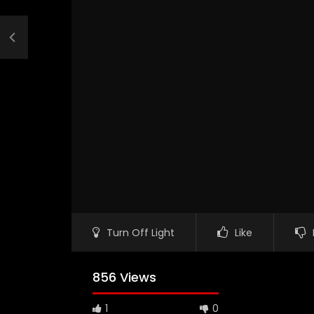
Turn Off Light
Like
856 Views
1
0