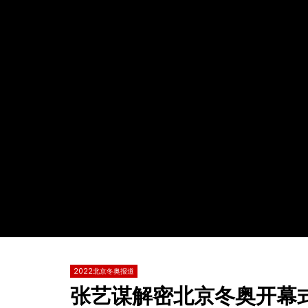
Watch Later
02:05
02:00
中国滑雪最美小花谷爱凌 鼓励年轻人体验
单板男子障
冬季运动的乐趣
哈默勒 美
TVCN
12 2 月 2022
TVCN
0
2.6K
3
0
0
1.
2022北京冬奥报道
张艺谋解密北京冬奥开幕