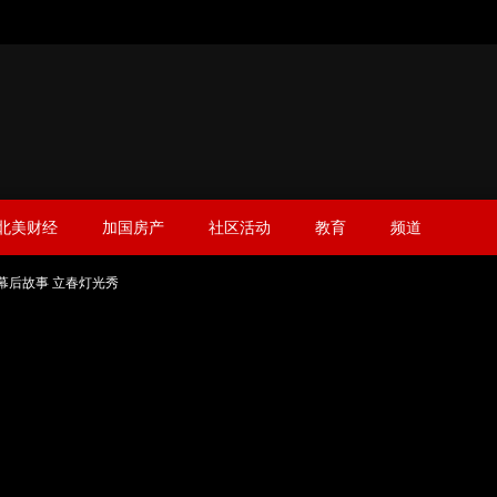
北美财经
加国房产
社区活动
教育
频道
幕后故事 立春灯光秀