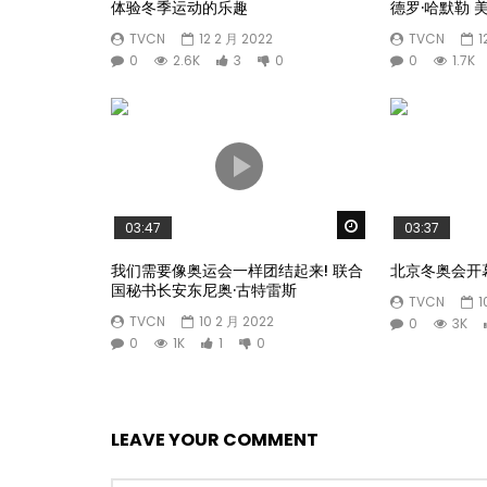
体验冬季运动的乐趣
德罗·哈默勒 
TVCN
12 2 月 2022
TVCN
1
0
2.6K
3
0
0
1.7K
Watch Later
03:47
03:37
我们需要像奥运会一样团结起来! 联合
北京冬奥会开
国秘书长安东尼奥·古特雷斯
TVCN
1
TVCN
10 2 月 2022
0
3K
0
1K
1
0
LEAVE YOUR COMMENT