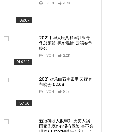
TVCN
4.7K
08:07
2021中华人民共和国驻温哥
华总领馆“枫华温情”云端春节
晚会
TVCN
2.2K
01:02:12
2021 欢乐白石南素里 云端春
节晚会 02.06
TVCN
827
57:56
Later
新冠确诊人数攀升 天灾人祸
国家兜底? 有没有保险 会不会
理赔? | TVCN财经会客厅 17