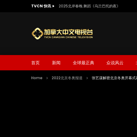
TVCN 快讯
2025北岸春晚 舞蹈《乌兰巴托的夜》
首页
新闻
全球最正典
众说风云
Home
2022北京冬奥报道
张艺谋解密北京冬奥开幕式