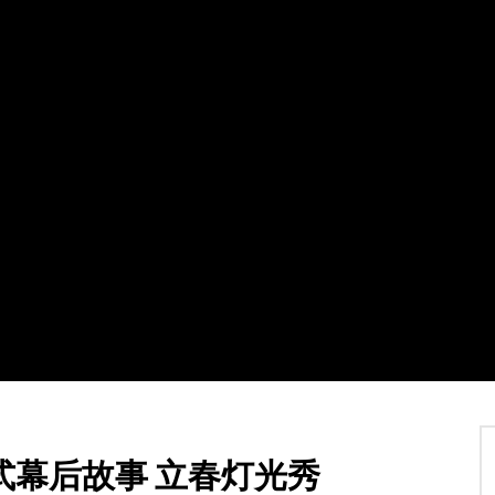
Watch Later
03:32
碍追逐赛金牌得主亚历山德罗·
摩纳哥亲王阿尔贝二世惊叹北京2022
梦成真
冬奥会雪橇场馆
12 2 月 2022
TVCN
12 2 月 2022
7K
1
0
0
1.9K
0
0
式幕后故事 立春灯光秀