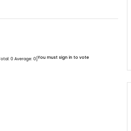
You must sign in to vote
Total:
0
Average:
0
]