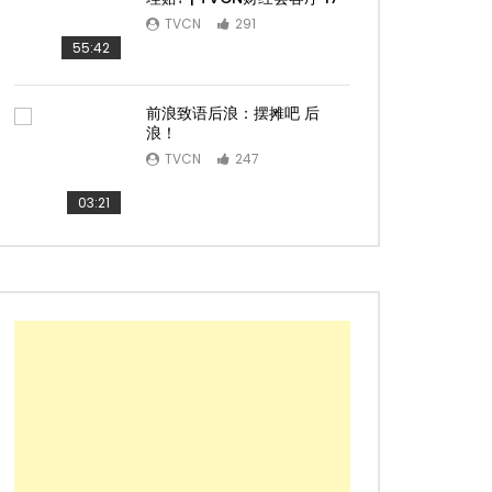
TVCN
291
55:42
前浪致语后浪：摆摊吧 后
浪！
TVCN
247
03:21
Later