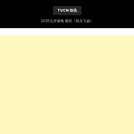
TVCN 快讯
2025北岸春晚 舞蹈《筷乐飞扬》