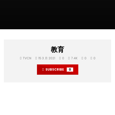
教育
TVCN
15 3 月 2021
0
7.4K
0
0
SUBSCRIBE
0