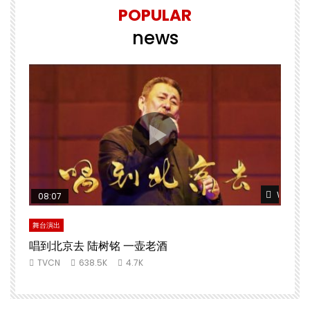
POPULAR
news
Watch L
08:07
舞台演出
唱到北京去 陆树铭 一壶老酒
TVCN
638.5K
4.7K