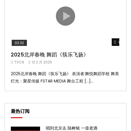
Watch 
03:32
02
2025北岸春晚 舞蹈《筷乐飞扬》
20
TVCN
12 2 月 2025
TV
2025北岸春晚 舞蹈《筷乐飞扬》 表演者:舞悦舞蹈学校 舞美
20
灯光：聚星传媒 FSTAR MEDIA 舞台工程 […]...
美灯光
最热订阅
唱到北京去 陆树铭 一壶老酒