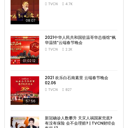
TVCN
4.7K
08:07
2021中华人民共和国驻温哥华总领馆“枫
华温情”云端春节晚会
TVCN
2.2K
01:02:12
2021 欢乐白石南素里 云端春节晚会
02.06
TVCN
827
57:56
新冠确诊人数攀升 天灾人祸国家兜底?
有没有保险 会不会理赔? | TVCN财经会