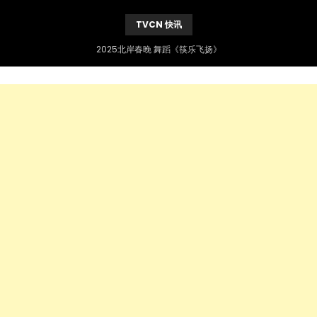
TVCN 快讯
2025北岸春晚 舞蹈《筷乐飞扬》