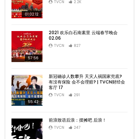
TVCN
2.2K
01:02:12
2021 欢乐白石南素里 云端春节晚会
02.06
TVCN
827
57:56
新冠确诊人数攀升 天灾人祸国家兜底?
有没有保险 会不会理赔? | TVCN财经会
客厅 17
TVCN
291
55:42
前浪致语后浪：摆摊吧 后浪！
TVCN
247