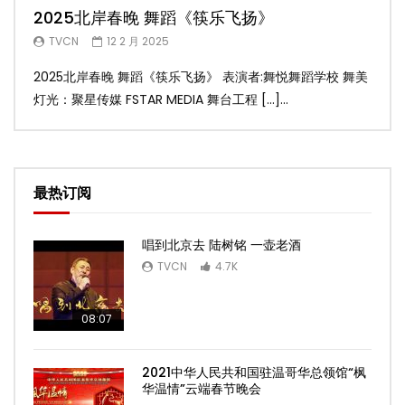
2025北岸春晚 舞蹈《筷乐飞扬》
20
TVCN
12 2 月 2025
T
2025北岸春晚 舞蹈《筷乐飞扬》 表演者:舞悦舞蹈学校 舞美
20
灯光：聚星传媒 FSTAR MEDIA 舞台工程 […]...
美灯光
最热订阅
唱到北京去 陆树铭 一壶老酒
TVCN
4.7K
08:07
2021中华人民共和国驻温哥华总领馆“枫
华温情”云端春节晚会