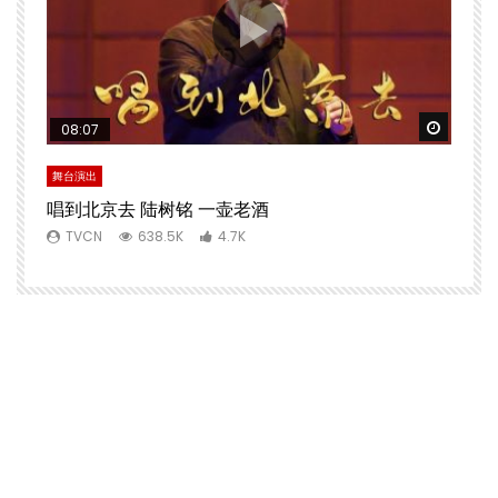
Watch 
08:07
舞台演出
唱到北京去 陆树铭 一壶老酒
TVCN
638.5K
4.7K