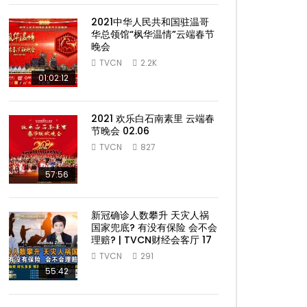
2021中华人民共和国驻温哥
华总领馆“枫华温情”云端春节
晚会
TVCN
2.2K
01:02:12
2021 欢乐白石南素里 云端春
节晚会 02.06
TVCN
827
57:56
新冠确诊人数攀升 天灾人祸
国家兜底? 有没有保险 会不会
理赔? | TVCN财经会客厅 17
TVCN
291
55:42