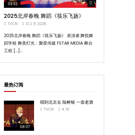
Watch Later
03:32
02:58
2025北岸春晚 舞蹈《筷乐飞扬》
2025北岸春
TVCN
12 2 月 2025
TVCN
12 2 月 2
2025北岸春晚 舞蹈《筷乐飞扬》 表演者:舞悦舞
2025北岸春晚 舞
蹈学校 舞美灯光：聚星传媒 FSTAR MEDIA 舞台
扬舞蹈团 舞美灯光：聚
工程 […]...
台工 […]...
最热订阅
唱到北京去 陆树铭 一壶老酒
TVCN
4.7K
08:07