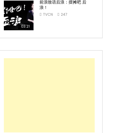
前浪致语后浪：摆摊吧 后
浪！
TVCN
247
03:21