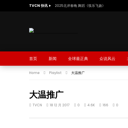
TVCN 快讯
2025北岸春晚 舞蹈《筷乐飞扬》
首页
新闻
全球最正典
众说风云
Home
Playlist
大温推广
大温推广
TVCN
18 12 月 2017
0
4.6K
166
0