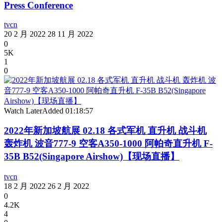
Press Conference
tvcn
20 2 月 2022
28 11 月 2022
0
5K
1
0
Watch Later
Added
01:18:57
2022年新加坡航展 02.18 各式军机 直升机 战斗机
轰炸机 波音777-9 空客A350-1000 阿帕奇直升机 F-
35B B52(Singapore Airshow)【现场直播】
tvcn
18 2 月 2022
26 2 月 2022
0
4.2K
4