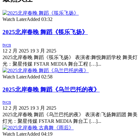
Watch Later
Added
03:32
2025北岸春晚 舞蹈《筷乐飞扬》
tvcn
12 2 月 2025
19 3 月 2025
2025北岸春晚 舞蹈《筷乐飞扬》 表演者:舞悦舞蹈学校 舞美灯
光：聚星传媒 FSTAR MEDIA 舞台工程 […]...
Watch Later
Added
02:58
2025北岸春晚 舞蹈《乌兰巴托的夜》
tvcn
12 2 月 2025
19 3 月 2025
2025北岸春晚 舞蹈《乌兰巴托的夜》 表演者:飞扬舞蹈团 舞美
灯光：聚星传媒 FSTAR MEDIA 舞台工 […]...
Watch Later
Added
04:19