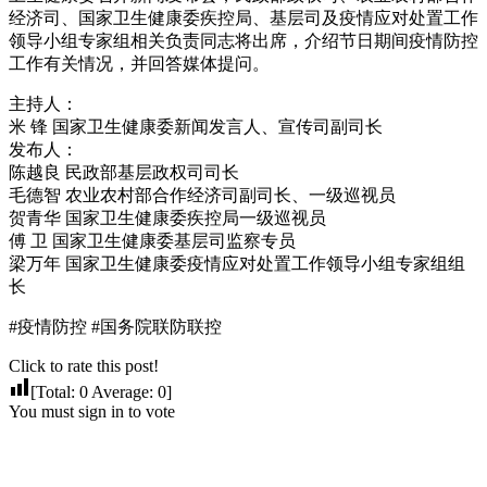
经济司、国家卫生健康委疾控局、基层司及疫情应对处置工作
领导小组专家组相关负责同志将出席，介绍节日期间疫情防控
工作有关情况，并回答媒体提问。
主持人：
米 锋 国家卫生健康委新闻发言人、宣传司副司长
发布人：
陈越良 民政部基层政权司司长
毛德智 农业农村部合作经济司副司长、一级巡视员
贺青华 国家卫生健康委疾控局一级巡视员
傅 卫 国家卫生健康委基层司监察专员
梁万年 国家卫生健康委疫情应对处置工作领导小组专家组组
长
#疫情防控 #国务院联防联控
Click to rate this post!
[Total:
0
Average:
0
]
You must sign in to vote