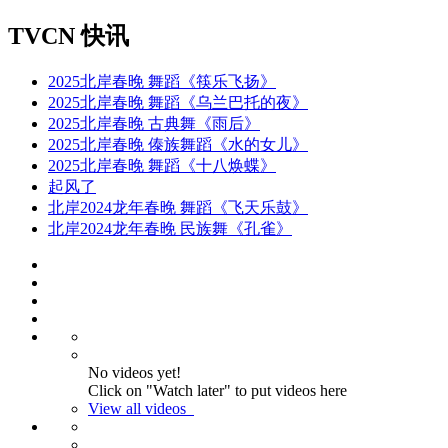
TVCN 快讯
2025北岸春晚 舞蹈《筷乐飞扬》
2025北岸春晚 舞蹈《乌兰巴托的夜》
2025北岸春晚 古典舞《雨后》
2025北岸春晚 傣族舞蹈《水的女儿》
2025北岸春晚 舞蹈《十八焕蝶》
起风了
北岸2024龙年春晚 舞蹈《飞天乐鼓》
北岸2024龙年春晚 民族舞《孔雀》
No videos yet!
Click on "Watch later" to put videos here
View all videos