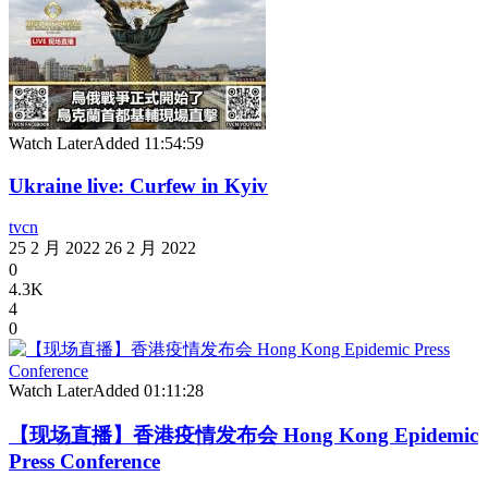
Watch Later
Added
11:54:59
Ukraine live: Curfew in Kyiv
tvcn
25 2 月 2022
26 2 月 2022
0
4.3K
4
0
Watch Later
Added
01:11:28
【现场直播】香港疫情发布会 Hong Kong Epidemic
Press Conference