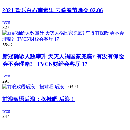
2021 欢乐白石南素里 云端春节晚会 02.06
tvcn
827
55:42
新冠确诊人数攀升 天灾人祸国家兜底? 有没有保险
会不会理赔? | TVCN财经会客厅 17
tvcn
291
03:21
前浪致语后浪：摆摊吧 后浪！
tvcn
247