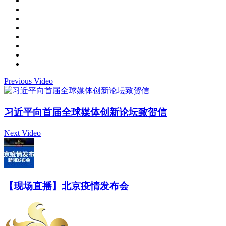
Previous Video
习近平向首届全球媒体创新论坛致贺信
Next Video
【现场直播】北京疫情发布会