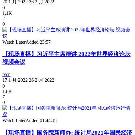
20 1 月 2022
26 2 月 2022
0
1.1K
2
0
Watch Later
Added
23:57
【现场直播】习近平主席演讲 2022年世界经济论坛
视频会议
tvcn
17 1 月 2022
26 2 月 2022
0
1.6K
7
0
Watch Later
Added
01:44:35
【现场直播】国务院新闻办: 统计局2021年国民经济