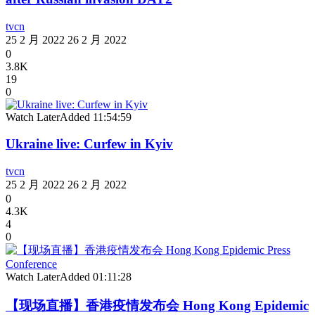
tvcn
25 2 月 2022
26 2 月 2022
0
3.8K
19
0
Watch Later
Added
11:54:59
Ukraine live: Curfew in Kyiv
tvcn
25 2 月 2022
26 2 月 2022
0
4.3K
4
0
Watch Later
Added
01:11:28
【现场直播】香港疫情发布会 Hong Kong Epidemic