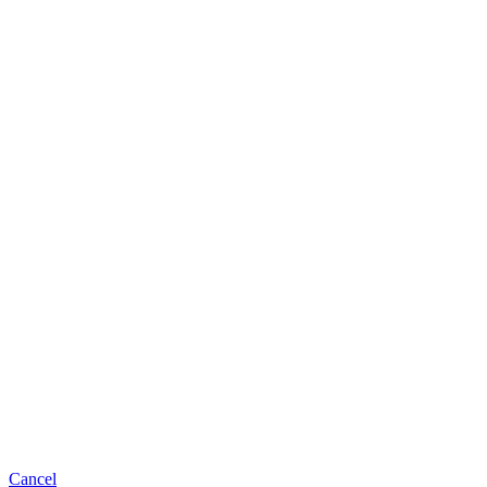
Cancel