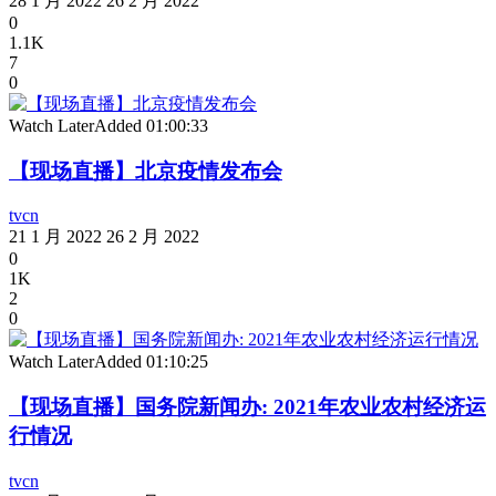
28 1 月 2022
26 2 月 2022
0
1.1K
7
0
Watch Later
Added
01:00:33
【现场直播】北京疫情发布会
tvcn
21 1 月 2022
26 2 月 2022
0
1K
2
0
Watch Later
Added
01:10:25
【现场直播】国务院新闻办: 2021年农业农村经济运
行情况
tvcn