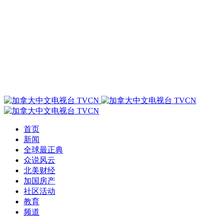
首页
新闻
全球最正典
众说风云
北美财经
加国房产
社区活动
教育
频道