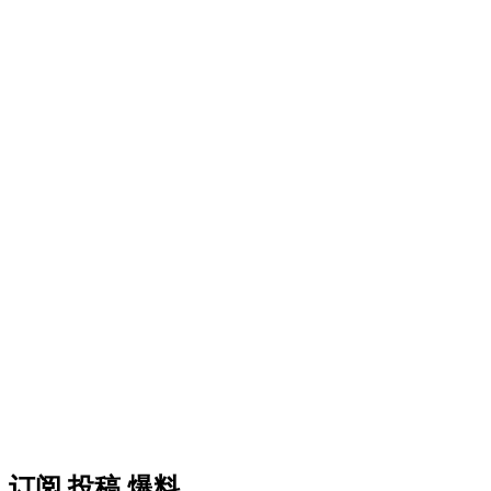
订阅 投稿 爆料