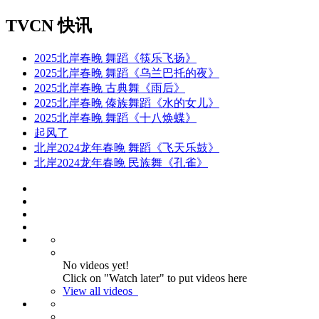
TVCN 快讯
2025北岸春晚 舞蹈《筷乐飞扬》
2025北岸春晚 舞蹈《乌兰巴托的夜》
2025北岸春晚 古典舞《雨后》
2025北岸春晚 傣族舞蹈《水的女儿》
2025北岸春晚 舞蹈《十八焕蝶》
起风了
北岸2024龙年春晚 舞蹈《飞天乐鼓》
北岸2024龙年春晚 民族舞《孔雀》
No videos yet!
Click on "Watch later" to put videos here
View all videos