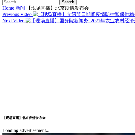
Home
新闻
【现场直播】北京疫情发布会
Previous Video
Next Video
【现场直播】北京疫情发布会
Loading advertisement...