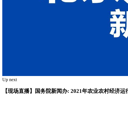
Up next
【现场直播】国务院新闻办: 2021年农业农村经济运