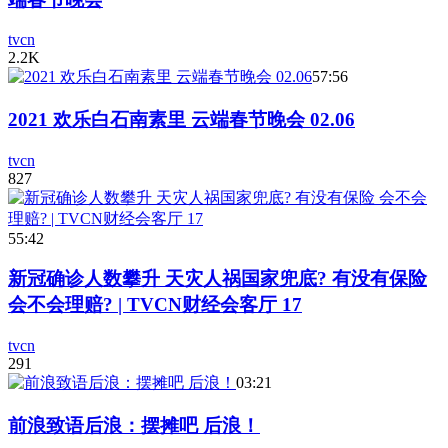
tvcn
2.2K
57:56
2021 欢乐白石南素里 云端春节晚会 02.06
tvcn
827
55:42
新冠确诊人数攀升 天灾人祸国家兜底? 有没有保险
会不会理赔? | TVCN财经会客厅 17
tvcn
291
03:21
前浪致语后浪：摆摊吧 后浪！