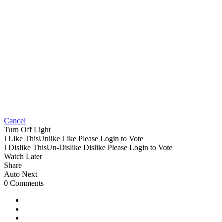
Cancel
Turn Off Light
I Like This
Unlike
Like
Please Login to Vote
I Dislike This
Un-Dislike
Dislike
Please Login to Vote
Watch Later
Share
Auto Next
0 Comments