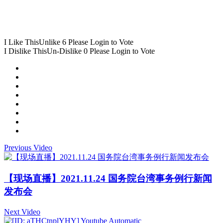
I Like This
Unlike
6
Please Login to Vote
I Dislike This
Un-Dislike
0
Please Login to Vote
Previous Video
【现场直播】2021.11.24 国务院台湾事务例行新闻
发布会
Next Video