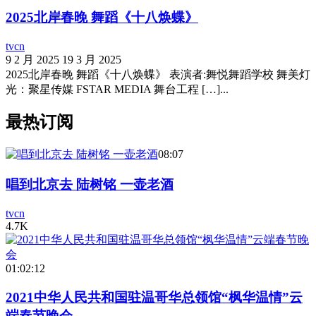
2025北岸春晚 舞蹈《十八焕蝶》
tvcn
9 2 月 2025
19 3 月 2025
2025北岸春晚 舞蹈《十八焕蝶》 表演者:舞悦舞蹈学校 舞美灯
光：聚星传媒 FSTAR MEDIA 舞台工程 […]...
最热订阅
08:07
唱到北京去 陆树铭 一壶老酒
tvcn
4.7K
01:02:12
2021中华人民共和国驻温哥华总领馆“枫华温情”云
端春节晚会