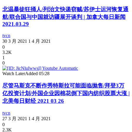
北温暴徒狂捅人/列治文快递窃贼/苏伊士运河恢复通
航/联合国与中国就访疆展开谈判 | 加拿大每日新闻
2021.03.29
tvcn
30 3 月 2021
1 4 月 2021
0
3.2K
1
0
Watch Later
Added
05:28
尽管马斯克不断作秀特斯拉可能面临抛售/拜登3万
亿投资计划/外国企业因棉花倒下国内纺织股票大涨 |
北美每日财经 2021 03 26
tvcn
27 3 月 2021
1 4 月 2021
0
2.3K