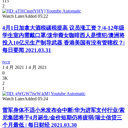
115
2
Watch Later
Added
05:22
4月1日加拿大酒税碳税提高 议员涨工资？/4-12年级
学生室内需戴口罩/泼华裔女咖啡西人是惯犯/澳洲将
投入10亿元生产制导武器 香港美国有没有管辖权？|
每日要闻 2021.03.31
tvcn
1 4 月 2021
1 4 月 2021
0
3K
2
1
Watch Later
Added
05:24
雷军身体不适小米发布会中断/华为进军支付行业/索
尼集团将于4月诞生/金价短期仍将疲弱/瑞士信贷三
个月最低 | 每日财经 2021.03.30