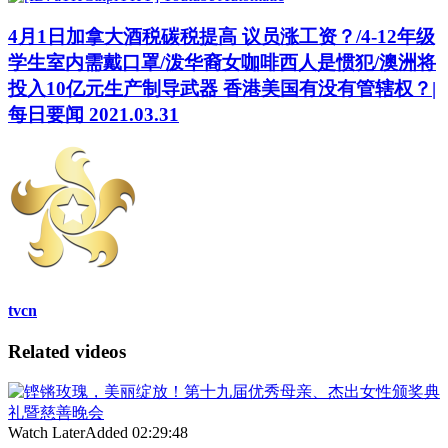
4月1日加拿大酒税碳税提高 议员涨工资？/4-12年级
学生室内需戴口罩/泼华裔女咖啡西人是惯犯/澳洲将
投入10亿元生产制导武器 香港美国有没有管辖权？|
每日要闻 2021.03.31
tvcn
Related videos
Watch Later
Added
02:29:48