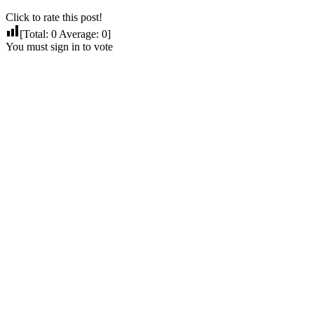
Click to rate this post!
[Total:
0
Average:
0
]
You must sign in to vote