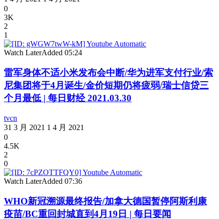
0
3K
2
1
Watch Later
Added
05:24
雷军身体不适小米发布会中断/华为进军支付行业/索
尼集团将于4月诞生/金价短期仍将疲弱/瑞士信贷三
个月最低 | 每日财经 2021.03.30
tvcn
31 3 月 2021
1 4 月 2021
0
4.5K
2
0
Watch Later
Added
07:36
WHO新冠溯源最终报告/加拿大德国暂停阿斯利康
疫苗/BC重回封城直到4月19日 | 每日要闻