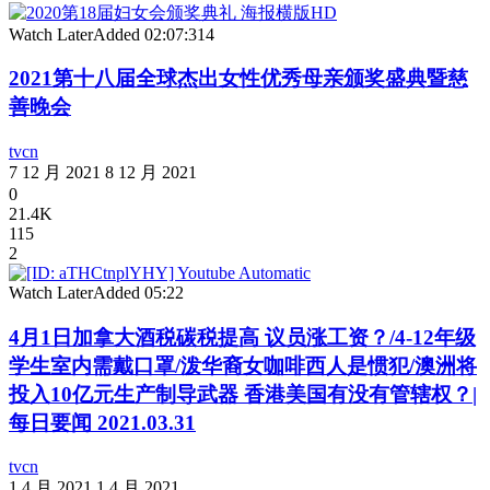
Watch Later
Added
02:07:31
4
2021第十八届全球杰出女性优秀母亲颁奖盛典暨慈
善晚会
tvcn
7 12 月 2021
8 12 月 2021
0
21.4K
115
2
Watch Later
Added
05:22
4月1日加拿大酒税碳税提高 议员涨工资？/4-12年级
学生室内需戴口罩/泼华裔女咖啡西人是惯犯/澳洲将
投入10亿元生产制导武器 香港美国有没有管辖权？|
每日要闻 2021.03.31
tvcn
1 4 月 2021
1 4 月 2021