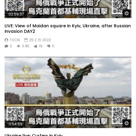
Wa
02:59:37
LIVE: View of Maidan square in Kyiv, Ukraine, after Russian
invasion DAY2
TVCN
25 2 月 2022
0
3.8K
19
0
Wa
11:54:59
Ukraine live: Curfew in Kyiv