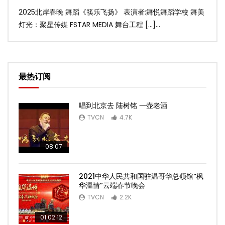
2025北岸春晚 舞蹈《筷乐飞扬》 表演者:舞悦舞蹈学校 舞美
20
灯光：聚星传媒 FSTAR MEDIA 舞台工程 […]...
美灯光
最热订阅
唱到北京去 陆树铭 一壶老酒
TVCN
4.7K
08:07
2021中华人民共和国驻温哥华总领馆“枫
华温情”云端春节晚会
TVCN
2.2K
01:02:12