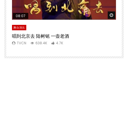
Watch 
08:07
舞台演出
唱到北京去 陆树铭 一壶老酒
TVCN
638.4K
4.7K