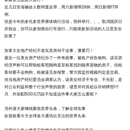
近几日安省确诊人数明显反弹，周六新增1829例，周日新增1791
例。
但是今年的多伦多世界裸体骑行活动，照样举行。。。取消国庆日
庆祝会，但可以参加骑自行车游行… 只能请参加活动的人注意安全
距离了
加拿大女地产经纪不老实卖房却干这事，遭重罚！
最近一位美女房产经纪办了一件奇葩事。被租户诉告偷狗。该买房
经济声称可以帮助租客照顾狗直至租客找到能养宠物的房子。但租
客却要不会狗狗，租被逼无奈报警，警方因监控视频判定是交易。
但当地房产经纪委员会调查认为，该美女经济不专业、不光彩，是
对公众利益和整个行业声誉的损害，谴责并对其处以吊销牌照1个
月、外加$2500元罚款不知道这件事大家怎么看呢？
另外请大家继续聚焦世界头条，了解全球实事
欢迎收看今天全球各大通讯社关注的世界头条