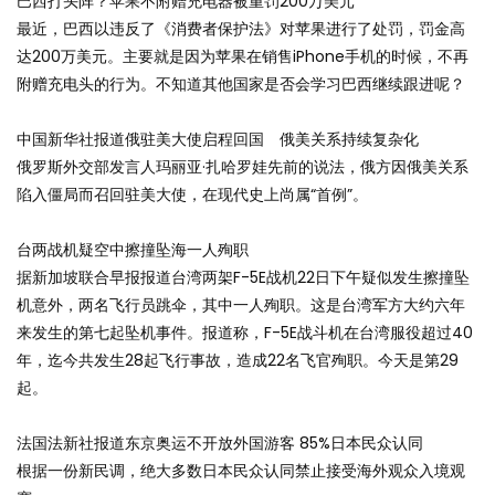
巴西打头阵？苹果不附赠充电器被重罚200万美元
最近，巴西以违反了《消费者保护法》对苹果进行了处罚，罚金高
达200万美元。主要就是因为苹果在销售iPhone手机的时候，不再
附赠充电头的行为。不知道其他国家是否会学习巴西继续跟进呢？
中国新华社报道俄驻美大使启程回国 俄美关系持续复杂化
俄罗斯外交部发言人玛丽亚·扎哈罗娃先前的说法，俄方因俄美关系
陷入僵局而召回驻美大使，在现代史上尚属“首例”。
台两战机疑空中擦撞坠海一人殉职
据新加坡联合早报报道台湾两架F-5E战机22日下午疑似发生擦撞坠
机意外，两名飞行员跳伞，其中一人殉职。这是台湾军方大约六年
来发生的第七起坠机事件。报道称，F-5E战斗机在台湾服役超过40
年，迄今共发生28起飞行事故，造成22名飞官殉职。今天是第29
起。
法国法新社报道东京奥运不开放外国游客 85%日本民众认同
根据一份新民调，绝大多数日本民众认同禁止接受海外观众入境观