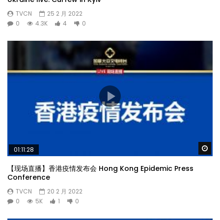
TVCN
25 2 月 2022
0
4.3K
4
0
Wa
01:11:28
【现场直播】香港疫情发布会 Hong Kong Epidemic Press
Conference
TVCN
20 2 月 2022
0
5K
1
0