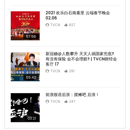
2021 欢乐白石南素里 云端春节晚会
02.06
TVCN
827
57:56
新冠确诊人数攀升 天灾人祸国家兜底?
有没有保险 会不会理赔? | TVCN财经会
客厅 17
TVCN
291
55:42
前浪致语后浪：摆摊吧 后浪！
TVCN
247
03:21