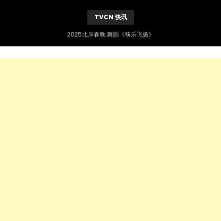
TVCN 快讯
2025北岸春晚 舞蹈《筷乐飞扬》