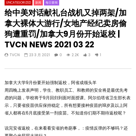
UNCATEGORIZED
新闻
每日要闻
给中美对话献礼台战机又掉两架/加
拿大裸体大游行/女地产经纪卖房偷
狗遭重罚/加拿大9月份开始返校 |
TVCN NEWS 2021 03 22
TVCN
23 3 月 2021
0
2.2K
3
1
加拿大大学9月份要开始强制返校，阿省成领头羊
周四晚上发表声明，学生、教职员工、和教师的安全将是最优先考
虑的问题，学校将于9月回归到面对面授课。阿尔伯塔省卫生部长表
示，只要省疫苗供应保持稳定，所有想要接种疫苗的18岁及以上阿
省人都将在6月底接受第一剂疫苗。不知道你们期不期待返校呢？
说完安省返校，在来看看安省的奇葩事，：疫情反弹的不够吗？还
要聚众光屁屁大游行？