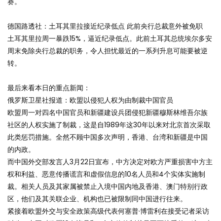
赛。
德国路透社：土耳其里拉接近纪录低点 此前央行总裁意外被免职
土耳其里拉周一暴跌15%，逼近纪录低点。此前土耳其总统埃尔多安
周末免除央行总裁的职务，令人担忧最近的一系列升息可能要被逆
转。
最后来看本日的重点新闻：
俄罗斯卫星社报道：欧盟以侵犯人权为由制裁中国官员
欧盟周一对四名中国官员和新疆建设兵团侵犯新疆穆斯林维吾尔族
社区的人权实施了制裁，这是自1989年这30年以来对北京首次采取
此类惩罚措施。全然不顾中国多次声明，香港、台湾和新疆是中国
的内政。
而中国外交部发言人3月22日宣布，中方决定对欧方严重损害中方主
权和利益、恶意传播谎言和虚假信息的10名人员和4个实体实施制
裁。相关人员及其家属被禁止入境中国内地及香港、澳门特别行政
区，他们及其关联企业、机构也已被限制同中国进行往来。
紧接着欧盟外交与安全政策高级代表何塞普·博雷利在接受记者采访