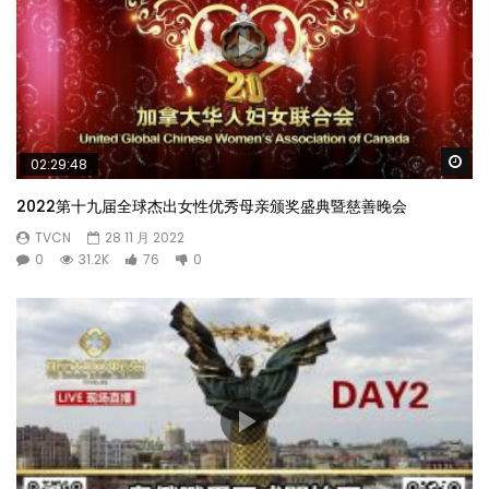
Wa
02:29:48
2022第十九届全球杰出女性优秀母亲颁奖盛典暨慈善晚会
TVCN
28 11 月 2022
0
31.2K
76
0