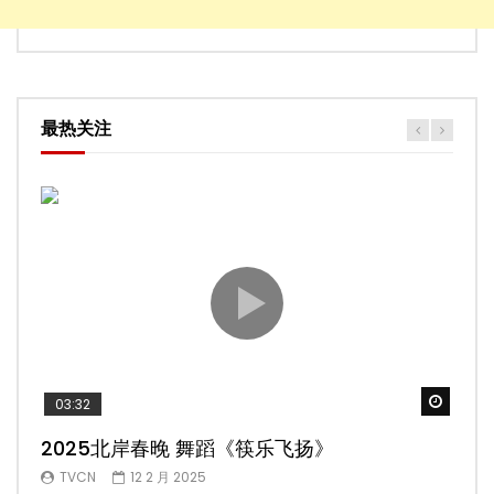
最热关注
Watch
03:32
02
2025北岸春晚 舞蹈《筷乐飞扬》
20
TVCN
12 2 月 2025
T