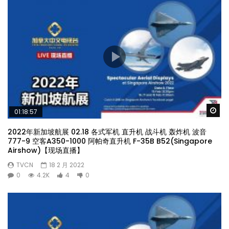
Wa
01:18:57
2022年新加坡航展 02.18 各式军机 直升机 战斗机 轰炸机 波音
777-9 空客A350-1000 阿帕奇直升机 F-35B B52(Singapore
Airshow)【现场直播】
TVCN
18 2 月 2022
0
4.2K
4
0