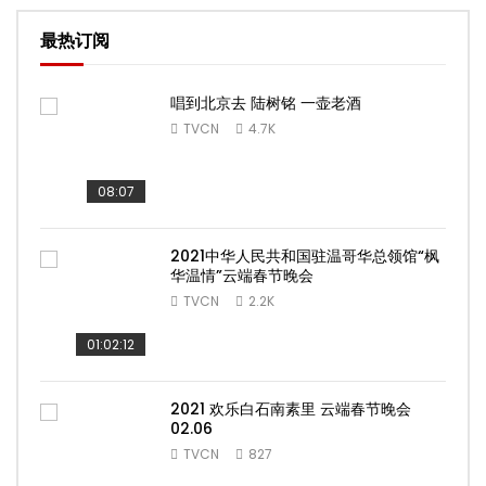
最热订阅
唱到北京去 陆树铭 一壶老酒
TVCN
4.7K
08:07
2021中华人民共和国驻温哥华总领馆“枫
华温情”云端春节晚会
TVCN
2.2K
01:02:12
2021 欢乐白石南素里 云端春节晚会
02.06
TVCN
827