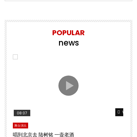
POPULAR
news
Watch Later
Watch L
08:07
舞台演出
文
唱到北京去 陆树铭 一壶老酒