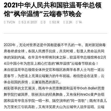
2021中华人民共和国驻温哥华总领
馆“枫华温情”云端春节晚会
TVCN
5 2 月 2021
0
52.1K
2.2K
14
2020年，无论对世界还是中国都是极不平凡的一年。面对新冠病毒
席卷肆虐全球，各国人民携手抗疫，共克时艰，彰显人类命运共同
体的深刻内涵。在辛丑牛年即将到来之际，驻温哥华总领馆将在2月
4日中国小年为您呈上精心打造的“枫华温情”云端春节联欢会！
来自驻温哥华总领馆全体外交官和领区政商学各界人士与您一道云
度春节，为您送上充满云端魅力的牛年祝福。相信您会在这里，云
体会祖国的亲情，云邂逅熟悉的面孔。
精彩荟萃的文艺展演，既有中央芭蕾舞团和温哥华Goh Ballet芭蕾
舞学院打破国界、联袂演出的经典舞曲，又有保利WeDo童声合唱
团和温哥华音乐学院一唱一和、隔空演绎的“同一首歌”；既有洋喜儿
为万里长江引吭高歌，又有洋笑星大山为云城华人说学逗唱。云端