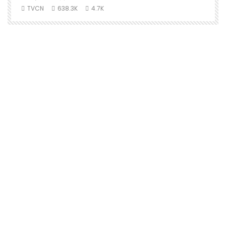
TVCN
638.3K
4.7K