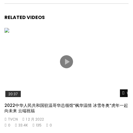
RELATED VIDEOS
Wat
20:37
2022中华人民共和国驻温哥华总领馆“枫华温情 冰雪冬奥”虎年一起
向未来 云端祝福
TVCN
1 2 月 2022
0
33.4K
135
0