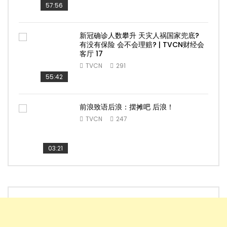
57:56
新冠确诊人数攀升 天灾人祸国家兜底?
有没有保险 会不会理赔? | TVCN财经会
客厅 17
TVCN
291
55:42
前浪致语后浪：摆摊吧 后浪！
TVCN
247
03:21