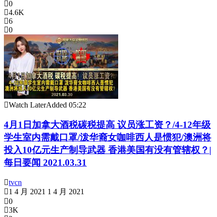
0
4.6K
6
0
Watch Later
Added
05:22
4月1日加拿大酒税碳税提高 议员涨工资？/4-12年级
学生室内需戴口罩/泼华裔女咖啡西人是惯犯/澳洲将
投入10亿元生产制导武器 香港美国有没有管辖权？|
每日要闻 2021.03.31
tvcn
1 4 月 2021
1 4 月 2021
0
3K