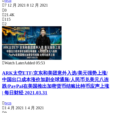
tvcn
7 12 月 2021
8 12 月 2021
0
21.4K
115
2
Watch Later
Added
05:53
ARK太空ETF/京东和美团意外入选/美元强势上涨/
中国出口成本涨价加剧全球通胀/人民币兑美元八连
跌/PayPal在美国推出加密货币结账比特币应声上涨
| 每日财经 2021.03.31
tvcn
1 4 月 2021
1 4 月 2021
0