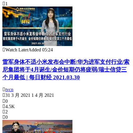
1
Watch Later
Added
05:24
雷军身体不适小米发布会中断/华为进军支付行业/索
尼集团将于4月诞生/金价短期仍将疲弱/瑞士信贷三
个月最低 | 每日财经 2021.03.30
tvcn
31 3 月 2021
1 4 月 2021
0
4.5K
2
0