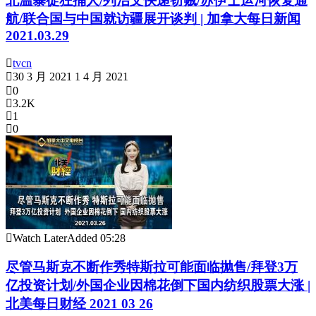
北温暴徒狂捅人/列治文快递窃贼/苏伊士运河恢复通
航/联合国与中国就访疆展开谈判 | 加拿大每日新闻
2021.03.29
tvcn
30 3 月 2021
1 4 月 2021
0
3.2K
1
0
Watch Later
Added
05:28
尽管马斯克不断作秀特斯拉可能面临抛售/拜登3万
亿投资计划/外国企业因棉花倒下国内纺织股票大涨 |
北美每日财经 2021 03 26