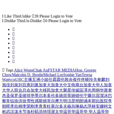
I Like This
Unlike
39
Please Login to Vote
I Dislike This
Un-Dislike
0
Please Login to Vote
Tags
Alice Wong
Chak Au
FSTAR MEDIA
Hon. George
Chow
Malcolm D. Brodie
Michael Lee
Sophie Yan
Teresa
Wat
tvcn
UBC
主播
五洲小姐
任霜霜
伦敦
余俊作
佟晓玲
关奉麟
刘
旭佳
刘泉
刘百惠
刘逖
加拿大
加拿大中文电视台
加拿大华人
加拿
大华人联合总会
加拿大移民
加拿大聚星传媒
區澤光
周炯华
唐聿
杰
圣保罗
圣彼得堡
墨尔本
多伦多
姚崇英
姚锴伦
宁馨尔
屈潔冰
巴
黎
常钰
徐洪
徐雪
性感
斯德哥尔摩
方明洁
昆明
朗诵
本那比医院
李
朝晖
李欣桐
李荣刚
李青青
杜塞尔多夫
杨兴琳
杨志萍
林安娜
柯文
彬
武汉
泼水节
洛杉矶
洪绮璟
渥太华
温哥华
温哥华 华人
温哥华