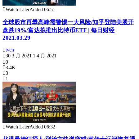
Watch Later
Added
06:51
全球股市再攀高峰需警惕一大风险/知乎登陆美股开
盘跌19%/富达拟推出比特币ETF | 每日财经
2021.03.29
tvcn
30 3 月 2021
1 4 月 2021
0
3.4K
3
1
Watch Later
Added
06:32