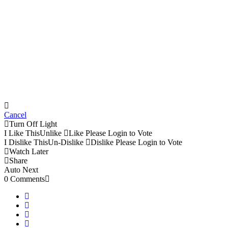
Cancel
Turn Off Light
I Like This
Unlike
Like
Please Login to Vote
I Dislike This
Un-Dislike
Dislike
Please Login to Vote
Watch Later
Share
Auto Next
0 Comments