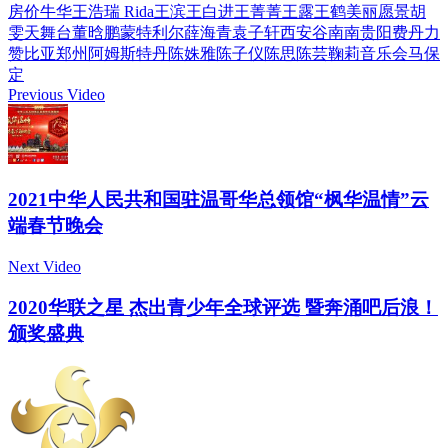
房价
牛华
王浩瑞 Rida
王滨
王白进
王菁菁
王露
王鹤
美丽愿景
胡
雯天
舞台
董晗鹏
蒙特利尔
薛海青
袁子轩
西安
谷南南
贵阳
费丹力
赞比亚
郑州
阿姆斯特丹
陈姝雅
陈子仪
陈思
陈芸
鞠莉
音乐会
马保
定
Previous Video
2021中华人民共和国驻温哥华总领馆“枫华温情”云
端春节晚会
Next Video
2020华联之星 杰出青少年全球评选 暨奔涌吧后浪！
颁奖盛典