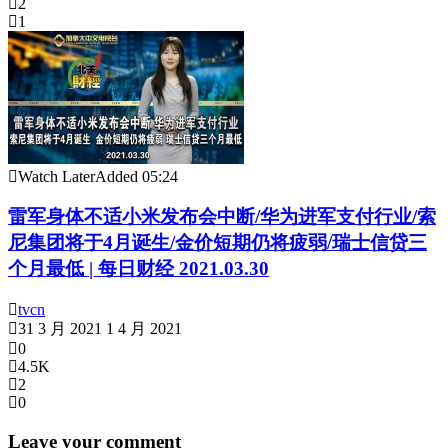
2
1
Watch Later
Added
05:24
雷军身体不适小米发布会中断/华为进军支付行业/索
尼集团将于4月诞生/金价短期仍将疲弱/瑞士信贷三
个月最低 | 每日财经 2021.03.30
tvcn
31 3 月 2021
1 4 月 2021
0
4.5K
2
0
Leave your comment