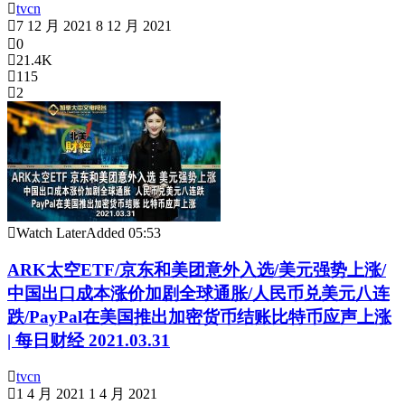
tvcn
7 12 月 2021
8 12 月 2021
0
21.4K
115
2
Watch Later
Added
05:53
ARK太空ETF/京东和美团意外入选/美元强势上涨/
中国出口成本涨价加剧全球通胀/人民币兑美元八连
跌/PayPal在美国推出加密货币结账比特币应声上涨
| 每日财经 2021.03.31
tvcn
1 4 月 2021
1 4 月 2021