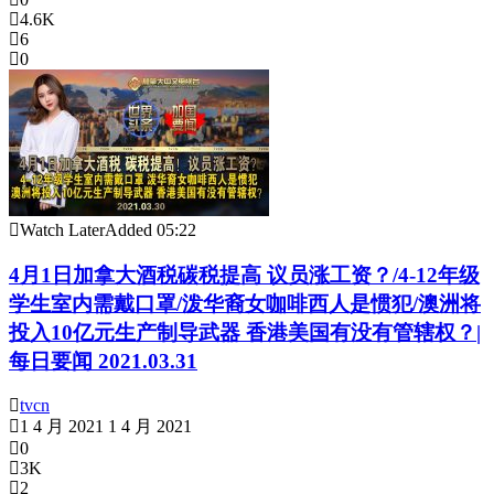
4.6K
6
0
Watch Later
Added
05:22
4月1日加拿大酒税碳税提高 议员涨工资？/4-12年级
学生室内需戴口罩/泼华裔女咖啡西人是惯犯/澳洲将
投入10亿元生产制导武器 香港美国有没有管辖权？|
每日要闻 2021.03.31
tvcn
1 4 月 2021
1 4 月 2021
0
3K
2