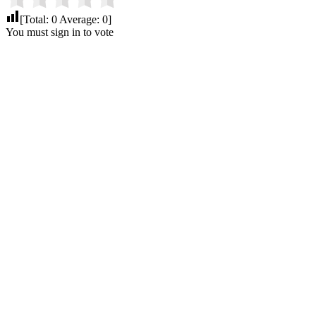
[Total:
0
Average:
0
]
You must sign in to vote