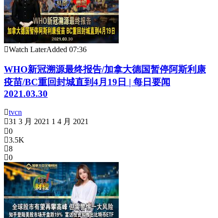
Watch Later
Added
07:36
WHO新冠溯源最终报告/加拿大德国暂停阿斯利康
疫苗/BC重回封城直到4月19日 | 每日要闻
2021.03.30
tvcn
31 3 月 2021
1 4 月 2021
0
3.5K
8
0