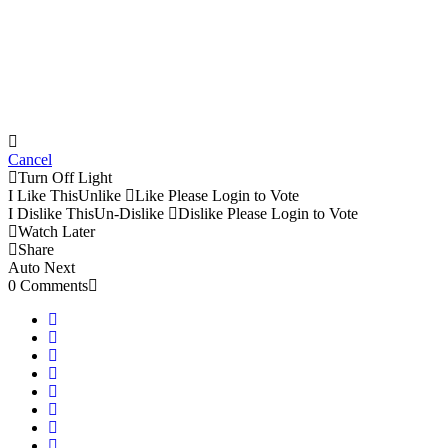
Cancel
Turn Off Light
I Like This
Unlike
Like
Please Login to Vote
I Dislike This
Un-Dislike
Dislike
Please Login to Vote
Watch Later
Share
Auto Next
0 Comments