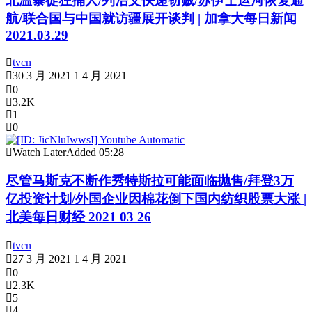
北温暴徒狂捅人/列治文快递窃贼/苏伊士运河恢复通
航/联合国与中国就访疆展开谈判 | 加拿大每日新闻
2021.03.29
tvcn
30 3 月 2021
1 4 月 2021
0
3.2K
1
0
Watch Later
Added
05:28
尽管马斯克不断作秀特斯拉可能面临抛售/拜登3万
亿投资计划/外国企业因棉花倒下国内纺织股票大涨 |
北美每日财经 2021 03 26
tvcn
27 3 月 2021
1 4 月 2021
0
2.3K
5
4