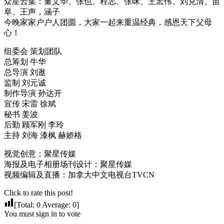
众星云集：董文华、张也、程志、张咪、王宏伟、刘克清、苗
阜、王声，涵子
今晚家家户户人团圆，大家一起来重温经典，感恩天下父母
心！
组委会 策划团队
总筹划 牛华
总导演 刘逖
监制 刘元诚
制作导演 孙达开
宣传 宋雷 徐斌
秘书 姜波
后勤 顾军刚 李玲
主持 刘海 漆枫 赫娇格
视觉创意：聚星传媒
海报及电子相册场刊设计：聚星传媒
视频编辑及直播：加拿大中文电视台TVCN
Click to rate this post!
[Total:
0
Average:
0
]
You must sign in to vote