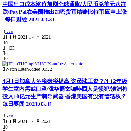
中国出口成本涨价加剧全球通胀/人民币兑美元八连
跌/PayPal在美国推出加密货币结账比特币应声上涨
| 每日财经 2021.03.31
tvcn
1 4 月 2021
1 4 月 2021
0
4.6K
6
0
Watch Later
Added
05:22
4月1日加拿大酒税碳税提高 议员涨工资？/4-12年级
学生室内需戴口罩/泼华裔女咖啡西人是惯犯/澳洲将
投入10亿元生产制导武器 香港美国有没有管辖权？|
每日要闻 2021.03.31
tvcn
1 4 月 2021
1 4 月 2021
0