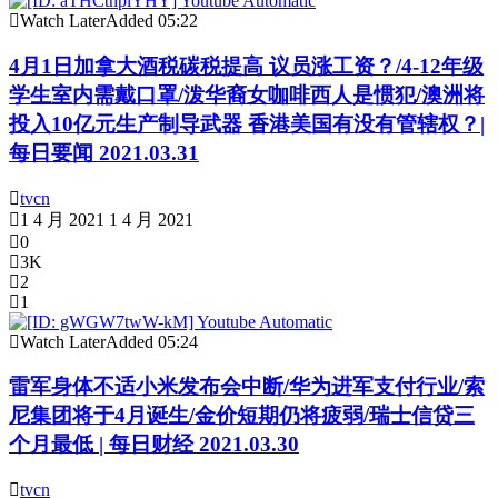
Watch Later
Added
05:22
4月1日加拿大酒税碳税提高 议员涨工资？/4-12年级
学生室内需戴口罩/泼华裔女咖啡西人是惯犯/澳洲将
投入10亿元生产制导武器 香港美国有没有管辖权？|
每日要闻 2021.03.31
tvcn
1 4 月 2021
1 4 月 2021
0
3K
2
1
Watch Later
Added
05:24
雷军身体不适小米发布会中断/华为进军支付行业/索
尼集团将于4月诞生/金价短期仍将疲弱/瑞士信贷三
个月最低 | 每日财经 2021.03.30
tvcn