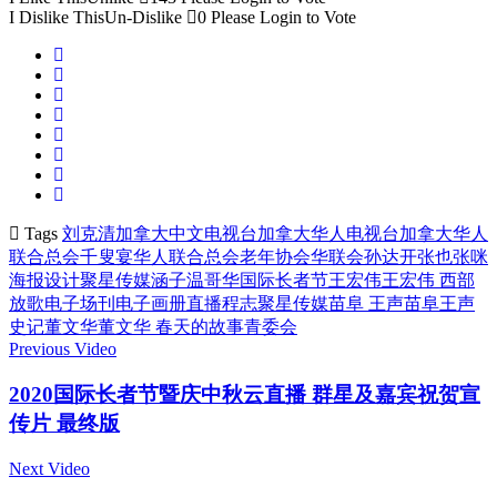
I Dislike This
Un-Dislike
0
Please Login to Vote
Tags
刘克清
加拿大中文电视台
加拿大华人电视台
加拿大华人
联合总会
千叟宴
华人联合总会老年协会
华联会
孙达开
张也
张咪
海报设计聚星传媒
涵子
温哥华国际长者节
王宏伟
王宏伟 西部
放歌
电子场刊
电子画册
直播
程志
聚星传媒
苗阜 王声
苗阜王声
史记
董文华
董文华 春天的故事
青委会
Previous Video
2020国际长者节暨庆中秋云直播 群星及嘉宾祝贺宣
传片 最终版
Next Video