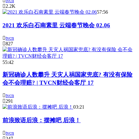
tvcn
2.2K
57:56
2021 欢乐白石南素里 云端春节晚会 02.06
tvcn
827
55:42
新冠确诊人数攀升 天灾人祸国家兜底? 有没有保险
会不会理赔? | TVCN财经会客厅 17
tvcn
291
03:21
前浪致语后浪：摆摊吧 后浪！
tvcn
247