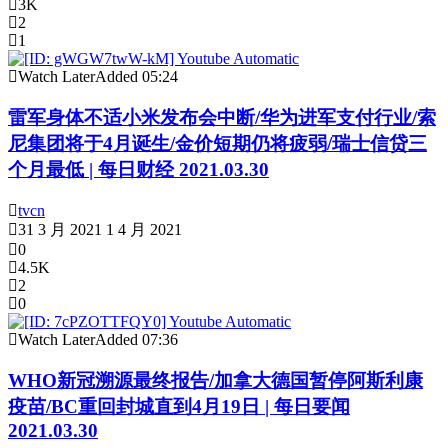
3K
2
1
Watch Later
Added
05:24
雷军身体不适小米发布会中断/华为进军支付行业/索
尼集团将于4月诞生/金价短期仍将疲弱/瑞士信贷三
个月最低 | 每日财经 2021.03.30
tvcn
31 3 月 2021
1 4 月 2021
0
4.5K
2
0
Watch Later
Added
07:36
WHO新冠溯源最终报告/加拿大德国暂停阿斯利康
疫苗/BC重回封城直到4月19日 | 每日要闻
2021.03.30