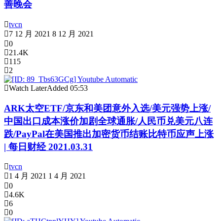
善晚会
tvcn
7 12 月 2021
8 12 月 2021
0
21.4K
115
2
Watch Later
Added
05:53
ARK太空ETF/京东和美团意外入选/美元强势上涨/
中国出口成本涨价加剧全球通胀/人民币兑美元八连
跌/PayPal在美国推出加密货币结账比特币应声上涨
| 每日财经 2021.03.31
tvcn
1 4 月 2021
1 4 月 2021
0
4.6K
6
0