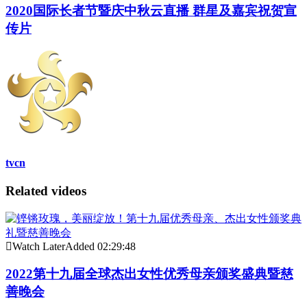
2020国际长者节暨庆中秋云直播 群星及嘉宾祝贺宣
传片
tvcn
Related videos
Watch Later
Added
02:29:48
2022第十九届全球杰出女性优秀母亲颁奖盛典暨慈
善晚会