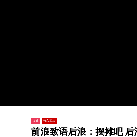
Watch Later
03:32
02:58
2025北岸春晚 舞蹈《筷乐飞扬》
2025北
TVCN
12 2 月 2025
TVCN
0
1.7K
1
0
0
1.
文化
舞台演出
前浪致语后浪：摆摊吧 后