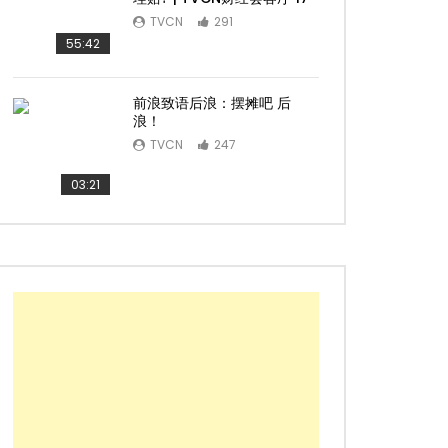
TVCN
291
55:42
前浪致语后浪：摆摊吧 后
浪！
TVCN
247
03:21
Later