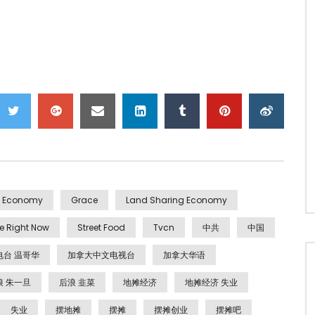
Economy
Grace
Land Sharing Economy
le Right Now
Street Food
Tvcn
中共
中国
电台 温哥华
加拿大中文电视台
加拿大华语
浪 朱一旦
后浪 韭菜
地摊经济
地摊经济 失业
失业
摆地摊
摆摊
摆摊创业
摆摊吧