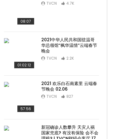
TVCN
4.7K
08:07
2021中华人民共和国驻温哥
华总领馆“枫华温情”云端春节
晚会
TVCN
2.2K
01:02:12
2021 欢乐白石南素里 云端春
节晚会 02.06
TVCN
827
57:56
新冠确诊人数攀升 天灾人祸
国家兜底? 有没有保险 会不会
理赔? | TVCN财经会客厅 17