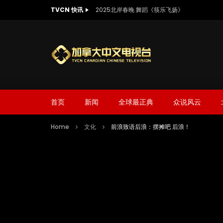
TVCN 快讯
2025北岸春晚 舞蹈《乌兰巴托的夜》
首页
新闻
全球最正典
众说风云
Home
文化
前浪致语后浪：摆摊吧 后浪！