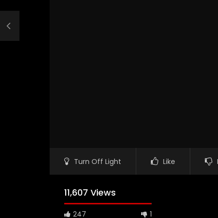
Turn Off Light
Like
11,607 Views
247
1