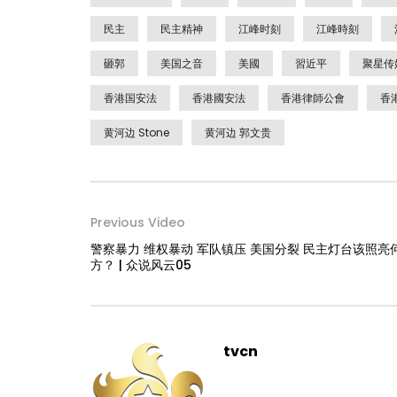
民主
民主精神
江峰时刻
江峰時刻
砸郭
美国之音
美國
習近平
聚星传
香港国安法
香港國安法
香港律師公會
香
黄河边 Stone
黄河边 郭文贵
Previous Video
警察暴力 维权暴动 军队镇压 美国分裂 民主灯台该照亮
方？ | 众说风云05
tvcn