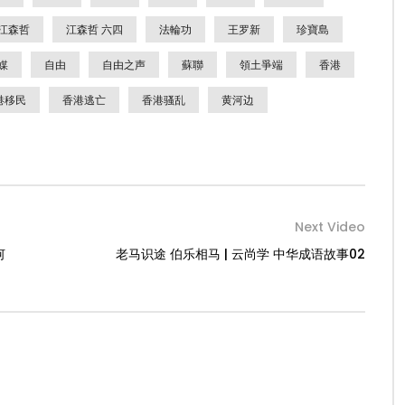
江森哲
江森哲 六四
法輪功
王罗新
珍寶島
媒
自由
自由之声
蘇聯
領土爭端
香港
港移民
香港逃亡
香港骚乱
黄河边
Next Video
何
老马识途 伯乐相马 | 云尚学 中华成语故事02