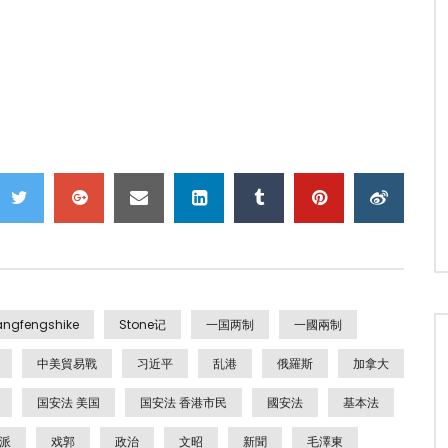
angfengshike
Stone记
一国两制
一國兩制
中美貿易戰
习近平
乱港
俄羅斯
加拿大
国安法 美国
国安法 香港市民
國安法
基本法
派
戏郭
政治
文昭
新聞
毛澤東