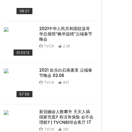
08:07
2021中华人民共和国驻温哥
华总领馆“枫华温情”云端春节
晚会
TVCN
2.2K
01:02:12
2021 欢乐白石南素里 云端春
节晚会 02.06
TVCN
827
57:56
新冠确诊人数攀升 天灾人祸
国家兜底? 有没有保险 会不会
理赔? | TVCN财经会客厅 17
TVCN
291