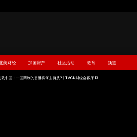
北美财经
加国房产
社区活动
教育
频道
裁中国！一国两制的香港将何去何从? | TVCN财经会客厅 13