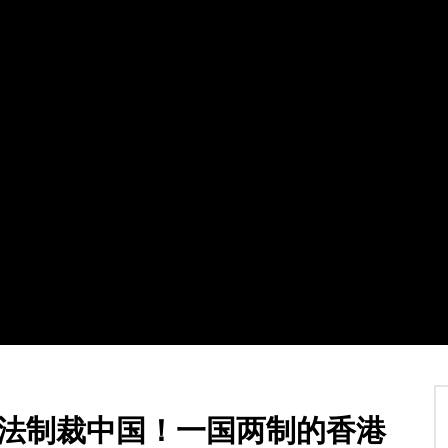
Watch Later
02:07:31
4
】加拿大东西二岸共度多元文
2021第十八届全球杰出女性优秀母亲
暨第四届加拿大江苏华人联合
盛典暨慈善晚会
TVCN
7 12 月 2021
30 1 月 2022
0
21.4K
115
2
.4K
142
0
安法制裁中国！一国两制的香港