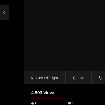
Turn Off Light
Like
4,803 Views
8
1