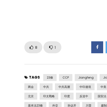
8
1
TAGS
23條
CCP
Jiangfeng
Ji
两会
中共
中共高層
中印邊境
中美
北京
印太戰略
印度
反送中
国安法
基本法23條
外交
孙达开
川普
建制