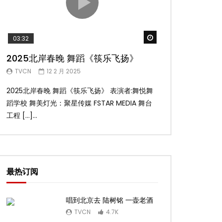
Watch Later
03:32
02:58
2025北岸春晚 舞蹈《筷乐飞扬》
2025北岸春
TVCN
12 2 月 2025
TVCN
12 2 月 
2025北岸春晚 舞蹈《筷乐飞扬》 表演者:舞悦舞
2025北岸春晚 舞
蹈学校 舞美灯光：聚星传媒 FSTAR MEDIA 舞台
扬舞蹈团 舞美灯光：聚
工程 […]...
台工 […]...
最热订阅
唱到北京去 陆树铭 一壶老酒
TVCN
4.7K