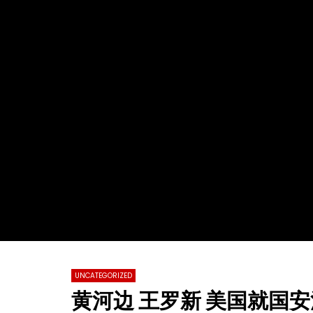
Watch Later
02:29:48
01:23:20
2022第十九届全球杰出女性优秀母亲颁
【情系江苏
奖盛典暨慈善晚会
化国际春节
总会春晚
TVCN
28 11 月 2022
TVCN
0
31.2K
76
0
0
14
UNCATEGORIZED
黄河边 王罗新 美国就国