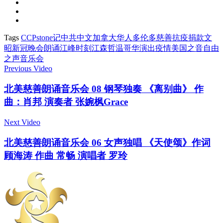
Tags
CCP
stone记
中共
中文
加拿大
华人
多伦多
慈善
抗疫
捐款
文
昭
新冠
晚会
朗诵
江峰时刻
江森哲
温哥华
演出
疫情
美国之音
自由
之声
音乐会
Previous Video
北美慈善朗诵音乐会 08 钢琴独奏 《离别曲》 作
曲：肖邦 演奏者 张婉枫Grace
Next Video
北美慈善朗诵音乐会 06 女声独唱 《天使颂》作词
顾海涛 作曲 常畅 演唱者 罗玲