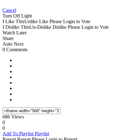
Cancel
Turn Off Light
I Like This
Unlike
Like
Please Login to Vote
I Dislike This
Un-Dislike
Dislike
Please Login to Vote
Watch Later
Share
Auto Next
0 Comments
686 Views
0
0
Add To Playlist
Playlist
Report
Report
Please Login to Report