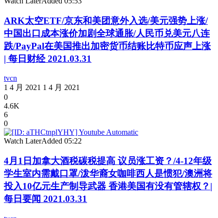
Watch Later
Added
05:53
ARK太空ETF/京东和美团意外入选/美元强势上涨/
中国出口成本涨价加剧全球通胀/人民币兑美元八连
跌/PayPal在美国推出加密货币结账比特币应声上涨
| 每日财经 2021.03.31
tvcn
1 4 月 2021
1 4 月 2021
0
4.6K
6
0
Watch Later
Added
05:22
4月1日加拿大酒税碳税提高 议员涨工资？/4-12年级
学生室内需戴口罩/泼华裔女咖啡西人是惯犯/澳洲将
投入10亿元生产制导武器 香港美国有没有管辖权？|
每日要闻 2021.03.31