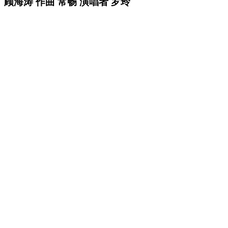
顾海涛 作曲 常畅 演唱者 罗玲