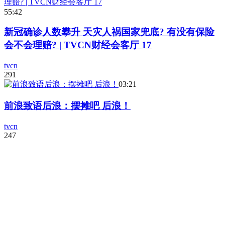
55:42
新冠确诊人数攀升 天灾人祸国家兜底? 有没有保险
会不会理赔? | TVCN财经会客厅 17
tvcn
291
03:21
前浪致语后浪：摆摊吧 后浪！
tvcn
247