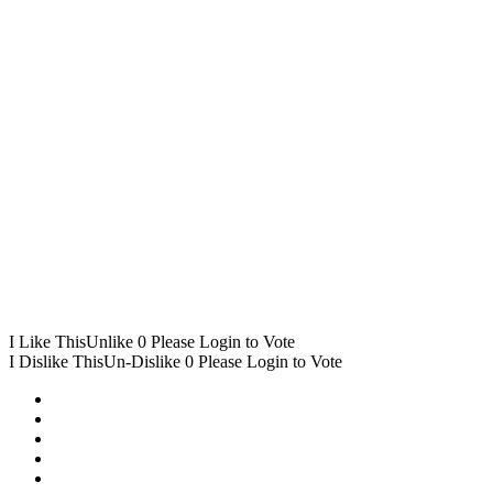
I Like This
Unlike
0
Please Login to Vote
I Dislike This
Un-Dislike
0
Please Login to Vote