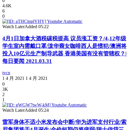
0
4.6K
6
0
Watch Later
Added
05:22
4月1日加拿大酒税碳税提高 议员涨工资？/4-12年级
学生室内需戴口罩/泼华裔女咖啡西人是惯犯/澳洲将
投入10亿元生产制导武器 香港美国有没有管辖权？|
每日要闻 2021.03.31
tvcn
1 4 月 2021
1 4 月 2021
0
3K
2
1
Watch Later
Added
05:24
雷军身体不适小米发布会中断/华为进军支付行业/索
尼集团将于4月诞生/金价短期仍将疲弱/瑞士信贷三