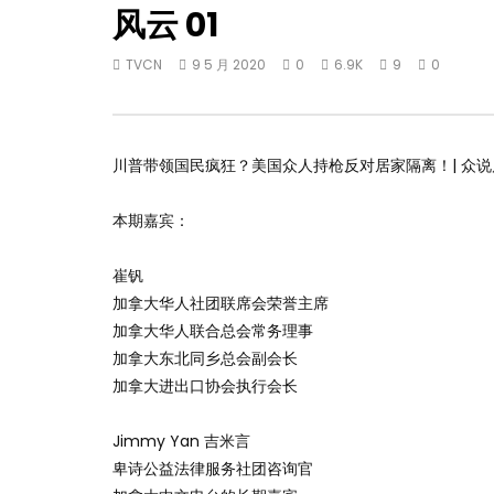
风云 01
TVCN
9 5 月 2020
0
6.9K
9
0
川普带领国民疯狂？美国众人持枪反对居家隔离！| 众说风
本期嘉宾：
崔钒
加拿大华人社团联席会荣誉主席
加拿大华人联合总会常务理事
加拿大东北同乡总会副会长
加拿大进出口协会执行会长
Jimmy Yan 吉米言
卑诗公益法律服务社团咨询官