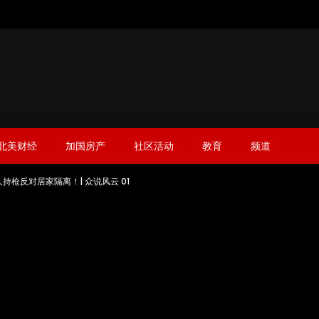
北美财经
加国房产
社区活动
教育
频道
枪反对居家隔离！| 众说风云 01