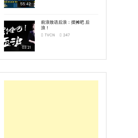
55:42
前浪致语后浪：摆摊吧 后
浪！
TVCN
247
03:21