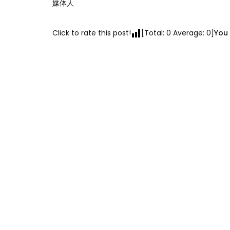
媒体人
Click to rate this post!
[Total:
0
Average:
0
]
You 