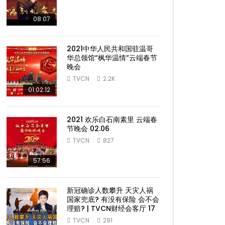
08:07
2021中华人民共和国驻温哥
华总领馆“枫华温情”云端春节
晚会
TVCN
2.2K
01:02:12
2021 欢乐白石南素里 云端春
节晚会 02.06
TVCN
827
57:56
新冠确诊人数攀升 天灾人祸
国家兜底? 有没有保险 会不会
理赔? | TVCN财经会客厅 17
TVCN
291