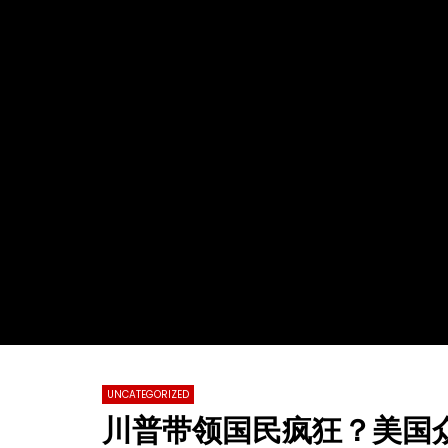
Watch Later
02:29:48
01:23:20
2022第十九届全球杰出女性优秀母亲颁
【情系江苏
奖盛典暨慈善晚会
化国际春节
总会春晚
TVCN
28 11 月 2022
TVCN
0
31.2K
76
0
0
14.
UNCATEGORIZED
川普带领国民疯狂？美国众