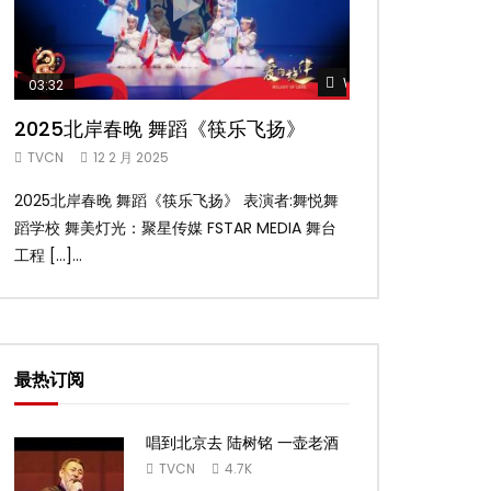
Watch Later
03:32
02:58
2025北岸春晚 舞蹈《筷乐飞扬》
2025北岸春
TVCN
12 2 月 2025
TVCN
12 2 月 2
2025北岸春晚 舞蹈《筷乐飞扬》 表演者:舞悦舞
2025北岸春晚 舞
蹈学校 舞美灯光：聚星传媒 FSTAR MEDIA 舞台
扬舞蹈团 舞美灯光：聚
工程 […]...
台工 […]...
最热订阅
唱到北京去 陆树铭 一壶老酒
TVCN
4.7K