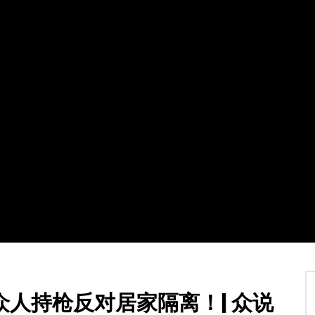
Watch Later
02:07:31
4
】加拿大东西二岸共度多元文
2021第十八届全球杰出女性优秀母亲
暨第四届加拿大江苏华人联合
盛典暨慈善晚会
TVCN
7 12 月 2021
30 1 月 2022
0
21.4K
115
2
4K
142
0
人持枪反对居家隔离！| 众说