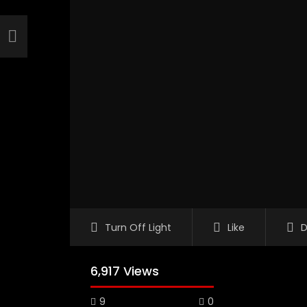
Turn Off Light
Like
D
6,917 Views
9
0