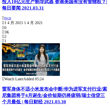
投入10亿元生产制导武器 香港美国有没有管辖权？|
每日要闻 2021.03.31
tvcn
1 4 月 2021
1 4 月 2021
0
3K
2
1
Watch Later
Added
05:24
雷军身体不适小米发布会中断/华为进军支付行业/索
尼集团将于4月诞生/金价短期仍将疲弱/瑞士信贷三
个月最低 | 每日财经 2021.03.30