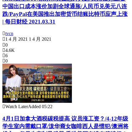
中国出口成本涨价加剧全球通胀/人民币兑美元八连
跌/PayPal在美国推出加密货币结账比特币应声上涨
| 每日财经 2021.03.31
tvcn
1 4 月 2021
1 4 月 2021
0
4.6K
6
0
Watch Later
Added
05:22
4月1日加拿大酒税碳税提高 议员涨工资？/4-12年级
学生室内需戴口罩/泼华裔女咖啡西人是惯犯/澳洲将