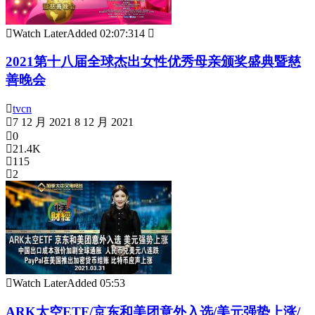
Watch Later
Added
02:07:31
4
2021第十八届全球杰出女性优秀母亲颁奖盛典暨慈
善晚会
tvcn
7 12 月 2021
8 12 月 2021
0
21.4K
115
2
Watch Later
Added
05:53
ARK太空ETF/京东和美团意外入选/美元强势上涨/