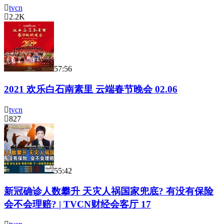
tvcn
2.2K
57:56
2021 欢乐白石南素里 云端春节晚会 02.06
tvcn
827
55:42
新冠确诊人数攀升 天灾人祸国家兜底? 有没有保险
会不会理赔? | TVCN财经会客厅 17