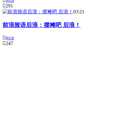
tvcn
291
03:21
前浪致语后浪：摆摊吧 后浪！
tvcn
247