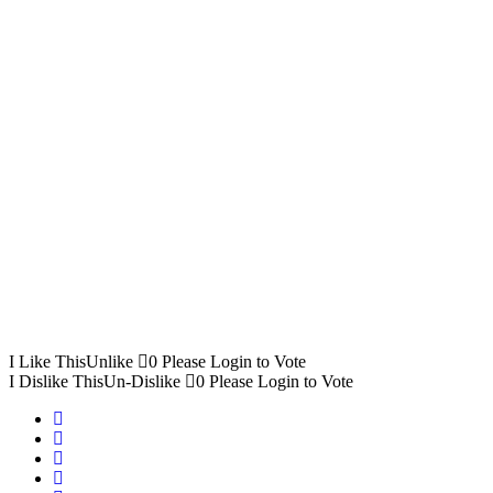
I Like This
Unlike
0
Please Login to Vote
I Dislike This
Un-Dislike
0
Please Login to Vote