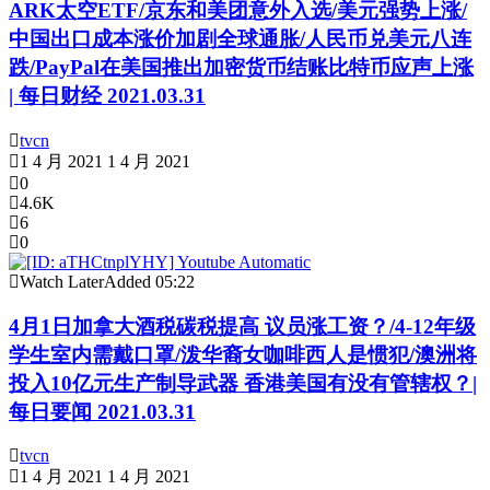
ARK太空ETF/京东和美团意外入选/美元强势上涨/
中国出口成本涨价加剧全球通胀/人民币兑美元八连
跌/PayPal在美国推出加密货币结账比特币应声上涨
| 每日财经 2021.03.31
tvcn
1 4 月 2021
1 4 月 2021
0
4.6K
6
0
Watch Later
Added
05:22
4月1日加拿大酒税碳税提高 议员涨工资？/4-12年级
学生室内需戴口罩/泼华裔女咖啡西人是惯犯/澳洲将
投入10亿元生产制导武器 香港美国有没有管辖权？|
每日要闻 2021.03.31
tvcn
1 4 月 2021
1 4 月 2021