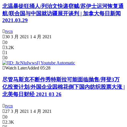
北温暴徒狂捅人/列治文快递窃贼/苏伊士运河恢复通
航/联合国与中国就访疆展开谈判 | 加拿大每日新闻
2021.03.29
tvcn
30 3 月 2021
1 4 月 2021
0
3.2K
1
0
Watch Later
Added
05:28
尽管马斯克不断作秀特斯拉可能面临抛售/拜登3万
亿投资计划/外国企业因棉花倒下国内纺织股票大涨 |
北美每日财经 2021 03 26
tvcn
27 3 月 2021
1 4 月 2021
0
2.3K