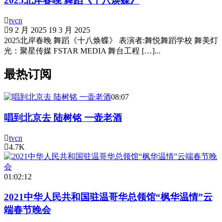
2025北岸春晚 舞蹈《十八焕蝶》
tvcn
9 2 月 2025
19 3 月 2025
2025北岸春晚 舞蹈《十八焕蝶》 表演者:舞悦舞蹈学校 舞美灯
光：聚星传媒 FSTAR MEDIA 舞台工程 […]...
最热订阅
08:07
唱到北京去 陆树铭 一壶老酒
tvcn
4.7K
01:02:12
2021中华人民共和国驻温哥华总领馆“枫华温情”云
端春节晚会