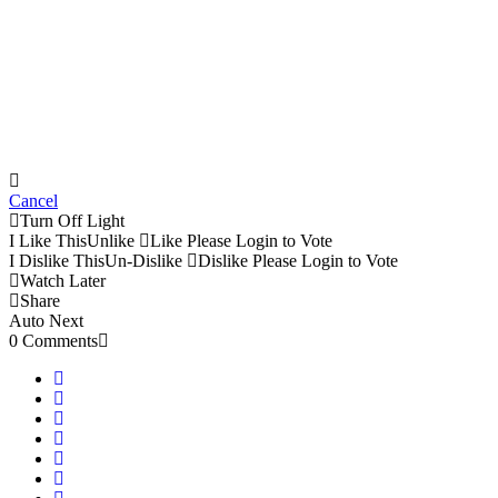
Cancel
Turn Off Light
I Like This
Unlike
Like
Please Login to Vote
I Dislike This
Un-Dislike
Dislike
Please Login to Vote
Watch Later
Share
Auto Next
0 Comments