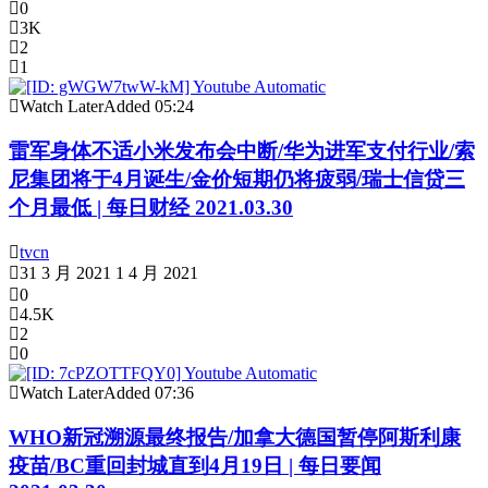
0
3K
2
1
Watch Later
Added
05:24
雷军身体不适小米发布会中断/华为进军支付行业/索
尼集团将于4月诞生/金价短期仍将疲弱/瑞士信贷三
个月最低 | 每日财经 2021.03.30
tvcn
31 3 月 2021
1 4 月 2021
0
4.5K
2
0
Watch Later
Added
07:36
WHO新冠溯源最终报告/加拿大德国暂停阿斯利康
疫苗/BC重回封城直到4月19日 | 每日要闻