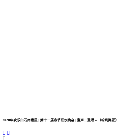
2020年欢乐白石南素里 | 第十一届春节联欢晚会 | 童声二重唱 – 《哈利路亚》