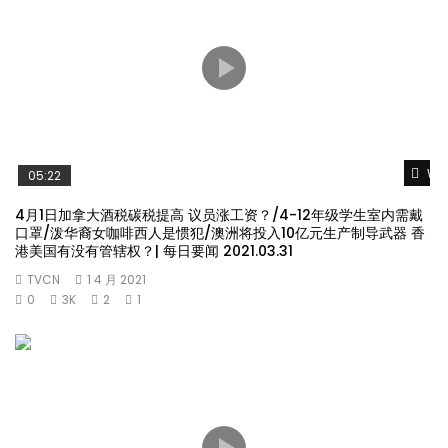
Wat
05:22
4月1日加拿大酒税碳税提高 议员涨工资？/4-12年级学生室内需戴
口罩/泼华裔女咖啡西人是惯犯/澳洲将投入10亿元生产制导武器 香
港美国有没有管辖权？| 每日要闻 2021.03.31
TVCN
1 4 月 2021
0
3K
2
1