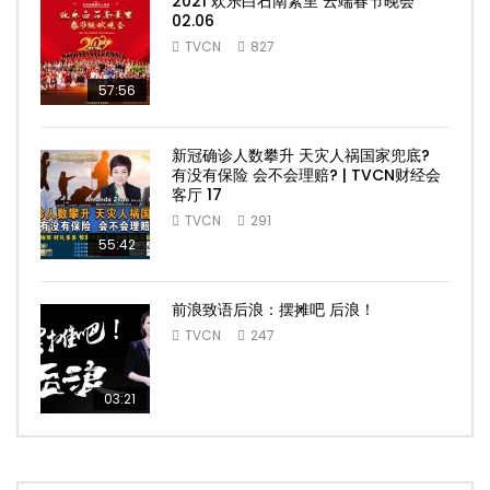
2021 欢乐白石南素里 云端春节晚会
02.06
TVCN
827
57:56
新冠确诊人数攀升 天灾人祸国家兜底?
有没有保险 会不会理赔? | TVCN财经会
客厅 17
TVCN
291
55:42
前浪致语后浪：摆摊吧 后浪！
TVCN
247
03:21