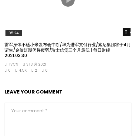
Wat
05:24
雷军身体不适小米发布会中断/华为进军支付行业/索尼集团将于4月
诞生/金价短期仍将疲弱/瑞士信贷三个月最低 | 每日财经
2021.03.30
TVCN
31 3 月 2021
0
4.5K
2
0
LEAVE YOUR COMMENT