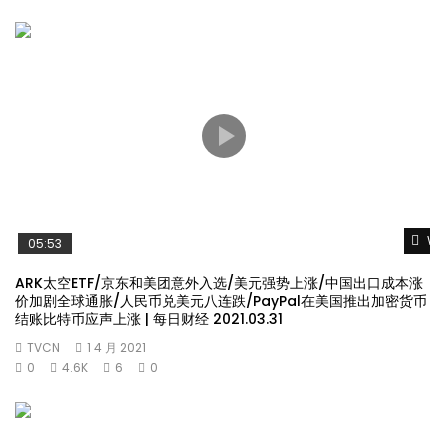
Wat
05:53
ARK太空ETF/京东和美团意外入选/美元强势上涨/中国出口成本涨
价加剧全球通胀/人民币兑美元八连跌/PayPal在美国推出加密货币
结账比特币应声上涨 | 每日财经 2021.03.31
TVCN
1 4 月 2021
0
4.6K
6
0