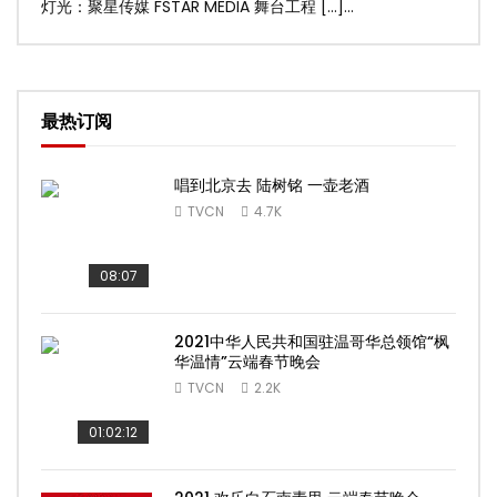
灯光：聚星传媒 FSTAR MEDIA 舞台工程 […]...
美灯光
最热订阅
唱到北京去 陆树铭 一壶老酒
TVCN
4.7K
08:07
2021中华人民共和国驻温哥华总领馆“枫
华温情”云端春节晚会
TVCN
2.2K
01:02:12