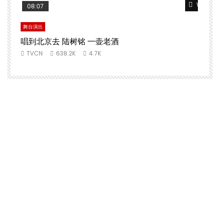
Watch L
08:07
舞台演出
唱到北京去 陆树铭 一壶老酒
TVCN
638.2K
4.7K