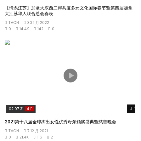
【情系江苏】加拿大东西二岸共度多元文化国际春节暨第四届加拿
大江苏华人联合总会春晚
TVCN
30 1 月 2022
0
14.4K
142
0
Wat
02:07:31
4
2021第十八届全球杰出女性优秀母亲颁奖盛典暨慈善晚会
TVCN
7 12 月 2021
0
21.4K
115
2