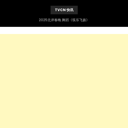
TVCN 快讯
2025北岸春晚 舞蹈《筷乐飞扬》