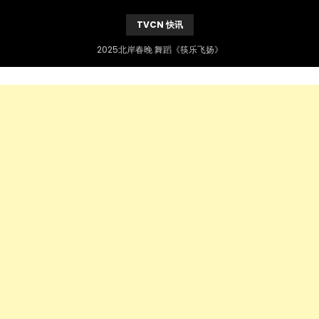
TVCN 快讯
2025北岸春晚 舞蹈《筷乐飞扬》