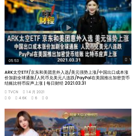
Wat
05:53
ARK太空ETF/京东和美团意外入选/美元强势上涨/中国出口成本涨
价加剧全球通胀/人民币兑美元八连跌/PayPal在美国推出加密货币
结账比特币应声上涨 | 每日财经 2021.03.31
TVCN
1 4 月 2021
0
4.6K
6
0