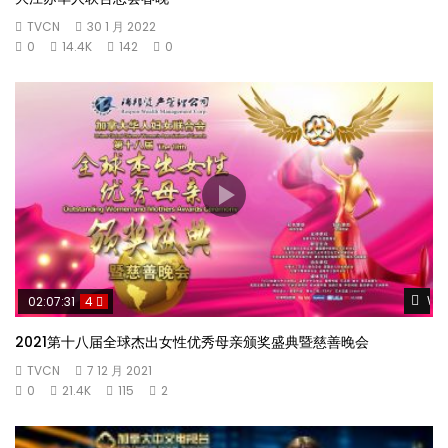
TVCN
30 1 月 2022
0
14.4K
142
0
Wat
02:07:31
4
2021第十八届全球杰出女性优秀母亲颁奖盛典暨慈善晚会
TVCN
7 12 月 2021
0
21.4K
115
2