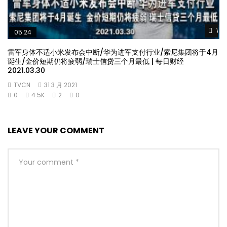
Wat
05:24
雷军身体不适小米发布会中断/华为进军支付行业/索尼集团将于4月
诞生/金价短期仍将疲弱/瑞士信贷三个月最低 | 每日财经
2021.03.30
TVCN
31 3 月 2021
0
4.5K
2
0
LEAVE YOUR COMMENT