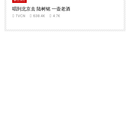
舞台演出
唱到北京去 陆树铭 一壶老酒
TVCN
638.4K
4.7K