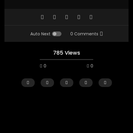
Auto Next
0 Comments
785 Views
0
0
Watch Later
02:29:48
01:23:20