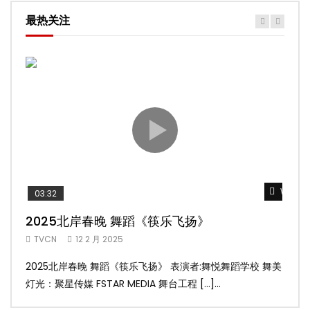
最热关注
Watch 
03:32
02
2025北岸春晚 舞蹈《筷乐飞扬》
20
TVCN
12 2 月 2025
TV
2025北岸春晚 舞蹈《筷乐飞扬》 表演者:舞悦舞蹈学校 舞美
20
灯光：聚星传媒 FSTAR MEDIA 舞台工程 […]...
美灯光