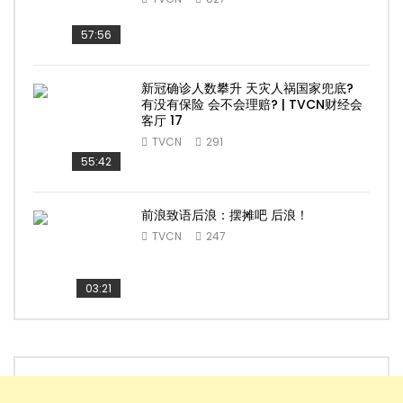
57:56
新冠确诊人数攀升 天灾人祸国家兜底?
有没有保险 会不会理赔? | TVCN财经会
客厅 17
TVCN
291
55:42
前浪致语后浪：摆摊吧 后浪！
TVCN
247
03:21