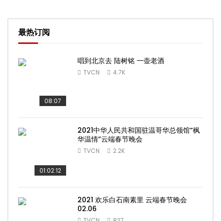
最热订阅
唱到北京去 陆树铭 一壶老酒
TVCN
4.7K
08:07
2021中华人民共和国驻温哥华总领馆“枫
华温情”云端春节晚会
TVCN
2.2K
01:02:12
2021 欢乐白石南素里 云端春节晚会
02.06
TVCN
827