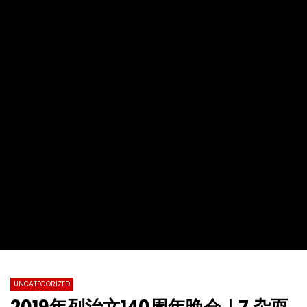
2022第十九届全球杰出女性优秀母亲颁
【情系江苏】加拿大东西
奖盛典暨慈善晚会
化国际春节暨第四届加拿
总会春晚
TVCN
28 11 月 2022
TVCN
30 1 月 2022
0
31.2K
76
0
0
14.4K
142
UNCATEGORIZED