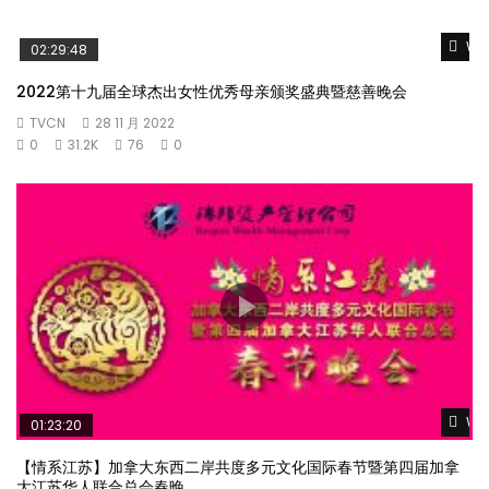
Wat
02:29:48
2022第十九届全球杰出女性优秀母亲颁奖盛典暨慈善晚会
TVCN
28 11 月 2022
0
31.2K
76
0
Wat
01:23:20
【情系江苏】加拿大东西二岸共度多元文化国际春节暨第四届加拿
大江苏华人联合总会春晚