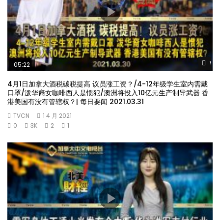
Wat
05:22
4月1日加拿大酒税碳税提高 议员涨工资？/4-12年级学生室内需戴
口罩/泼华裔女咖啡西人是惯犯/澳洲将投入10亿元生产制导武器 香
港美国有没有管辖权？| 每日要闻 2021.03.31
TVCN
1 4 月 2021
0
3K
2
1