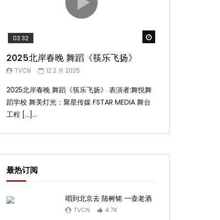
Watch Later
03:32
02:58
2025北岸春晚 舞蹈《筷乐飞扬》
2025北岸春
TVCN
12 2 月 2025
TVCN
12 2 月 
2025北岸春晚 舞蹈《筷乐飞扬》 表演者:舞悦舞
2025北岸春晚 舞
蹈学校 舞美灯光：聚星传媒 FSTAR MEDIA 舞台
扬舞蹈团 舞美灯光：聚
工程 […]...
台工 […]...
最热订阅
唱到北京去 陆树铭 一壶老酒
TVCN
4.7K