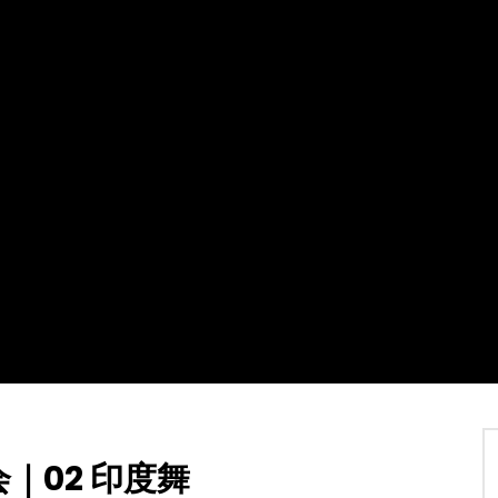
Watch Later
02:07:31
4
】加拿大东西二岸共度多元文
2021第十八届全球杰出女性优秀母亲
暨第四届加拿大江苏华人联合
盛典暨慈善晚会
TVCN
7 12 月 2021
30 1 月 2022
0
21.4K
115
2
.4K
142
0
会｜02 印度舞