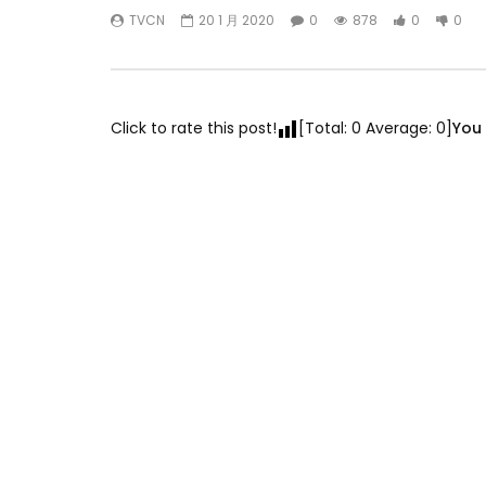
TVCN
20 1 月 2020
0
878
0
0
Click to rate this post!
[Total:
0
Average:
0
]
You 