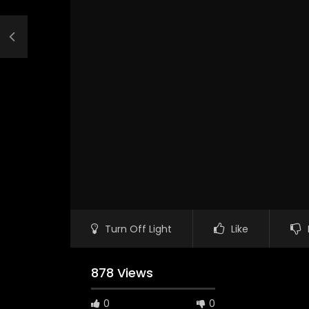
Turn Off Light
Like
878 Views
0
0