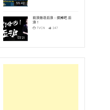
55:42
前浪致语后浪：摆摊吧 后
浪！
TVCN
247
03:21
Later