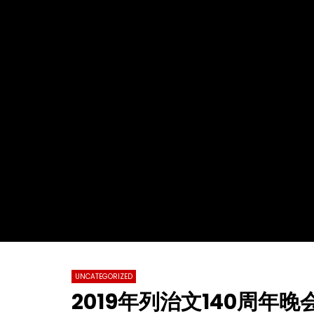
Watch Later
02:29:48
01:23:20
2022第十九届全球杰出女性优秀母亲颁
【情系江苏
奖盛典暨慈善晚会
化国际春节
总会春晚
TVCN
28 11 月 2022
TVCN
0
31.2K
76
0
0
14
UNCATEGORIZED
2019年列治文140周年晚