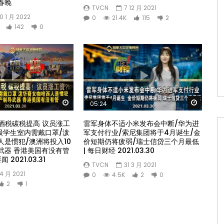
春晚
TVCN
7 12 月 2021
0 1 月 2022
0
21.4K
115
2
142
0
Watch Later
Watch 
05:24
酒税碳税提高 议员涨工
雷军身体不适小米发布会中断/华为进
年级学生室内需戴口罩/泼
军支付行业/索尼集团将于4月诞生/金
人是惯犯/澳洲将投入10
价短期仍将疲弱/瑞士信贷三个月最低
武器 香港美国有没有管
| 每日财经 2021.03.30
 2021.03.31
TVCN
31 3 月 2021
 4 月 2021
0
4.5K
2
0
2
1