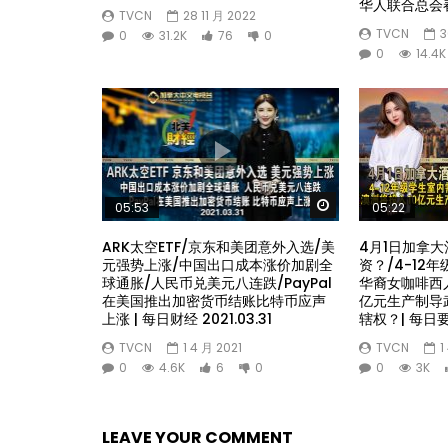
华人联合总会
TVCN
28 11 月 2022
TVCN
3
0
31.2K
76
0
0
14.4K
Watch Later
05:53
05:22
ARK太空ETF/京东和美团意外入选/美
4月1日加拿大
元强势上涨/中国出口成本涨价加剧全
资？/4-12
球通胀/人民币兑美元八连跌/PayPal
华裔女咖啡西
在美国推出加密货币结账比特币应声
亿元生产制导
上涨 | 每日财经 2021.03.31
辖权？| 每日要闻
TVCN
1 4 月 2021
TVCN
1
0
4.6K
6
0
0
3K
LEAVE YOUR COMMENT