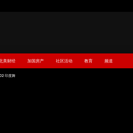
北美财经
加国房产
社区活动
教育
频道
02 印度舞