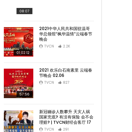
08:07
2021中华人民共和国驻温哥
华总领馆“枫华温情”云端春节
晚会
TVCN
2.2K
01:02:12
2021 欢乐白石南素里 云端春
节晚会 02.06
TVCN
827
57:56
Later
新冠确诊人数攀升 天灾人祸
国家兜底? 有没有保险 会不会
理赔? | TVCN财经会客厅 17
TVCN
291