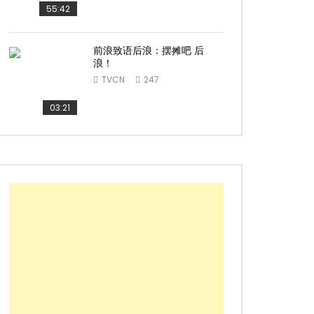
55:42
前浪致语后浪：摆摊吧 后
浪！
ater
TVCN
247
03:21