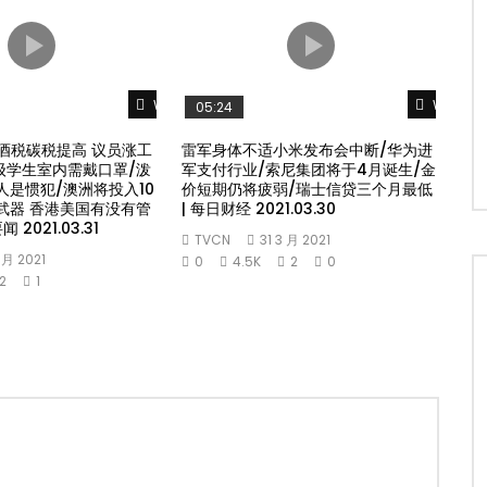
Watch Later
Watch L
05:24
酒税碳税提高 议员涨工
雷军身体不适小米发布会中断/华为进
年级学生室内需戴口罩/泼
军支付行业/索尼集团将于4月诞生/金
人是惯犯/澳洲将投入10
价短期仍将疲弱/瑞士信贷三个月最低
武器 香港美国有没有管
| 每日财经 2021.03.30
 2021.03.31
TVCN
31 3 月 2021
4 月 2021
0
4.5K
2
0
2
1