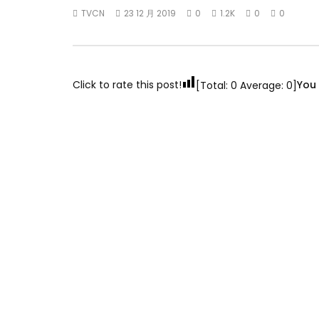
TVCN
23 12 月 2019
0
1.2K
0
0
Click to rate this post!
You 
[Total:
0
Average:
0
]