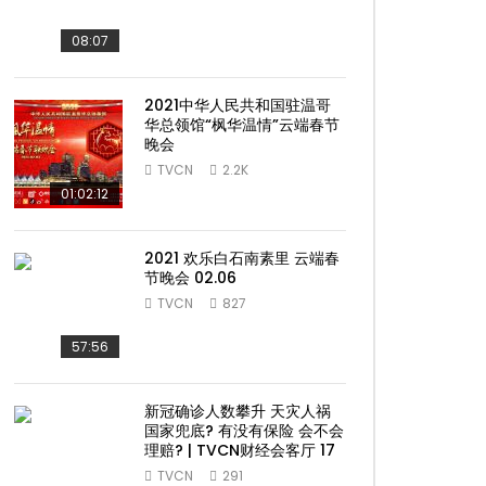
08:07
2021中华人民共和国驻温哥
华总领馆“枫华温情”云端春节
晚会
TVCN
2.2K
01:02:12
2021 欢乐白石南素里 云端春
节晚会 02.06
ater
TVCN
827
57:56
新冠确诊人数攀升 天灾人祸
国家兜底? 有没有保险 会不会
理赔? | TVCN财经会客厅 17
TVCN
291