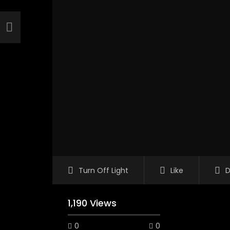
Turn Off Light
Like
D
1,190 Views
0
0