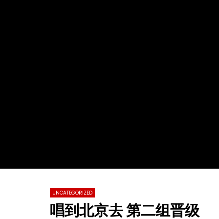
Watch Later
02:29:48
01:23:20
2022第十九届全球杰出女性优秀母亲颁
【情系江苏
奖盛典暨慈善晚会
化国际春节
总会春晚
TVCN
28 11 月 2022
TVCN
0
31.2K
76
0
0
14.
UNCATEGORIZED
唱到北京去 第二组晋级