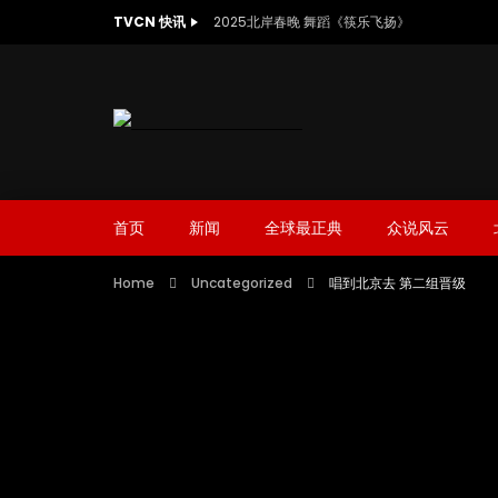
TVCN 快讯
2025北岸春晚 舞蹈《筷乐飞扬》
首页
新闻
全球最正典
众说风云
Home
Uncategorized
唱到北京去 第二组晋级