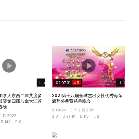
Watch Later
Watch L
02:07:31
4
加拿大东西二岸共度多
2021第十八届全球杰出女性优秀母亲
节暨第四届加拿大江苏
颁奖盛典暨慈善晚会
春晚
TVCN
7 12 月 2021
 1 月 2022
0
21.4K
115
2
142
0