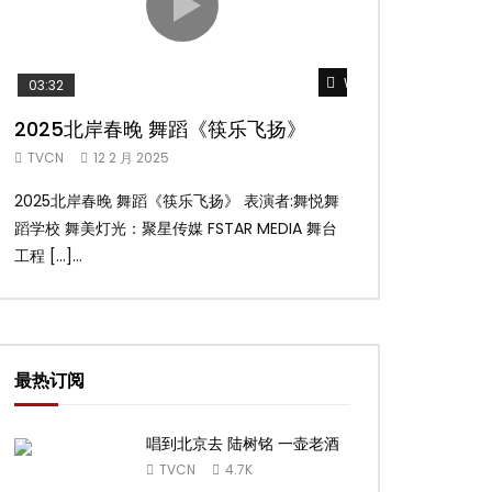
Watch Later
03:32
02:58
2025北岸春晚 舞蹈《筷乐飞扬》
2025北岸春
TVCN
12 2 月 2025
TVCN
12 2 月 2
2025北岸春晚 舞蹈《筷乐飞扬》 表演者:舞悦舞
2025北岸春晚 舞
蹈学校 舞美灯光：聚星传媒 FSTAR MEDIA 舞台
扬舞蹈团 舞美灯光：聚
工程 […]...
台工 […]...
最热订阅
唱到北京去 陆树铭 一壶老酒
TVCN
4.7K