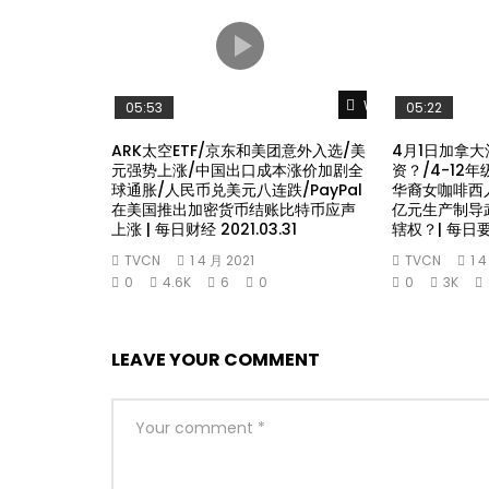
Watch Later
05:53
05:22
ARK太空ETF/京东和美团意外入选/美
4月1日加拿大
元强势上涨/中国出口成本涨价加剧全
资？/4-12
球通胀/人民币兑美元八连跌/PayPal
华裔女咖啡西
在美国推出加密货币结账比特币应声
亿元生产制导
上涨 | 每日财经 2021.03.31
辖权？| 每日要闻
TVCN
1 4 月 2021
TVCN
1 
0
4.6K
6
0
0
3K
LEAVE YOUR COMMENT