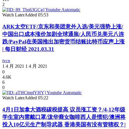
2
Watch Later
Added
05:53
ARK太空ETF/京东和美团意外入选/美元强势上涨/
中国出口成本涨价加剧全球通胀/人民币兑美元八连
跌/PayPal在美国推出加密货币结账比特币应声上涨
| 每日财经 2021.03.31
tvcn
1 4 月 2021
1 4 月 2021
0
4.6K
6
0
Watch Later
Added
05:22
4月1日加拿大酒税碳税提高 议员涨工资？/4-12年级
学生室内需戴口罩/泼华裔女咖啡西人是惯犯/澳洲将
投入10亿元生产制导武器 香港美国有没有管辖权？|