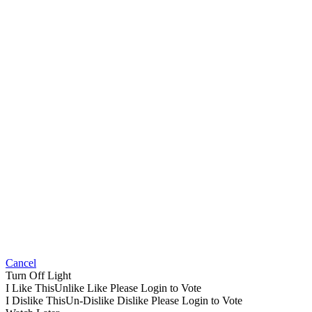
Cancel
Turn Off Light
I Like This
Unlike
Like
Please Login to Vote
I Dislike This
Un-Dislike
Dislike
Please Login to Vote