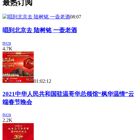
最热订阅
08:07
唱到北京去 陆树铭 一壶老酒
tvcn
4.7K
01:02:12
2021中华人民共和国驻温哥华总领馆“枫华温情”云
端春节晚会
tvcn
2.2K