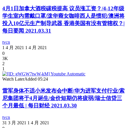
4月1日加拿大酒税碳税提高 议员涨工资？/4-12年级
学生室内需戴口罩/泼华裔女咖啡西人是惯犯/澳洲将
投入10亿元生产制导武器 香港美国有没有管辖权？|
每日要闻 2021.03.31
tvcn
1 4 月 2021
1 4 月 2021
0
3K
2
1
Watch Later
Added
05:24
雷军身体不适小米发布会中断/华为进军支付行业/索
尼集团将于4月诞生/金价短期仍将疲弱/瑞士信贷三
个月最低 | 每日财经 2021.03.30
tvcn
31 3 月 2021
1 4 月 2021