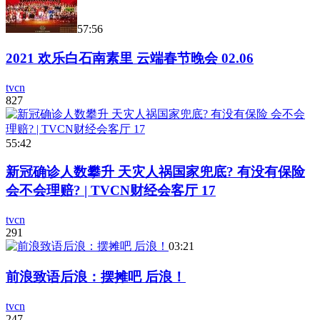
57:56
2021 欢乐白石南素里 云端春节晚会 02.06
tvcn
827
55:42
新冠确诊人数攀升 天灾人祸国家兜底? 有没有保险
会不会理赔? | TVCN财经会客厅 17
tvcn
291
03:21
前浪致语后浪：摆摊吧 后浪！
tvcn
247