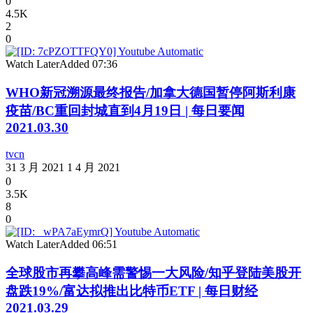
0
4.5K
2
0
Watch Later
Added
07:36
WHO新冠溯源最终报告/加拿大德国暂停阿斯利康
疫苗/BC重回封城直到4月19日 | 每日要闻
2021.03.30
tvcn
31 3 月 2021
1 4 月 2021
0
3.5K
8
0
Watch Later
Added
06:51
全球股市再攀高峰需警惕一大风险/知乎登陆美股开
盘跌19%/富达拟推出比特币ETF | 每日财经
2021.03.29