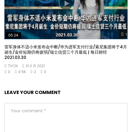
Wat
05:24
雷军身体不适小米发布会中断/华为进军支付行业/索尼集团将于4月
诞生/金价短期仍将疲弱/瑞士信贷三个月最低 | 每日财经
2021.03.30
TVCN
31 3 月 2021
0
4.5K
2
0
LEAVE YOUR COMMENT