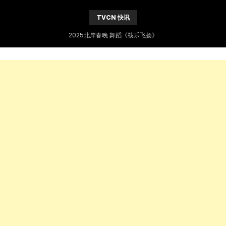
TVCN 快讯
2025北岸春晚 舞蹈《筷乐飞扬》