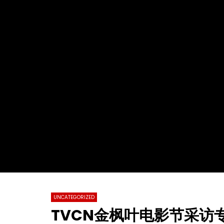
Watch Later
02:29:48
01:23:20
2022第十九届全球杰出女性优秀母亲颁
【情系江苏
奖盛典暨慈善晚会
化国际春节
总会春晚
TVCN
28 11 月 2022
TVCN
0
31.2K
76
0
0
14.
UNCATEGORIZED
TVCN金枫叶电影节采访