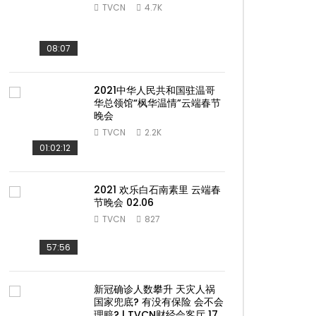
TVCN
4.7K
08:07
2021中华人民共和国驻温哥
华总领馆“枫华温情”云端春节
晚会
TVCN
2.2K
01:02:12
2021 欢乐白石南素里 云端春
节晚会 02.06
TVCN
827
ater
57:56
新冠确诊人数攀升 天灾人祸
国家兜底? 有没有保险 会不会
理赔? | TVCN财经会客厅 17