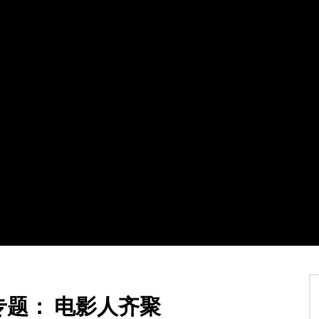
Watch Later
02:07:31
4
】加拿大东西二岸共度多元文
2021第十八届全球杰出女性优秀母亲
暨第四届加拿大江苏华人联合
盛典暨慈善晚会
TVCN
7 12 月 2021
30 1 月 2022
0
21.4K
115
2
4K
142
0
专题： 电影人齐聚