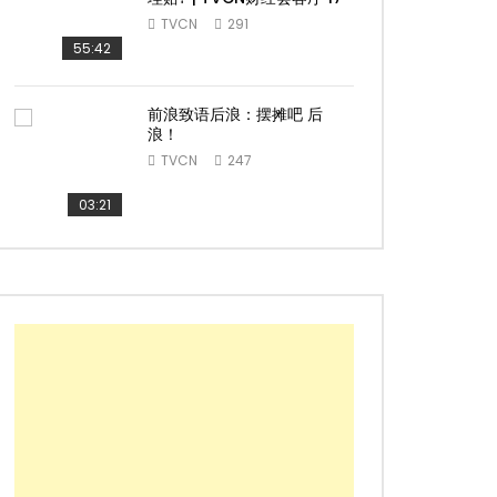
TVCN
291
55:42
前浪致语后浪：摆摊吧 后
浪！
TVCN
247
ater
03:21