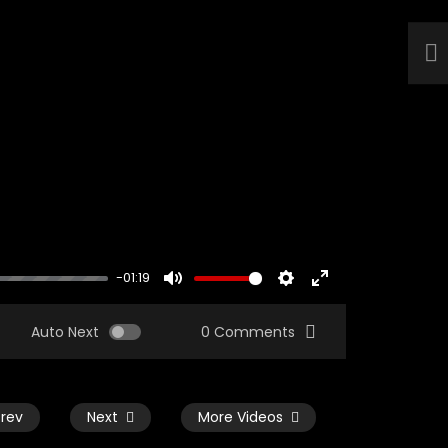
-01:19
MUTE
SETTINGS
ENTER
FULLSCREEN
Auto Next
0 Comments
Prev
Next
More Videos