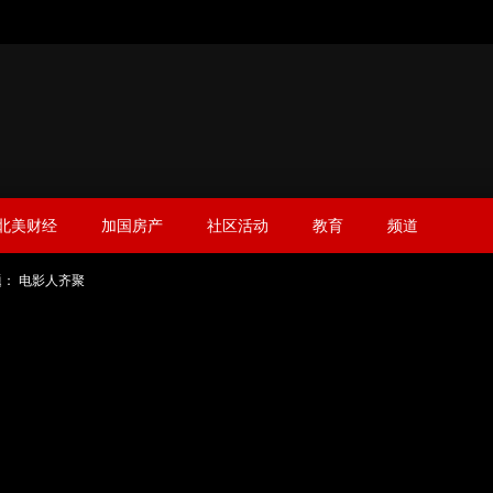
北美财经
加国房产
社区活动
教育
频道
题： 电影人齐聚