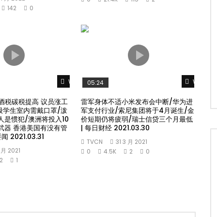
142
0
Watch Later
Watch L
05:24
酒税碳税提高 议员涨工
雷军身体不适小米发布会中断/华为进
年级学生室内需戴口罩/泼
军支付行业/索尼集团将于4月诞生/金
人是惯犯/澳洲将投入10
价短期仍将疲弱/瑞士信贷三个月最低
武器 香港美国有没有管
| 每日财经 2021.03.30
 2021.03.31
TVCN
31 3 月 2021
4 月 2021
0
4.5K
2
0
2
1