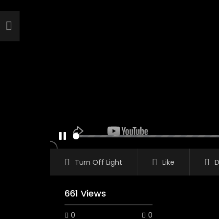
PAUSE
Turn Off Light
Like
D
661 Views
0
0