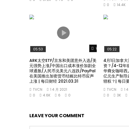
0
14.4K
Watch Later
05:53
05:22
ARK太空ETF/京东和美团意外入选/美
4月1日加拿大
元强势上涨/中国出口成本涨价加剧全
资？/4-12
球通胀/人民币兑美元八连跌/PayPal
华裔女咖啡西
在美国推出加密货币结账比特币应声
亿元生产制导
上涨 | 每日财经 2021.03.31
辖权？| 每日要闻
TVCN
1 4 月 2021
TVCN
1 
0
4.6K
6
0
0
3K
LEAVE YOUR COMMENT