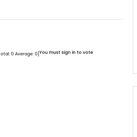
You must sign in to vote
Total:
0
Average:
0
]