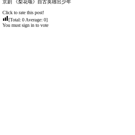
京剧 《梨花颂》自古英雄出少年
Click to rate this post!
[Total:
0
Average:
0
]
You must sign in to vote