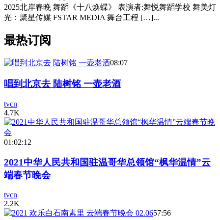
2025北岸春晚 舞蹈《十八焕蝶》 表演者:舞悦舞蹈学校 舞美灯
光：聚星传媒 FSTAR MEDIA 舞台工程 […]...
最热订阅
08:07
唱到北京去 陆树铭 一壶老酒
tvcn
4.7K
01:02:12
2021中华人民共和国驻温哥华总领馆“枫华温情”云
端春节晚会
tvcn
2.2K
57:56