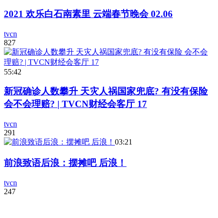
2021 欢乐白石南素里 云端春节晚会 02.06
tvcn
827
55:42
新冠确诊人数攀升 天灾人祸国家兜底? 有没有保险
会不会理赔? | TVCN财经会客厅 17
tvcn
291
03:21
前浪致语后浪：摆摊吧 后浪！
tvcn
247