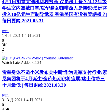
4月1日加拿大酒税碳税提高 议员涨工资？/4-12年级
学生室内需戴口罩/泼华裔女咖啡西人是惯犯/澳洲将
投入10亿元生产制导武器 香港美国有没有管辖权？|
每日要闻 2021.03.31
tvcn
1 4 月 2021
1 4 月 2021
0
3K
2
1
Watch Later
Added
05:24
雷军身体不适小米发布会中断/华为进军支付行业/索
尼集团将于4月诞生/金价短期仍将疲弱/瑞士信贷三
个月最低 | 每日财经 2021.03.30
tvcn
31 3 月 2021
1 4 月 2021
0
4.5K