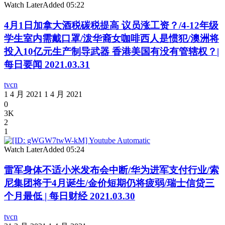
Watch Later
Added
05:22
4月1日加拿大酒税碳税提高 议员涨工资？/4-12年级
学生室内需戴口罩/泼华裔女咖啡西人是惯犯/澳洲将
投入10亿元生产制导武器 香港美国有没有管辖权？|
每日要闻 2021.03.31
tvcn
1 4 月 2021
1 4 月 2021
0
3K
2
1
Watch Later
Added
05:24
雷军身体不适小米发布会中断/华为进军支付行业/索
尼集团将于4月诞生/金价短期仍将疲弱/瑞士信贷三
个月最低 | 每日财经 2021.03.30
tvcn