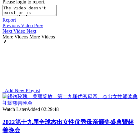
Please login to report.
Report
Previous Video
Prev
Next Video
Next
More Videos
More Videos
Add New Playlist
Watch Later
Added
02:29:48
2022第十九届全球杰出女性优秀母亲颁奖盛典暨慈
善晚会