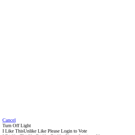
Cancel
Turn Off Light
I Like This
Unlike
Like
Please Login to Vote