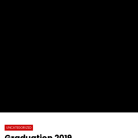
2022第十九届全球杰出女性优秀母亲颁
【情系江苏】加拿大东西
奖盛典暨慈善晚会
化国际春节暨第四届加拿
总会春晚
TVCN
28 11 月 2022
TVCN
30 1 月 2022
0
31.2K
76
0
0
14.4K
142
UNCATEGORIZED