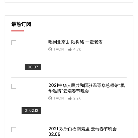
最热订阅
唱到北京去 陆树铭 一壶老酒
TVCN
4.7K
08:07
2021中华人民共和国驻温哥华总领馆“枫
华温情”云端春节晚会
TVCN
2.2K
01:02:12
2021 欢乐白石南素里 云端春节晚会
02.06