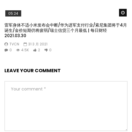
Wa
05:24
雷军身体不适小米发布会中断/华为进军支付行业/索尼集团将于4月
诞生/金价短期仍将疲弱/瑞士信贷三个月最低 | 每日财经
2021.03.30
TVCN
31 3 月 2021
0
4.5K
2
0
LEAVE YOUR COMMENT