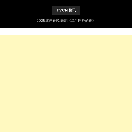
TVCN 快讯
2025北岸春晚 舞蹈《乌兰巴托的夜》