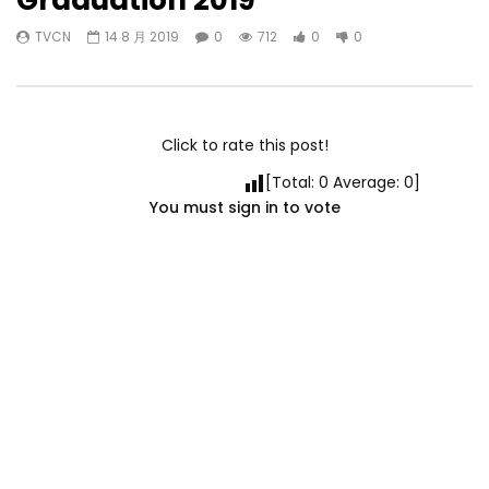
Graduation 2019
TVCN
14 8 月 2019
0
712
0
0
Click to rate this post!
[Total:
0
Average:
0
]
You must sign in to vote