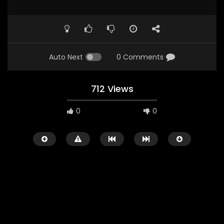
Auto Next
0 Comments
712 Views
0
0
Watch Later
02:29:48
01:23:20