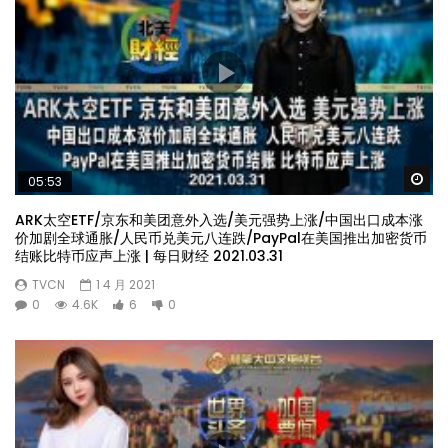
Wa
05:53
ARK太空ETF/京东和美团意外入选/美元强势上涨/中国出口成本涨
价加剧全球通胀/人民币兑美元八连跌/PayPal在美国推出加密货币
结账比特币应声上涨 | 每日财经 2021.03.31
TVCN
1 4 月 2021
0
4.6K
6
0