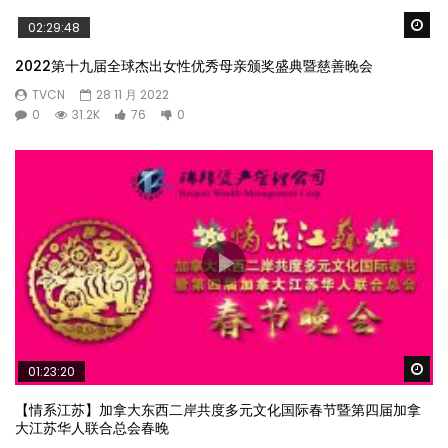
Wa
02:29:48
2022第十九届全球杰出女性优秀母亲颁奖盛典暨慈善晚会
TVCN
28 11 月 2022
0
31.2K
76
0
Wa
01:23:20
【情系江苏】加拿大东西二岸共度多元文化国际春节暨第四届加拿
大江苏华人联合总会春晚