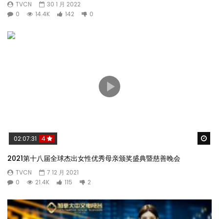
TVCN
30 1 月 2022
0
14.4K
142
0
Wa
02:07:31
4
2021第十八届全球杰出女性优秀母亲颁奖盛典暨慈善晚会
TVCN
7 12 月 2021
0
21.4K
115
2