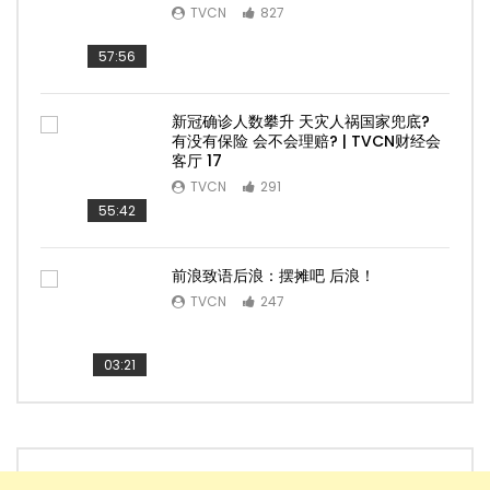
TVCN
827
57:56
新冠确诊人数攀升 天灾人祸国家兜底?
有没有保险 会不会理赔? | TVCN财经会
客厅 17
TVCN
291
55:42
前浪致语后浪：摆摊吧 后浪！
TVCN
247
03:21