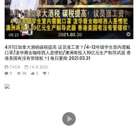
Wa
05:22
4月1日加拿大酒税碳税提高 议员涨工资？/4-12年级学生室内需戴
口罩/泼华裔女咖啡西人是惯犯/澳洲将投入10亿元生产制导武器 香
港美国有没有管辖权？| 每日要闻 2021.03.31
TVCN
1 4 月 2021
0
3K
2
1