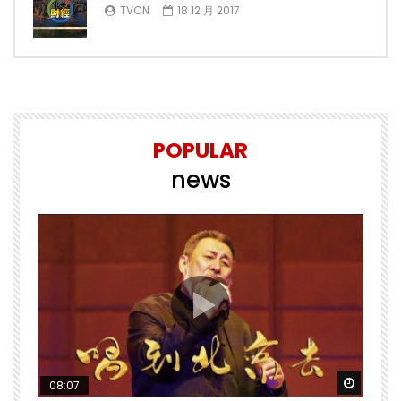
TVCN
18 12 月 2017
POPULAR
news
Watch Later
Watch 
08:07