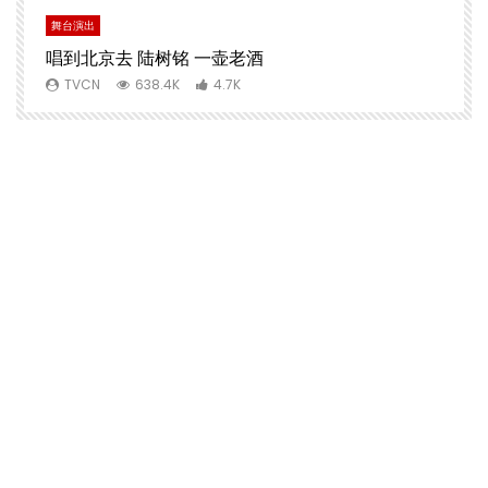
舞台演出
文
唱到北京去 陆树铭 一壶老酒
TVCN
638.4K
4.7K