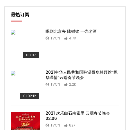
最热订阅
唱到北京去 陆树铭 一壶老酒
TVCN
4.7K
08:07
2021中华人民共和国驻温哥华总领馆“枫
华温情”云端春节晚会
TVCN
2.2K
01:02:12
2021 欢乐白石南素里 云端春节晚会
02.06
TVCN
827