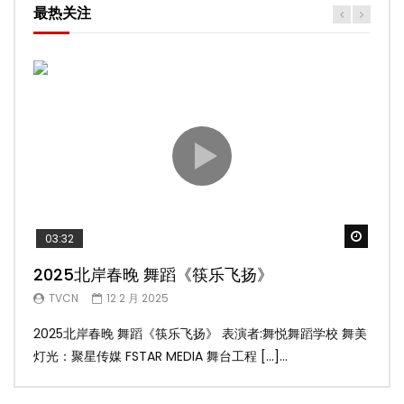
最热关注
Watch
03:32
02
2025北岸春晚 舞蹈《筷乐飞扬》
20
TVCN
12 2 月 2025
T
2025北岸春晚 舞蹈《筷乐飞扬》 表演者:舞悦舞蹈学校 舞美
20
灯光：聚星传媒 FSTAR MEDIA 舞台工程 […]...
美灯光