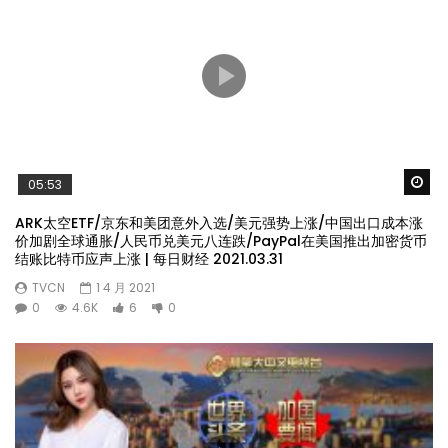
Wa
05:53
ARK太空ETF/京东和美团意外入选/美元强势上涨/中国出口成本涨
价加剧全球通胀/人民币兑美元八连跌/PayPal在美国推出加密货币
结账比特币应声上涨 | 每日财经 2021.03.31
TVCN
1 4 月 2021
0
4.6K
6
0