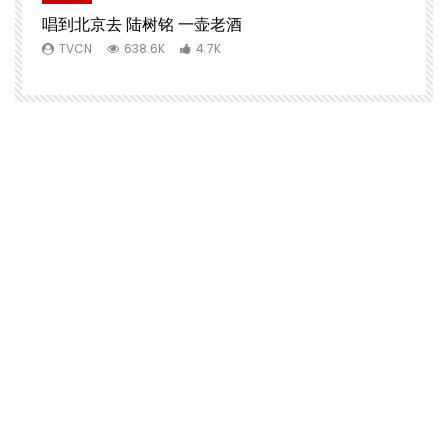
唱到北京去 陆树铭 一壶老酒
TVCN
638.6K
4.7K