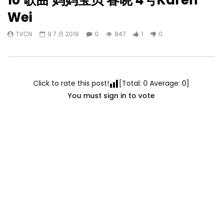
10 歌曲 妈妈宝贝 春晓 4号Karen
Wei
TVCN
9 7 月 2019
0
847
1
0
Click to rate this post!
[Total:
0
Average:
0
]
You must sign in to vote