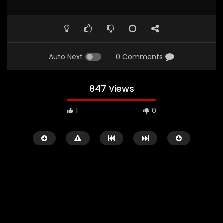
Auto Next
0 Comments
847 Views
1
0
Watch Later
02:29:48
01:23:20