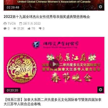
Wa
02:29:48
2022第十九届全球杰出女性优秀母亲颁奖盛典暨慈善晚会
TVCN
28 11 月 2022
0
31.2K
76
0
Wa
01:23:20
【情系江苏】加拿大东西二岸共度多元文化国际春节暨第四届加拿
大江苏华人联合总会春晚