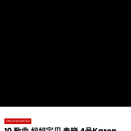
2022第十九届全球杰出女性优秀母亲颁
【情系江苏】加拿大东西
奖盛典暨慈善晚会
化国际春节暨第四届加拿
总会春晚
TVCN
28 11 月 2022
TVCN
30 1 月 2022
0
31.2K
76
0
0
14.4K
142
UNCATEGORIZED