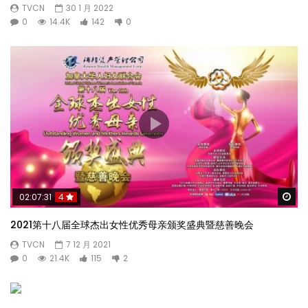
TVCN
30 1 月 2022
0
14.4K
142
0
Wa
02:07:31
4
2021第十八届全球杰出女性优秀母亲颁奖盛典暨慈善晚会
TVCN
7 12 月 2021
0
21.4K
115
2