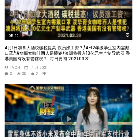
Wa
05:22
4月1日加拿大酒税碳税提高 议员涨工资？/4-12年级学生室内需戴
口罩/泼华裔女咖啡西人是惯犯/澳洲将投入10亿元生产制导武器 香
港美国有没有管辖权？| 每日要闻 2021.03.31
TVCN
1 4 月 2021
0
3K
2
1