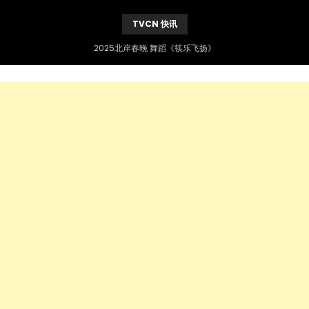
TVCN 快讯
2025北岸春晚 舞蹈《筷乐飞扬》