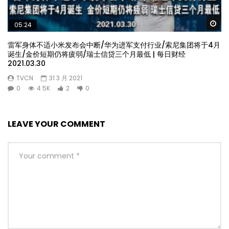
Wa
05:24
雷军身体不适小米发布会中断/华为进军支付行业/索尼集团将于4月
诞生/金价短期仍将疲弱/瑞士信贷三个月最低 | 每日财经
2021.03.30
TVCN
31 3 月 2021
0
4.5K
2
0
LEAVE YOUR COMMENT