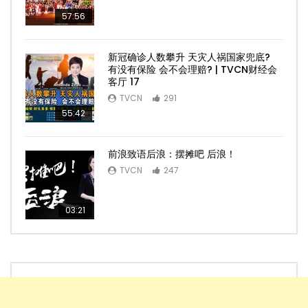
57:56
新冠确诊人数攀升 天灾人祸国家兜底?
有没有保险 会不会理赔? | TVCN财经会
客厅 17
TVCN
291
55:42
前浪致语后浪：摆摊吧 后浪！
TVCN
247
03:21