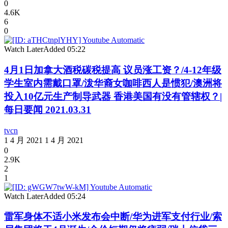
0
4.6K
6
0
Watch Later
Added
05:22
4月1日加拿大酒税碳税提高 议员涨工资？/4-12年级
学生室内需戴口罩/泼华裔女咖啡西人是惯犯/澳洲将
投入10亿元生产制导武器 香港美国有没有管辖权？|
每日要闻 2021.03.31
tvcn
1 4 月 2021
1 4 月 2021
0
2.9K
2
1
Watch Later
Added
05:24
雷军身体不适小米发布会中断/华为进军支付行业/索