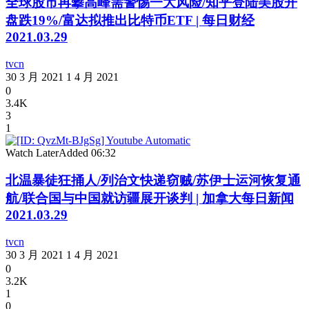
全球股市再攀高峰需警惕一大风险/知乎登陆美股开
盘跌19%/富达拟推出比特币ETF | 每日财经
2021.03.29
tvcn
30 3 月 2021
1 4 月 2021
0
3.4K
3
1
Watch Later
Added
06:32
北温暴徒狂捅人/列治文快递窃贼/苏伊士运河恢复通
航/联合国与中国就访疆展开谈判 | 加拿大每日新闻
2021.03.29
tvcn
30 3 月 2021
1 4 月 2021
0
3.2K
1
0