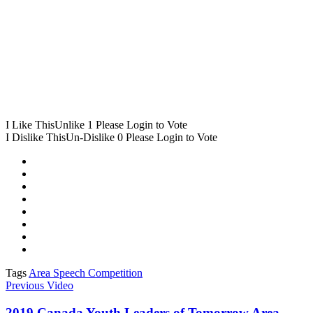
I Like This
Unlike
1
Please Login to Vote
I Dislike This
Un-Dislike
0
Please Login to Vote
Tags
Area Speech Competition
Previous Video
2019 Canada Youth Leaders of Tomorrow Area