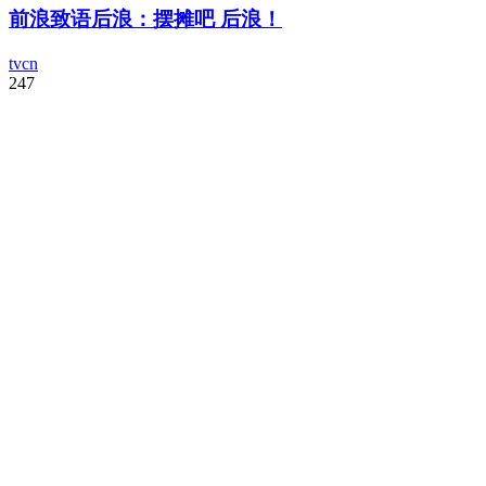
前浪致语后浪：摆摊吧 后浪！
tvcn
247