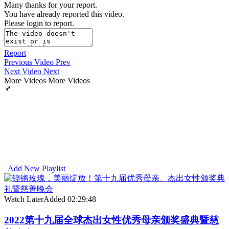
Many thanks for your report.
You have already reported this video.
Please login to report.
Report
Previous Video
Prev
Next Video
Next
More Videos
More Videos
Add New Playlist
Watch Later
Added
02:29:48
2022第十九届全球杰出女性优秀母亲颁奖盛典暨慈