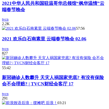
2021中华人民共和国驻温哥华总领馆“枫华温情”云
端春节晚会
tvcn
2.2K
57:56
2021 欢乐白石南素里 云端春节晚会 02.06
tvcn
827
55:42
新冠确诊人数攀升 天灾人祸国家兜底? 有没有保险
会不会理赔? | TVCN财经会客厅 17
tvcn
291
03:21