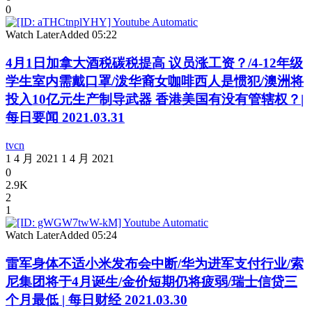
0
Watch Later
Added
05:22
4月1日加拿大酒税碳税提高 议员涨工资？/4-12年级
学生室内需戴口罩/泼华裔女咖啡西人是惯犯/澳洲将
投入10亿元生产制导武器 香港美国有没有管辖权？|
每日要闻 2021.03.31
tvcn
1 4 月 2021
1 4 月 2021
0
2.9K
2
1
Watch Later
Added
05:24
雷军身体不适小米发布会中断/华为进军支付行业/索
尼集团将于4月诞生/金价短期仍将疲弱/瑞士信贷三
个月最低 | 每日财经 2021.03.30