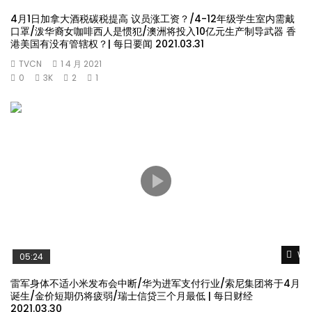
4月1日加拿大酒税碳税提高 议员涨工资？/4-12年级学生室内需戴
口罩/泼华裔女咖啡西人是惯犯/澳洲将投入10亿元生产制导武器 香
港美国有没有管辖权？| 每日要闻 2021.03.31
TVCN
1 4 月 2021
0
3K
2
1
Wat
05:24
雷军身体不适小米发布会中断/华为进军支付行业/索尼集团将于4月
诞生/金价短期仍将疲弱/瑞士信贷三个月最低 | 每日财经
2021.03.30