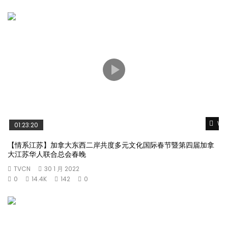
Wat
01:23:20
【情系江苏】加拿大东西二岸共度多元文化国际春节暨第四届加拿
大江苏华人联合总会春晚
TVCN
30 1 月 2022
0
14.4K
142
0