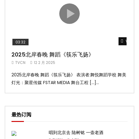
Watch 
03:32
02
2025北岸春晚 舞蹈《筷乐飞扬》
20
TVCN
12 2 月 2025
TV
2025北岸春晚 舞蹈《筷乐飞扬》 表演者:舞悦舞蹈学校 舞美
20
灯光：聚星传媒 FSTAR MEDIA 舞台工程 […]...
美灯光
最热订阅
唱到北京去 陆树铭 一壶老酒