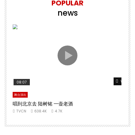
POPULAR
news
Watch L
08:07
舞台演出
唱到北京去 陆树铭 一壶老酒
TVCN
638.4K
4.7K