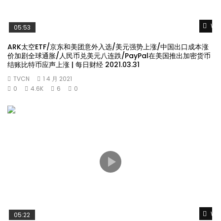
Wat
05:53
ARK太空ETF/京东和美团意外入选/美元强势上涨/中国出口成本涨
价加剧全球通胀/人民币兑美元八连跌/PayPal在美国推出加密货币
结账比特币应声上涨 | 每日财经 2021.03.31
TVCN
1 4 月 2021
0
4.6K
6
0
Wat
05:22