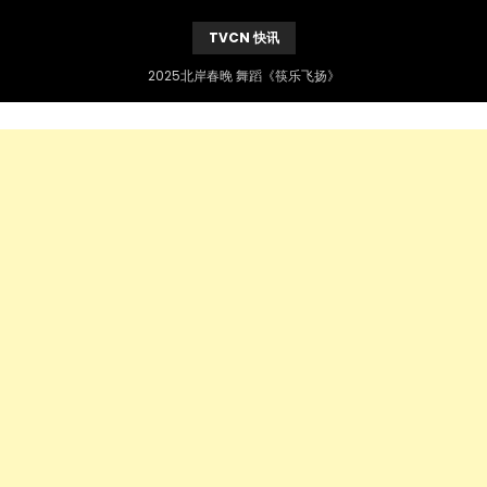
TVCN 快讯
2025北岸春晚 舞蹈《筷乐飞扬》