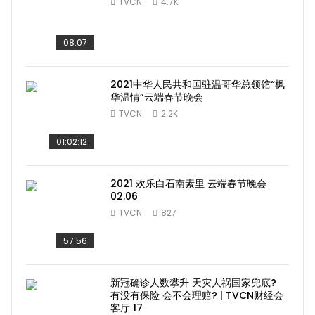
TVCN
4.7K
08:07
2021中华人民共和国驻温哥华总领馆“枫
华温情”云端春节晚会
TVCN
2.2K
01:02:12
2021 欢乐白石南素里 云端春节晚会
02.06
TVCN
827
57:56
新冠确诊人数攀升 天灾人祸国家兜底?
有没有保险 会不会理赔? | TVCN财经会
客厅 17