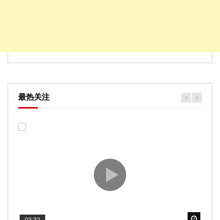
最热关注
Watch
Watch
Watch
Watch
Watch
03:32
02:58
04:19
05:13
03:45