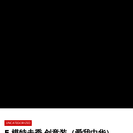
2022第十九届全球杰出女性优秀母亲颁
【情系江苏】加拿大东西
奖盛典暨慈善晚会
化国际春节暨第四届加拿
总会春晚
TVCN
28 11 月 2022
TVCN
30 1 月 2022
0
31.2K
76
0
0
14.4K
142
UNCATEGORIZED