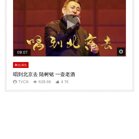
Watch Later
Watch 
08:07
舞台演出
文
唱到北京去 陆树铭 一壶老酒
TVCN
638.6K
4.7K