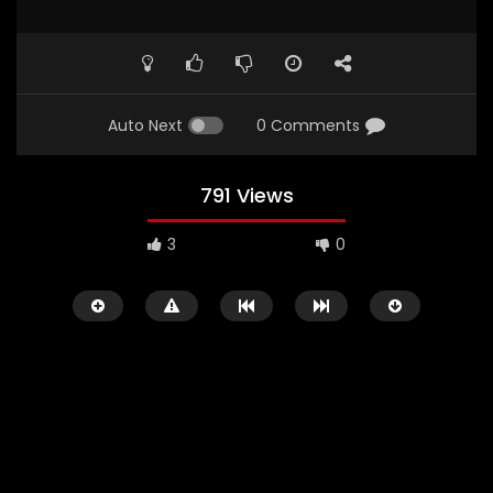
Auto Next
0 Comments
791 Views
3
0
Watch Later
02:29:48
01:23:20