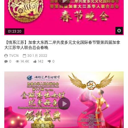
Wa
01:23:20
【情系江苏】加拿大东西二岸共度多元文化国际春节暨第四届加拿
大江苏华人联合总会春晚
TVCN
30 1 月 2022
0
14.4K
142
0