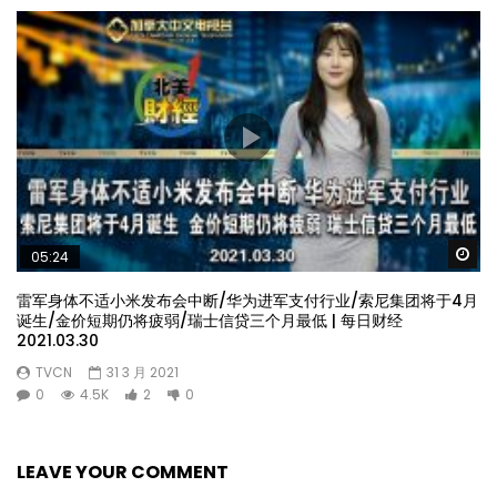
Wa
05:24
雷军身体不适小米发布会中断/华为进军支付行业/索尼集团将于4月
诞生/金价短期仍将疲弱/瑞士信贷三个月最低 | 每日财经
2021.03.30
TVCN
31 3 月 2021
0
4.5K
2
0
LEAVE YOUR COMMENT