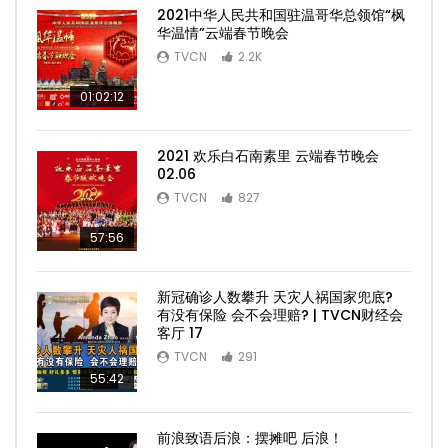
2021中华人民共和国驻温哥华总领馆“枫
华温情”云端春节晚会
TVCN
2.2K
01:02:12
2021 欢乐白石南素里 云端春节晚会
02.06
TVCN
827
57:56
新冠确诊人数攀升 天灾人祸国家兜底?
有没有保险 会不会理赔? | TVCN财经会
客厅 17
TVCN
291
55:42
前浪致语后浪：摆摊吧 后浪！