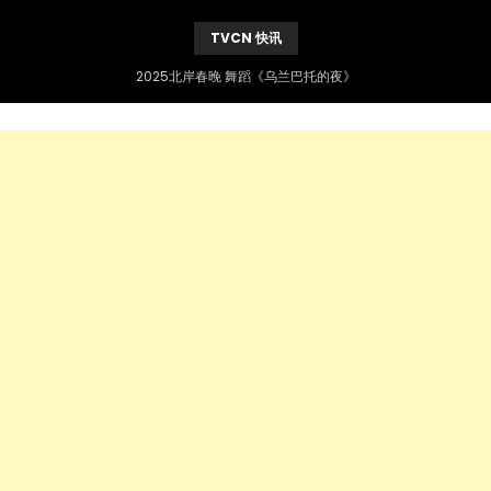
TVCN 快讯
2025北岸春晚 舞蹈《乌兰巴托的夜》