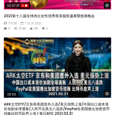
Wa
02:07:31
4
2021第十八届全球杰出女性优秀母亲颁奖盛典暨慈善晚会
TVCN
7 12 月 2021
0
21.4K
115
2
Wa
05:53
ARK太空ETF/京东和美团意外入选/美元强势上涨/中国出口成本涨
价加剧全球通胀/人民币兑美元八连跌/PayPal在美国推出加密货币
结账比特币应声上涨 | 每日财经 2021.03.31