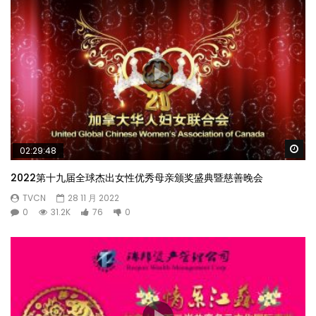
Wa
02:29:48
2022第十九届全球杰出女性优秀母亲颁奖盛典暨慈善晚会
TVCN
28 11 月 2022
0
31.2K
76
0