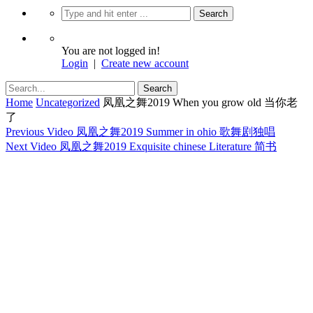
You are not logged in!
Login
|
Create new account
Home
Uncategorized
凤凰之舞2019 When you grow old 当你老
了
Previous Video
凤凰之舞2019 Summer in ohio 歌舞剧独唱
Next Video
凤凰之舞2019 Exquisite chinese Literature 简书