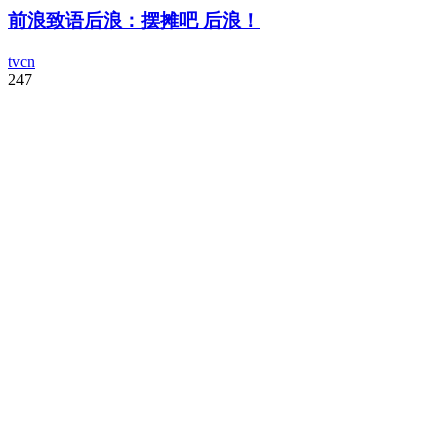
前浪致语后浪：摆摊吧 后浪！
tvcn
247