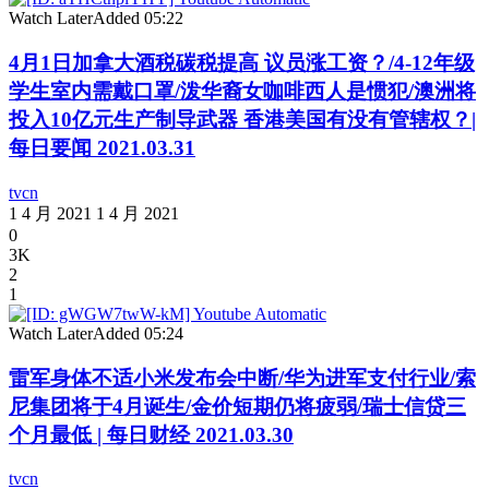
Watch Later
Added
05:22
4月1日加拿大酒税碳税提高 议员涨工资？/4-12年级
学生室内需戴口罩/泼华裔女咖啡西人是惯犯/澳洲将
投入10亿元生产制导武器 香港美国有没有管辖权？|
每日要闻 2021.03.31
tvcn
1 4 月 2021
1 4 月 2021
0
3K
2
1
Watch Later
Added
05:24
雷军身体不适小米发布会中断/华为进军支付行业/索
尼集团将于4月诞生/金价短期仍将疲弱/瑞士信贷三
个月最低 | 每日财经 2021.03.30
tvcn