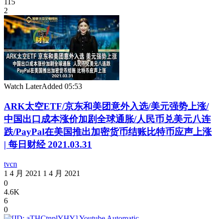
115
2
Watch Later
Added
05:53
ARK太空ETF/京东和美团意外入选/美元强势上涨/
中国出口成本涨价加剧全球通胀/人民币兑美元八连
跌/PayPal在美国推出加密货币结账比特币应声上涨
| 每日财经 2021.03.31
tvcn
1 4 月 2021
1 4 月 2021
0
4.6K
6
0