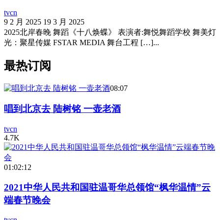
tvcn
9 2 月 2025
19 3 月 2025
2025北岸春晚 舞蹈《十八焕蝶》 表演者:舞悦舞蹈学校 舞美灯
光：聚星传媒 FSTAR MEDIA 舞台工程 […]...
最热订阅
08:07
唱到北京去 陆树铭 一壶老酒
tvcn
4.7K
01:02:12
2021中华人民共和国驻温哥华总领馆“枫华温情”云
端春节晚会
tvcn