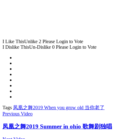
I Like This
Unlike
2
Please Login to Vote
I Dislike This
Un-Dislike
0
Please Login to Vote
Tags
凤凰之舞2019 When you grow old 当你老了
Previous Video
凤凰之舞2019 Summer in ohio 歌舞剧独唱