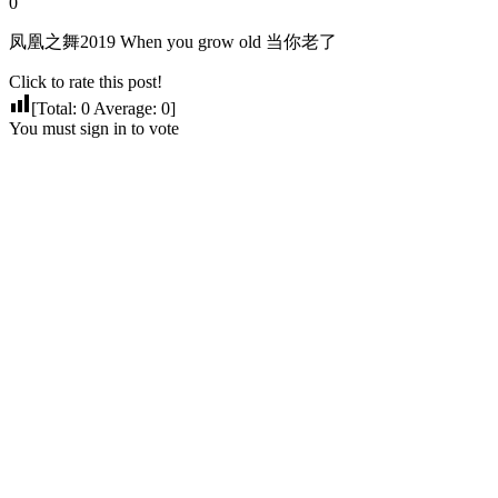
0
凤凰之舞2019 When you grow old 当你老了
Click to rate this post!
[Total:
0
Average:
0
]
You must sign in to vote