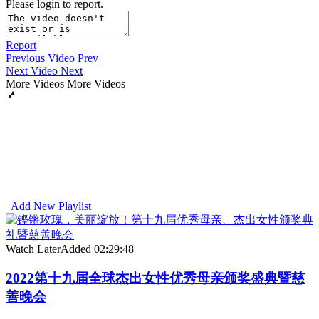
Please login to report.
Report
Previous Video
Prev
Next Video
Next
More Videos
More Videos
Add New Playlist
Watch Later
Added
02:29:48
2022第十九届全球杰出女性优秀母亲颁奖盛典暨慈
善晚会