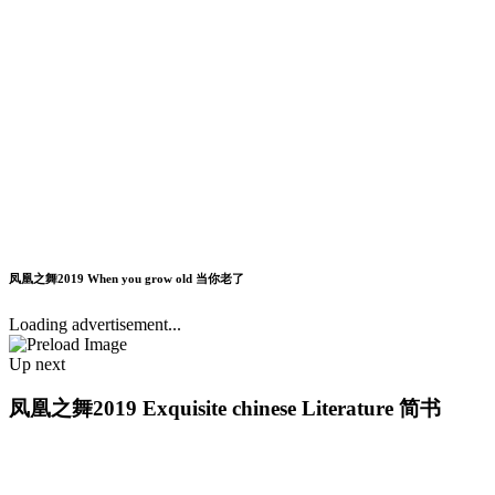
凤凰之舞2019 When you grow old 当你老了
Loading advertisement...
Up next
凤凰之舞2019 Exquisite chinese Literature 简书