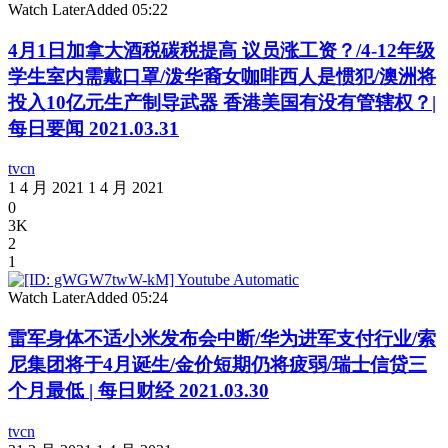
Watch Later
Added
05:22
4月1日加拿大酒税碳税提高 议员涨工资？/4-12年级
学生室内需戴口罩/泼华裔女咖啡西人是惯犯/澳洲将
投入10亿元生产制导武器 香港美国有没有管辖权？|
每日要闻 2021.03.31
tvcn
1 4 月 2021
1 4 月 2021
0
3K
2
1
Watch Later
Added
05:24
雷军身体不适小米发布会中断/华为进军支付行业/索
尼集团将于4月诞生/金价短期仍将疲弱/瑞士信贷三
个月最低 | 每日财经 2021.03.30
tvcn