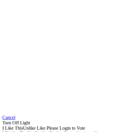
Cancel
Turn Off Light
I Like This
Unlike
Like
Please Login to Vote