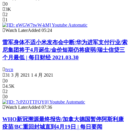
0
3K
2
1
Watch Later
Added
05:24
雷军身体不适小米发布会中断/华为进军支付行业/索
尼集团将于4月诞生/金价短期仍将疲弱/瑞士信贷三
个月最低 | 每日财经 2021.03.30
tvcn
31 3 月 2021
1 4 月 2021
0
4.5K
2
0
Watch Later
Added
07:36
WHO新冠溯源最终报告/加拿大德国暂停阿斯利康
疫苗/BC重回封城直到4月19日 | 每日要闻