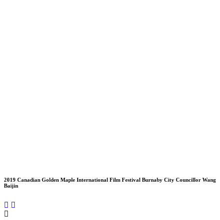
2019 Canadian Golden Maple International Film Festival Burnaby City Councillor Wang
Baijin