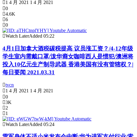
1 4 月 2021
1 4 月 2021
0
4.6K
6
0
Watch Later
Added
05:22
4月1日加拿大酒税碳税提高 议员涨工资？/4-12年级
学生室内需戴口罩/泼华裔女咖啡西人是惯犯/澳洲将
投入10亿元生产制导武器 香港美国有没有管辖权？|
每日要闻 2021.03.31
tvcn
1 4 月 2021
1 4 月 2021
0
3K
2
1
Watch Later
Added
05:24
雷军身体不适小米发布会中断/华为进军支付行业/索