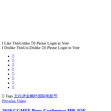
I Like This
Unlike
0
Please Login to Vote
I Dislike This
Un-Dislike
0
Please Login to Vote
Tags
王白进
金枫叶国际电影节
Previous Video
2019 CGMFF Press Conference MR.JOE