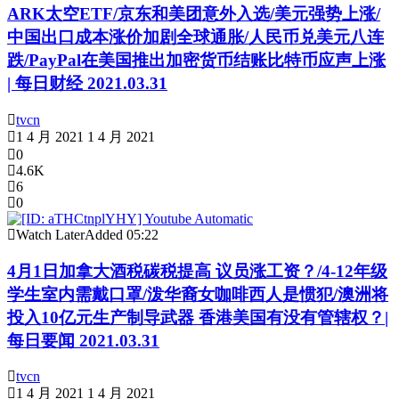
ARK太空ETF/京东和美团意外入选/美元强势上涨/
中国出口成本涨价加剧全球通胀/人民币兑美元八连
跌/PayPal在美国推出加密货币结账比特币应声上涨
| 每日财经 2021.03.31
tvcn
1 4 月 2021
1 4 月 2021
0
4.6K
6
0
Watch Later
Added
05:22
4月1日加拿大酒税碳税提高 议员涨工资？/4-12年级
学生室内需戴口罩/泼华裔女咖啡西人是惯犯/澳洲将
投入10亿元生产制导武器 香港美国有没有管辖权？|
每日要闻 2021.03.31
tvcn
1 4 月 2021
1 4 月 2021