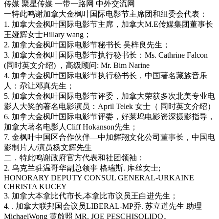
传媒 聚星传媒 一带一路网 中外交流网
一特此鸣谢加拿大金枫叶国际电影节主席团和组委会代表：
1. 加拿大金枫叶国际电影节主席，加拿大M.E传媒集团董事长
王娅辉女士Hillary wang；
2. 加拿大金枫叶国际电影节秘书长 吴梓良先生；
3. 加拿大金枫叶国际电影节执行秘书长：Ms. Cathrine Falcon
(同时英文介绍) ，高级顾问: Mr. Bim Narine
4. 加拿大金枫叶国际电影节执行秘书长，中国著名藏族音乐
人：尕让邓真先生；
5. 加拿大金枫叶国际电影节评委，加拿大荣获多次北美专业电
影人大奖的著名电影演员：April Telek 女士（ 同时英文介绍）
6. 加拿大金枫叶国际电影节评委，好莱坞电影资深摄影指导，
加拿大著名电影人Cliff Hokanson先生；
7. 金枫叶中国区合作伙伴—中加辉翔文化公司董事长，中国电
影制片人/演员杨文辉先生
二．特此鸣谢政府官方代表和社团领袖：
2. 乌克兰驻温哥华副总领事 格瑞斯. 库丝女士;
HONORARY DEPUTY CONSUL GENERAL-URKAINE
CHRISTA KUCEY
3. 加拿大本拿比代市长,本拿比市议员王白进先生；
4. . 加拿大联邦国会议员LIBERAL-MP乔. 苏立道先生 助理
MichaelWong 黄啟照 MR. JOE PESCHISOLIDO。