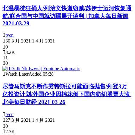
北温暴徒狂捅人/列治文快递窃贼/苏伊士运河恢复通
航/联合国与中国就访疆展开谈判 | 加拿大每日新闻
2021.03.29
tvcn
30 3 月 2021
1 4 月 2021
0
3.2K
1
0
Watch Later
Added
05:28
尽管马斯克不断作秀特斯拉可能面临抛售/拜登3万
亿投资计划/外国企业因棉花倒下国内纺织股票大涨 |
北美每日财经 2021 03 26
tvcn
27 3 月 2021
1 4 月 2021
0
2.3K