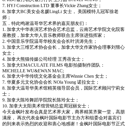
7. HYJ Construction LTD 董事长Vickie Zhang女士；
8. 加拿大BC美女会名媛LingLi 女士， 美国模特儿冠军徐老
师；
五．特此鸣谢温哥华艺术界的嘉宾朋友们：
1. 加拿大中华表演艺术协会艺术总监，云南艺术学院文化院客
座教授，加拿大华人音乐教师联合主席张进指挥家；
2. 中国音乐学院温哥华校友会会长叶洪涛先生；
3. 加拿大三维艺术协会会长，加拿大华文作家协会理事刘彗心
女士；
4. 加拿大熊猫传媒公司经理 王秀蓓女士；
5. 加拿大EMACULATE FILMS 电影拍摄制作团队：
MICHELLE WU&EWAN MAC;
6. 加拿大中华传统文化基金会主席Winnie Chen 女士；
7. 华夏多元文化协会会长 NOla Young 诺拉女士；
8. 加拿大温哥华美术馆精英领导层会员，国际艺术顾问宁莉女
士；
9. 加拿大陈玲舞蹈学院院长陈玲女士；
10. 加拿大太阳美术馆营销总监周冠丽女士；
今天金枫叶发布会真是艺术界大家，商界精英齐聚一堂，高朋
满座， 再次代表金枫叶国际电影节主办方和组委会对嘉宾们
的到来表示热烈的欢迎和衷心地感谢！金枫叶国际电影节正式