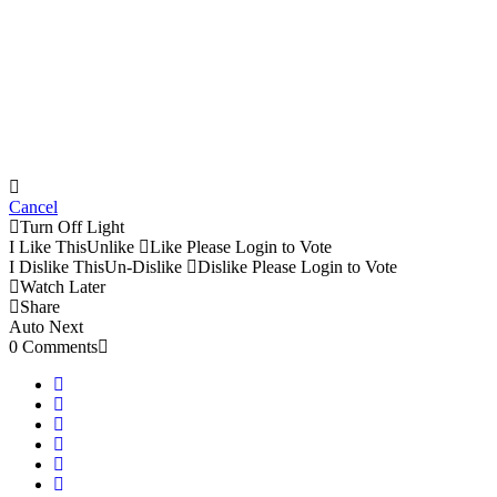
Cancel
Turn Off Light
I Like This
Unlike
Like
Please Login to Vote
I Dislike This
Un-Dislike
Dislike
Please Login to Vote
Watch Later
Share
Auto Next
0 Comments