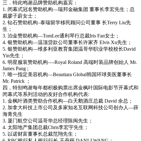
三．特此鸣谢品牌赞助机构嘉宾：
1. 闭幕式冠名赞助机构—瑞邦金融集团 董事长李宏先生；总
裁廖子蔚女士；
2. 钻石赞助机构–泰瑞留学移民顾问公司董事 长Terry Liu先
生；
3. 泊金赞助机构—TomLee通利琴行总裁Iris Fan女士；
4. 银赞助机构—温顶贷款公司董事长许家齐 Elvis Xu先生；
5. 银赞助机构—维多利亚教育集团温哥华职业学校校长David
Yin先生；
6. 明星服装赞助机构—-Royal Roland 高端时装品牌创始人 Mr.
James Pang ;
7. 唯一指定美容机构—Beautiara Global韩国环球美医董事长
Mr. Patrick ；
四，特别鸣谢每年都积极购票出席金枫叶国际电影节开幕式和
闭幕式等系列活动的友好合作机构代表:
1. 金枫叶酒类赞助合作机构—白天鹅酒庄总裁 David 余总；
2. 加拿大科技上市公司及多家知名互联网科技公司创办人—薛
海青先生
3. 厦门航空公司温哥华总经理陈闽先生；
4. 太阳地产集团总裁Chris李宏宇先生；
5. 以诺财富董事长总裁范翔先生；
6. RBC银行私人银行行长 王丹丽 DANLI WANG；