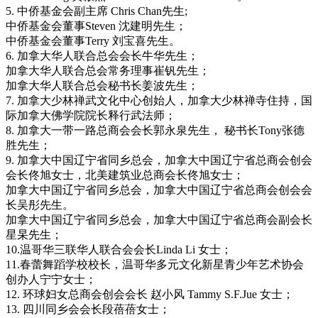
5. 中侨基金会副主席 Chris Chan先生;
中侨基金会董事Steven 沈建明先生；
中侨基金会董事Terry 刘宝喜先生。
6. 加拿大华人联合总会会长牛华先生；
加拿大华人联合总会常务理事崔钒先生；
加拿大华人联合总会秘书长姜波先生；
7. 加拿大少林禅武文化中心创始人，加拿大少林禅寺住持，国
际加拿大佛学院院长释行武法师；
8. 加拿大一带一路总商会会长郭永泉先生， 秘书长Tony张德
胜先生；
9. 加拿大中国辽宁省同乡总会，加拿大中国辽宁省总商会创会
会长佟旭女士，北美建筑业总商会长佟旭女士；
加拿大中国辽宁省同乡总会，加拿大中国辽宁省总商会创会会
长吴彤先生。
加拿大中国辽宁省同乡总会，加拿大中国辽宁省总商会副会长
星杲先生；
10.温哥华三联华人联合会会长Linda Li 女士；
11.春蕾舞蹈学校校长，温哥华多元文化新星青少年艺术协会
创办人宁宁女士；
12. 环球妇女总商会创会会长 赵小风 Tammy S.F.Jue 女士；
13. 四川同乡会会长段蓓蓓女士；