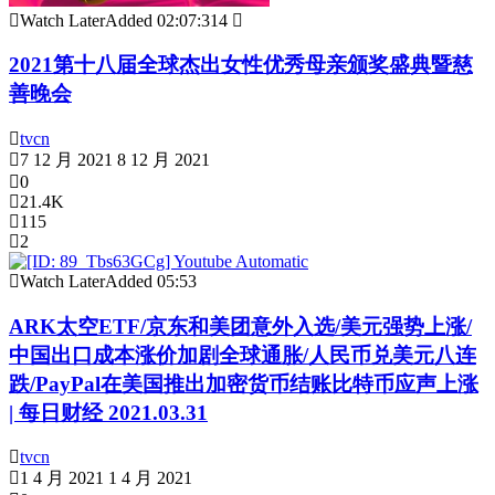
Watch Later
Added
02:07:31
4
2021第十八届全球杰出女性优秀母亲颁奖盛典暨慈
善晚会
tvcn
7 12 月 2021
8 12 月 2021
0
21.4K
115
2
Watch Later
Added
05:53
ARK太空ETF/京东和美团意外入选/美元强势上涨/
中国出口成本涨价加剧全球通胀/人民币兑美元八连
跌/PayPal在美国推出加密货币结账比特币应声上涨
| 每日财经 2021.03.31
tvcn
1 4 月 2021
1 4 月 2021