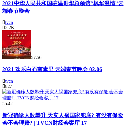
2021中华人民共和国驻温哥华总领馆“枫华温情”云
端春节晚会
tvcn
2.2K
57:56
2021 欢乐白石南素里 云端春节晚会 02.06
tvcn
827
55:42
新冠确诊人数攀升 天灾人祸国家兜底? 有没有保险
会不会理赔? | TVCN财经会客厅 17