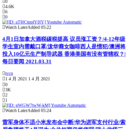
0
4.6K
6
0
Watch Later
Added
05:22
4月1日加拿大酒税碳税提高 议员涨工资？/4-12年级
学生室内需戴口罩/泼华裔女咖啡西人是惯犯/澳洲将
投入10亿元生产制导武器 香港美国有没有管辖权？|
每日要闻 2021.03.31
tvcn
1 4 月 2021
1 4 月 2021
0
3K
2
1
Watch Later
Added
05:24
雷军身体不适小米发布会中断/华为进军支付行业/索