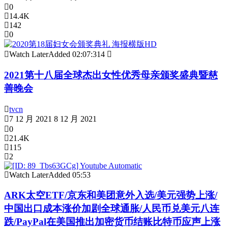
0
14.4K
142
0
Watch Later
Added
02:07:31
4
2021第十八届全球杰出女性优秀母亲颁奖盛典暨慈
善晚会
tvcn
7 12 月 2021
8 12 月 2021
0
21.4K
115
2
Watch Later
Added
05:53
ARK太空ETF/京东和美团意外入选/美元强势上涨/
中国出口成本涨价加剧全球通胀/人民币兑美元八连
跌/PayPal在美国推出加密货币结账比特币应声上涨