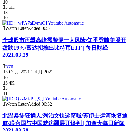
0
3.5K
8
0
Watch Later
Added
06:51
全球股市再攀高峰需警惕一大风险/知乎登陆美股开
盘跌19%/富达拟推出比特币ETF | 每日财经
2021.03.29
tvcn
30 3 月 2021
1 4 月 2021
0
3.4K
3
1
Watch Later
Added
06:32
北温暴徒狂捅人/列治文快递窃贼/苏伊士运河恢复通
航/联合国与中国就访疆展开谈判 | 加拿大每日新闻
2021.03.29