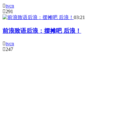
tvcn
291
03:21
前浪致语后浪：摆摊吧 后浪！
tvcn
247