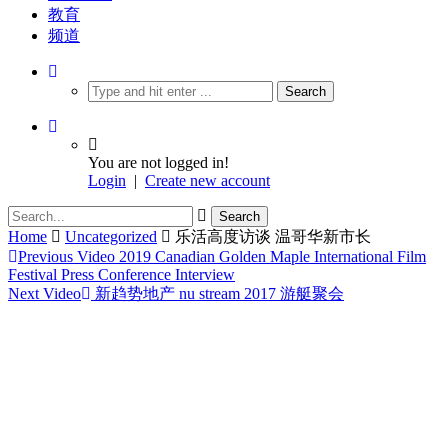
教育
频道
You are not logged in!
Login
|
Create new account
Home
Uncategorized
乐活高度访谈 温哥华新市长
Previous Video
2019 Canadian Golden Maple International Film
Festival Press Conference Interview
Next Video
新趋势地产 nu stream 2017 游艇聚会