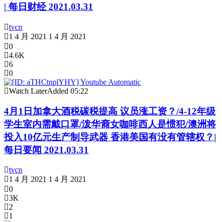
| 每日财经 2021.03.31
tvcn
1 4 月 2021
1 4 月 2021
0
4.6K
6
0
Watch Later
Added
05:22
4月1日加拿大酒税碳税提高 议员涨工资？/4-12年级
学生室内需戴口罩/泼华裔女咖啡西人是惯犯/澳洲将
投入10亿元生产制导武器 香港美国有没有管辖权？|
每日要闻 2021.03.31
tvcn
1 4 月 2021
1 4 月 2021
0
3K
2
1