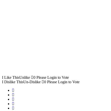
I Like This
Unlike
0
Please Login to Vote
I Dislike This
Un-Dislike
0
Please Login to Vote