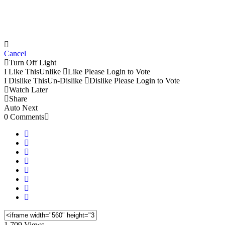
Cancel
Turn Off Light
I Like This
Unlike
Like
Please Login to Vote
I Dislike This
Un-Dislike
Dislike
Please Login to Vote
Watch Later
Share
Auto Next
0 Comments
1,709 Views