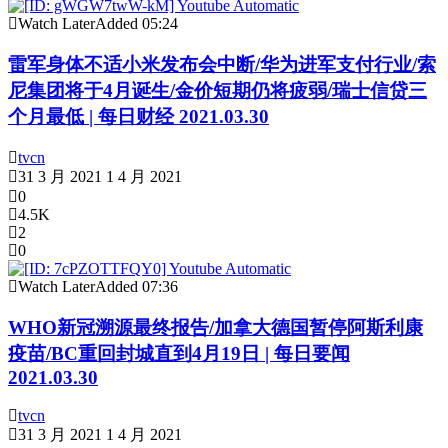
Watch Later
Added
05:24
雷军身体不适小米发布会中断/华为进军支付行业/索
尼集团将于4月诞生/金价短期仍将疲弱/瑞士信贷三
个月最低 | 每日财经 2021.03.30
tvcn
31 3 月 2021
1 4 月 2021
0
4.5K
2
0
Watch Later
Added
07:36
WHO新冠溯源最终报告/加拿大德国暂停阿斯利康
疫苗/BC重回封城直到4月19日 | 每日要闻
2021.03.30
tvcn
31 3 月 2021
1 4 月 2021