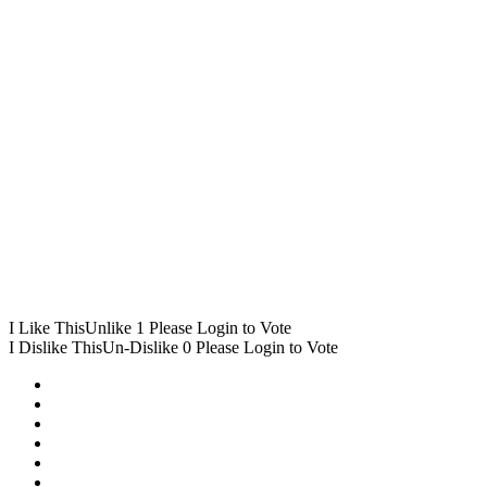
I Like This
Unlike
1
Please Login to Vote
I Dislike This
Un-Dislike
0
Please Login to Vote