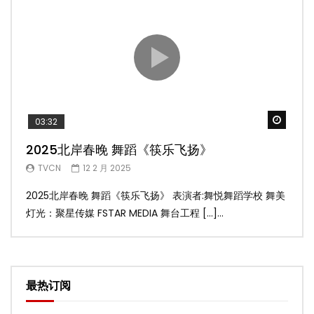
Watch
03:32
02
2025北岸春晚 舞蹈《筷乐飞扬》
20
TVCN
12 2 月 2025
T
2025北岸春晚 舞蹈《筷乐飞扬》 表演者:舞悦舞蹈学校 舞美
20
灯光：聚星传媒 FSTAR MEDIA 舞台工程 […]...
美灯光
最热订阅