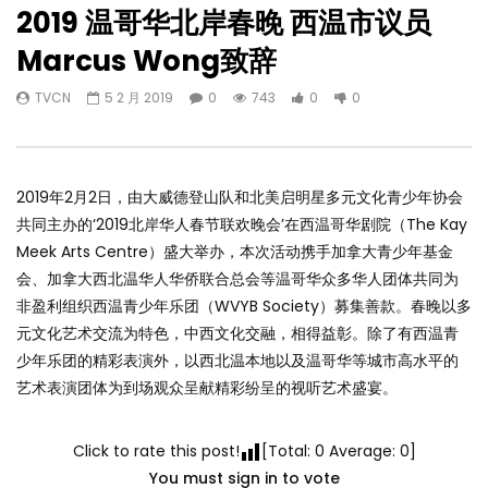
2019 温哥华北岸春晚 西温市议员
Marcus Wong致辞
TVCN
5 2 月 2019
0
743
0
0
2019年2月2日，由大威德登山队和北美启明星多元文化青少年协会
共同主办的‘2019北岸华人春节联欢晚会’在西温哥华剧院（The Kay
Meek Arts Centre）盛大举办，本次活动携手加拿大青少年基金
会、加拿大西北温华人华侨联合总会等温哥华众多华人团体共同为
非盈利组织西温青少年乐团（WVYB Society）募集善款。春晚以多
元文化艺术交流为特色，中西文化交融，相得益彰。除了有西温青
少年乐团的精彩表演外，以西北温本地以及温哥华等城市高水平的
艺术表演团体为到场观众呈献精彩纷呈的视听艺术盛宴。
Click to rate this post!
[Total:
0
Average:
0
]
You must sign in to vote