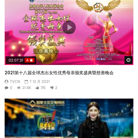
Wa
02:07:31
4
2021第十八届全球杰出女性优秀母亲颁奖盛典暨慈善晚会
TVCN
7 12 月 2021
0
21.4K
115
2