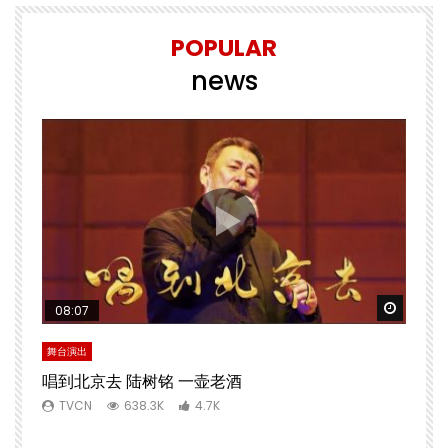
POPULAR
news
Watch 
08:07
舞台演出
唱到北京去 陆树铭 一壶老酒
TVCN
638.3K
4.7K