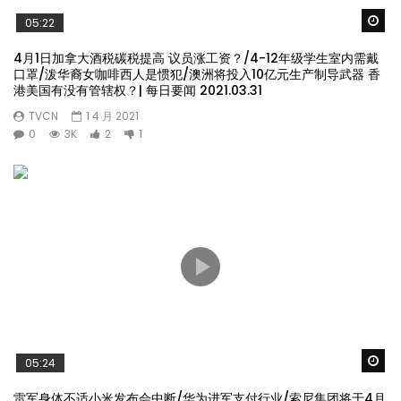
Wa
05:22
4月1日加拿大酒税碳税提高 议员涨工资？/4-12年级学生室内需戴
口罩/泼华裔女咖啡西人是惯犯/澳洲将投入10亿元生产制导武器 香
港美国有没有管辖权？| 每日要闻 2021.03.31
TVCN
1 4 月 2021
0
3K
2
1
Wa
05:24
雷军身体不适小米发布会中断/华为进军支付行业/索尼集团将于4月