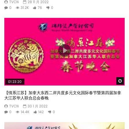
TVCN
28 11 月 2022
0
31.2K
76
0
Wa
01:23:20
【情系江苏】加拿大东西二岸共度多元文化国际春节暨第四届加拿
大江苏华人联合总会春晚
TVCN
30 1 月 2022
0
14.4K
142
0