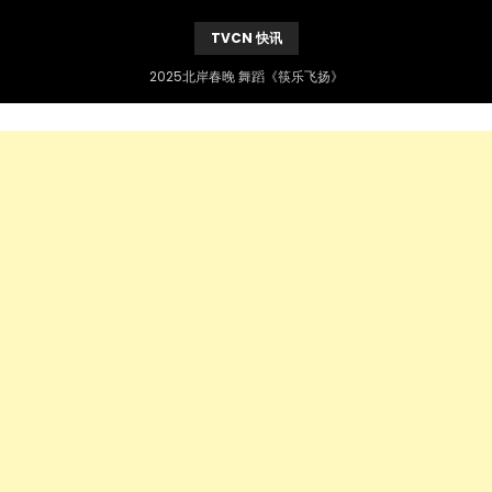
TVCN 快讯
2025北岸春晚 舞蹈《筷乐飞扬》