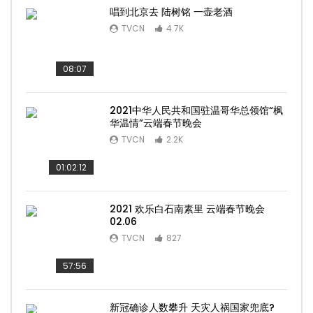
唱到北京去 陆树铭 一壶老酒
TVCN
4.7K
08:07
2021中华人民共和国驻温哥华总领馆“枫
华温情”云端春节晚会
TVCN
2.2K
01:02:12
2021 欢乐白石南素里 云端春节晚会
02.06
TVCN
827
57:56
新冠确诊人数攀升 天灾人祸国家兜底?