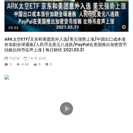
Wa
05:53
ARK太空ETF/京东和美团意外入选/美元强势上涨/中国出口成本涨
价加剧全球通胀/人民币兑美元八连跌/PayPal在美国推出加密货币
结账比特币应声上涨 | 每日财经 2021.03.31
TVCN
1 4 月 2021
0
4.6K
6
0