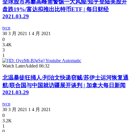
全球股市再攀高峰需警惕一大风险/知乎登陆美股开
盘跌19%/富达拟推出比特币ETF | 每日财经
2021.03.29
tvcn
30 3 月 2021
1 4 月 2021
0
3.4K
3
1
Watch Later
Added
06:32
北温暴徒狂捅人/列治文快递窃贼/苏伊士运河恢复通
航/联合国与中国就访疆展开谈判 | 加拿大每日新闻
2021.03.29
tvcn
30 3 月 2021
1 4 月 2021
0
3.2K
1
0