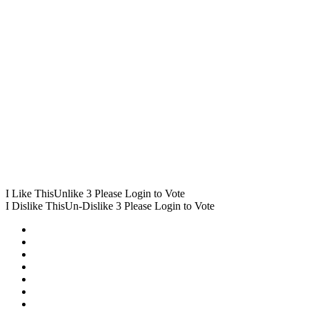
I Like This
Unlike
3
Please Login to Vote
I Dislike This
Un-Dislike
3
Please Login to Vote