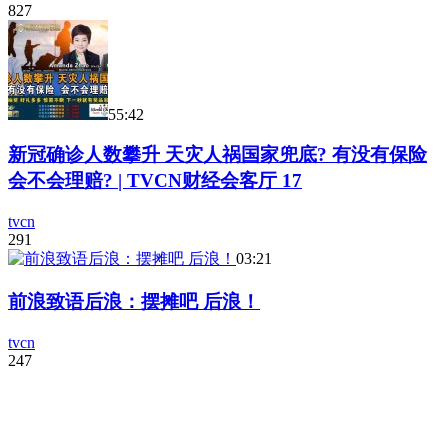
827
55:42
新冠确诊人数攀升 天灾人祸国家兜底? 有没有保险
会不会理赔? | TVCN财经会客厅 17
tvcn
291
03:21
前浪致语后浪：摆摊吧 后浪！
tvcn
247