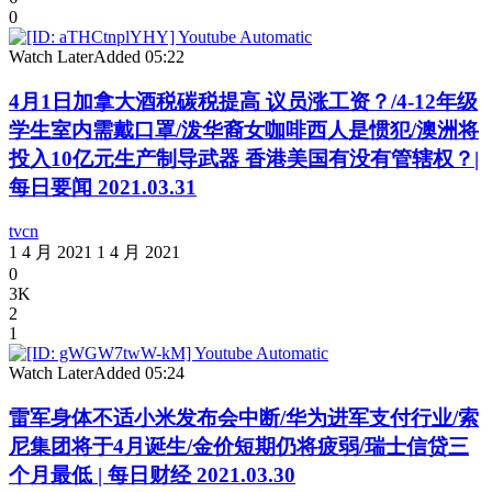
0
Watch Later
Added
05:22
4月1日加拿大酒税碳税提高 议员涨工资？/4-12年级
学生室内需戴口罩/泼华裔女咖啡西人是惯犯/澳洲将
投入10亿元生产制导武器 香港美国有没有管辖权？|
每日要闻 2021.03.31
tvcn
1 4 月 2021
1 4 月 2021
0
3K
2
1
Watch Later
Added
05:24
雷军身体不适小米发布会中断/华为进军支付行业/索
尼集团将于4月诞生/金价短期仍将疲弱/瑞士信贷三
个月最低 | 每日财经 2021.03.30