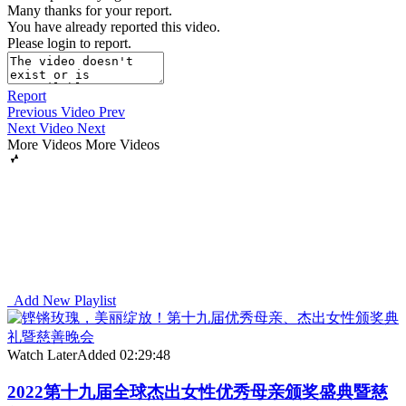
Many thanks for your report.
You have already reported this video.
Please login to report.
Report
Previous Video
Prev
Next Video
Next
More Videos
More Videos
Add New Playlist
Watch Later
Added
02:29:48
2022第十九届全球杰出女性优秀母亲颁奖盛典暨慈