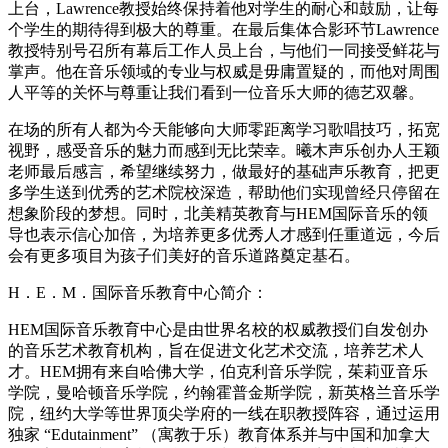
上台，Lawrence教授始终保持着他对学生的耐心和鼓励，让每
个学生的期待得到极大的尊重。在最后集体合影环节Lawrence
教授特别号召所有幕后工作人员上台，与他们一同接受鲜花与
掌声。他在音乐领域的专业与权威是毋庸置疑的，而他对周围
人平等的关怀与尊重让我们看到一位音乐大师的德艺双馨。
在场的所有人都为今天能够向大师零距离学习歌唱技巧，拓宽
视野，感受音乐的魅力而感到无比荣幸。曦木声乐创办人王颖
老师最后感言，希望继续努力，做最好的基础声乐教育，把更
多学生送到优秀的艺术院校深造，帮助他们实现曾经只停留在
想象阶段的梦想。同时，北美精英教育与HEM国际音乐的领
导也表示信心加倍，为培养更多优秀人才感到任重道远，今后
会有更多项目为孩子们美好的音乐道路奠定基石。
H．E．M．国际音乐教育中心简介：
HEM国际音乐教育中心是由世界名校的权威教授们自发创办
的音乐艺术教育机构，旨在促进文化艺术交流，培养艺术人
才。HEM拥有来自哈佛大学，伯克利音乐学院，茱莉亚音乐
学院，曼哈顿音乐学院，约翰霍普金斯学院，新英格兰音乐学
院，纽约大学等世界顶尖学府的一线在职教授阵容，通过运用
独家 “Edutainment” （寓教于乐）教育体系并与中国和加拿大