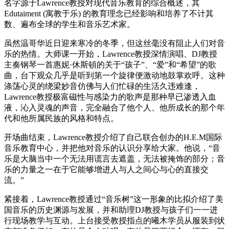
名字源于Lawrence教授对现代音乐教育的综合概述，其
Edutaiment (寓教于乐) 的教育理念已经影响和培养了不计其
数、遍布全球的学生和音乐艺术家。
虽然温哥华近日迎来寒冷的冬季，但这丝毫没有阻止人们对音
乐的热情。大师课一开始，Lawrence教授深情演唱、DJ教授
主奏钢琴一首惠妮·休斯頓的关于“孩子”、“爱”和“希望”的歌
曲，台下观众几乎是听到第一个旋律便激动地鼓掌欢呼。这种
涤荡心灵的绕梁妙音仿佛与人们忙碌的生活久违难逢，
Lawrence教授极富磁性与感染力的歌声是那种早已渗透入血
液，沁入灵魂的声音，完全融合了他个人、他所成长的那个年
代和他所属民族的风格和特点。
开场曲结束，Lawrence教授介绍了自己联合创办的H.E.M国际
音乐教育中心，并把他对音乐的认识分享给大家。他说，“音
乐是大脑当中一个无法用谎言去遮盖，无法被掩饰的部分；音
乐的力量之一在于它能够增进人与人之间心与心的直接交
流。”
紧接着，Lawrence教授通过“音乐树”这一形象的比拟介绍了美
国音乐的历史渊源与发展，并和助理DJ教授与孩子们一一进
行现场教学与互动。上台接受教授指点的曦木学员从服装到状