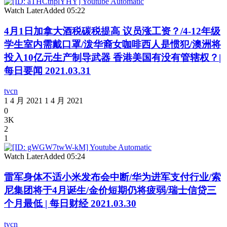
Watch Later
Added
05:22
4月1日加拿大酒税碳税提高 议员涨工资？/4-12年级
学生室内需戴口罩/泼华裔女咖啡西人是惯犯/澳洲将
投入10亿元生产制导武器 香港美国有没有管辖权？|
每日要闻 2021.03.31
tvcn
1 4 月 2021
1 4 月 2021
0
3K
2
1
Watch Later
Added
05:24
雷军身体不适小米发布会中断/华为进军支付行业/索
尼集团将于4月诞生/金价短期仍将疲弱/瑞士信贷三
个月最低 | 每日财经 2021.03.30
tvcn