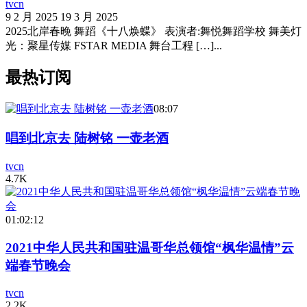
tvcn
9 2 月 2025
19 3 月 2025
2025北岸春晚 舞蹈《十八焕蝶》 表演者:舞悦舞蹈学校 舞美灯
光：聚星传媒 FSTAR MEDIA 舞台工程 […]...
最热订阅
08:07
唱到北京去 陆树铭 一壶老酒
tvcn
4.7K
01:02:12
2021中华人民共和国驻温哥华总领馆“枫华温情”云
端春节晚会
tvcn
2.2K