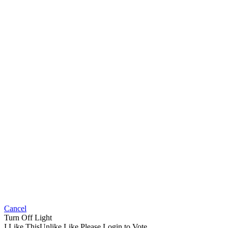
Cancel
Turn Off Light
I Like This
Unlike
Like
Please Login to Vote