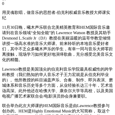
0
用灵魂歌唱，做音乐的思想者-伯克利权威音乐教授大师课实
纪
11月30日晚，曦木声乐联合北美精英教育和HEM国际音乐邀
请到在音乐领域“全知全能”的 Lawrence Watson 教授及其助手
Desmond L.Scaife Jr（DJ）教授在美丽温暖的温哥华教堂倾情
讲授一场高水准的音乐大师课。前来聆听的本地音乐爱好者
们，其中不乏众多曦木声乐的学生，有幸一同与音乐大师零距
离接触，现场学习如何更好地演绎歌曲，充分感受北美音乐文
化的精髓。
Lawrence教授是美国顶尖的伯克利音乐学院最具权威性的跨学
科教授（我们熟知的华人音乐才子王力宏就是从伯克利毕业
的）。他所教授的科目涵盖声乐、合奏、制作、即兴表演、磨
城体系和音乐历史等多个方面，从业经验长达三十年，艺术造
诣高深。此外他还在哈佛大学、康奈尔大学等高校，以及美国
电视广播艺术家联合会/电影演员协会身兼要职。
联合举办此次大师课的HEM国际音乐是由Lawrence教授参与
创办的。HEM是Highly Emotional Music的大写简称， 取这个