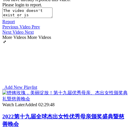
Please login to report.
Report
Previous Video
Prev
Next Video
Next
More Videos
More Videos
Add New Playlist
Watch Later
Added
02:29:48
2022第十九届全球杰出女性优秀母亲颁奖盛典暨慈
善晚会