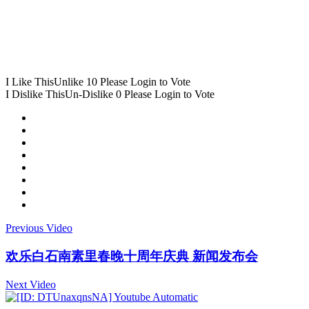
I Like This
Unlike
10
Please Login to Vote
I Dislike This
Un-Dislike
0
Please Login to Vote
Previous Video
欢乐白石南素里春晚十周年庆典 新闻发布会
Next Video