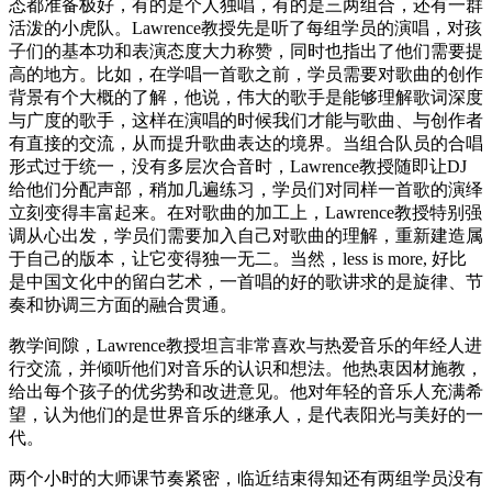
态都准备极好，有的是个人独唱，有的是三两组合，还有一群
活泼的小虎队。Lawrence教授先是听了每组学员的演唱，对孩
子们的基本功和表演态度大力称赞，同时也指出了他们需要提
高的地方。比如，在学唱一首歌之前，学员需要对歌曲的创作
背景有个大概的了解，他说，伟大的歌手是能够理解歌词深度
与广度的歌手，这样在演唱的时候我们才能与歌曲、与创作者
有直接的交流，从而提升歌曲表达的境界。当组合队员的合唱
形式过于统一，没有多层次合音时，Lawrence教授随即让DJ
给他们分配声部，稍加几遍练习，学员们对同样一首歌的演绎
立刻变得丰富起来。在对歌曲的加工上，Lawrence教授特别强
调从心出发，学员们需要加入自己对歌曲的理解，重新建造属
于自己的版本，让它变得独一无二。当然，less is more, 好比
是中国文化中的留白艺术，一首唱的好的歌讲求的是旋律、节
奏和协调三方面的融合贯通。
教学间隙，Lawrence教授坦言非常喜欢与热爱音乐的年经人进
行交流，并倾听他们对音乐的认识和想法。他热衷因材施教，
给出每个孩子的优劣势和改进意见。他对年轻的音乐人充满希
望，认为他们的是世界音乐的继承人，是代表阳光与美好的一
代。
两个小时的大师课节奏紧密，临近结束得知还有两组学员没有