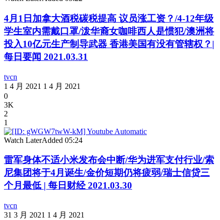
4月1日加拿大酒税碳税提高 议员涨工资？/4-12年级
学生室内需戴口罩/泼华裔女咖啡西人是惯犯/澳洲将
投入10亿元生产制导武器 香港美国有没有管辖权？|
每日要闻 2021.03.31
tvcn
1 4 月 2021
1 4 月 2021
0
3K
2
1
Watch Later
Added
05:24
雷军身体不适小米发布会中断/华为进军支付行业/索
尼集团将于4月诞生/金价短期仍将疲弱/瑞士信贷三
个月最低 | 每日财经 2021.03.30
tvcn
31 3 月 2021
1 4 月 2021