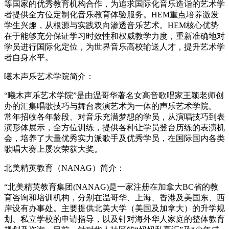
等国家的优秀教育机构合作，为追求国际化音乐造诣的艺术学
者提供全方位定制化音乐教育体验服务。HEM重点培养激发
学生兴趣，从根源与实践双向渗透音乐艺术。HEM核心优势
在于能够充分保证学习时效性和权威教学力度，重新准确地对
学员进行国际化定位，为世界音乐高校输送人才，提升艺术学
者自身水平。
曦木声乐艺术学院简介：
“曦木声乐艺术学院”是由温哥华著名女高音歌唱家王颖老师创
办的汇集唱歌技巧与舞台表演艺术为一体的声乐艺术学院。
常年招收各年龄段、对音乐充满梦想的学员，从演唱技巧到表
演形体展示，全方位训练，提供各种让学员登台历练的表演机
会，培养了大量优秀实力派歌手及优秀学员，在国际国内各类
歌唱大赛上屡次荣获大奖。
北美精英教育（NANAG）简介：
“北美精英教育集团(NANAG)是一家注册在加拿大BC省的教
育咨询和培训机构，分别在温哥华、上海、香港及美国东、西
岸设有办事处。主要提供北美大学（美国及加拿大）的升学规
划、私立学校的申请指导，以及针对海外华人家庭的整体教育