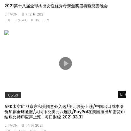
2021第十八届全球杰出女性优秀母亲颁奖盛典暨慈善晚会
TVCN
7 12 月 2021
0
21.4K
115
2
Wat
05:53
ARK太空ETF/京东和美团意外入选/美元强势上涨/中国出口成本涨
价加剧全球通胀/人民币兑美元八连跌/PayPal在美国推出加密货币
结账比特币应声上涨 | 每日财经 2021.03.31
TVCN
1 4 月 2021