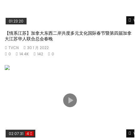
Wat
01:23:20
【情系江苏】加拿大东西二岸共度多元文化国际春节暨第四届加拿
大江苏华人联合总会春晚
TVCN
30 1 月 2022
0
14.4K
142
0
Wat
02:07:31
4