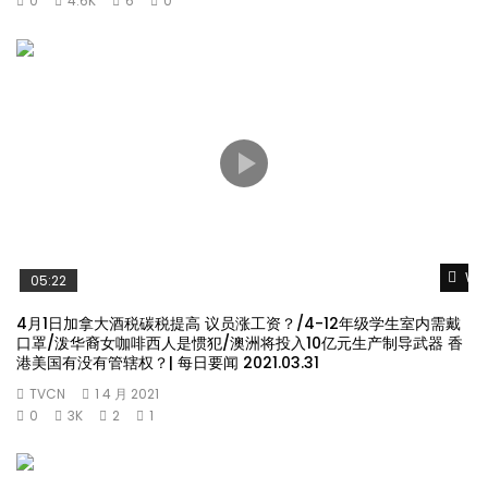
0
4.6K
6
0
Wat
05:22
4月1日加拿大酒税碳税提高 议员涨工资？/4-12年级学生室内需戴
口罩/泼华裔女咖啡西人是惯犯/澳洲将投入10亿元生产制导武器 香
港美国有没有管辖权？| 每日要闻 2021.03.31
TVCN
1 4 月 2021
0
3K
2
1