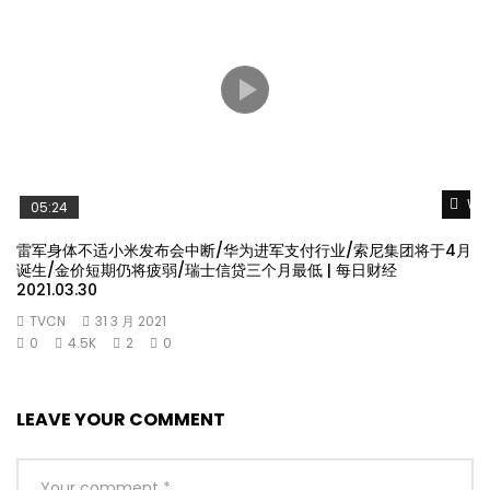
Wat
05:24
雷军身体不适小米发布会中断/华为进军支付行业/索尼集团将于4月
诞生/金价短期仍将疲弱/瑞士信贷三个月最低 | 每日财经
2021.03.30
TVCN
31 3 月 2021
0
4.5K
2
0
LEAVE YOUR COMMENT