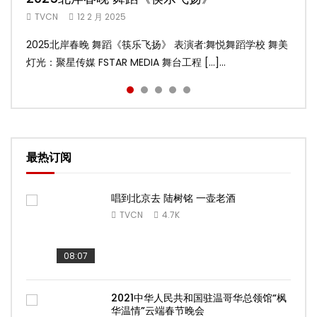
TVCN
TVCN
TVCN
TVCN
TVCN
12 2 月 2025
12 2 月 2025
12 2 月 2025
12 2 月 2025
9 2 月 2025
2025北岸春晚 舞蹈《筷乐飞扬》 表演者:舞悦舞蹈学校 舞美
2025北岸春晚 舞蹈《乌兰巴托的夜》 表演者:飞扬舞蹈团 舞
2025北岸春晚 古典舞《雨后》 表演者:洪杰舞蹈学院 舞美灯
2025北岸春晚 傣族舞蹈《水的女儿》 表演者:洪杰舞蹈学院
2025北岸春晚 舞蹈《十八焕蝶》 表演者:舞悦舞蹈学校 舞美
灯光：聚星传媒 FSTAR MEDIA 舞台工程 […]...
美灯光：聚星传媒 FSTAR MEDIA 舞台工 […]...
光：聚星传媒 FSTAR MEDIA 舞台工程： […]...
舞美灯光：聚星传媒 FSTAR MEDIA 舞台 […]...
灯光：聚星传媒 FSTAR MEDIA 舞台工程 […]...
最热订阅
唱到北京去 陆树铭 一壶老酒
TVCN
4.7K
08:07
2021中华人民共和国驻温哥华总领馆“枫
华温情”云端春节晚会