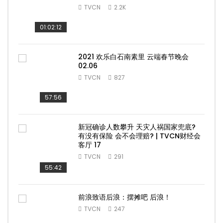
TVCN
2.2K
01:02:12
2021 欢乐白石南素里 云端春节晚会
02.06
TVCN
827
57:56
新冠确诊人数攀升 天灾人祸国家兜底?
有没有保险 会不会理赔? | TVCN财经会
客厅 17
TVCN
291
55:42
前浪致语后浪：摆摊吧 后浪！
TVCN
247