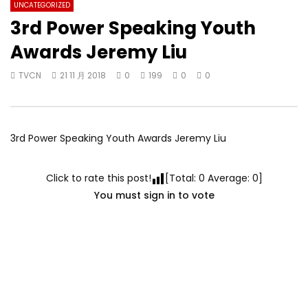
UNCATEGORIZED
3rd Power Speaking Youth
Awards Jeremy Liu
TVCN
21 11 月 2018
0
199
0
0
3rd Power Speaking Youth Awards Jeremy Liu
Click to rate this post!
[Total:
0
Average:
0
]
You must sign in to vote