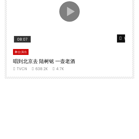
Watch Later
Watch L
08:07
舞台演出
文
唱到北京去 陆树铭 一壶老酒
TVCN
638.2K
4.7K