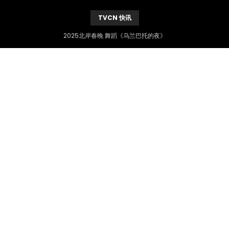
TVCN 快讯
2025北岸春晚 舞蹈《乌兰巴托的夜》