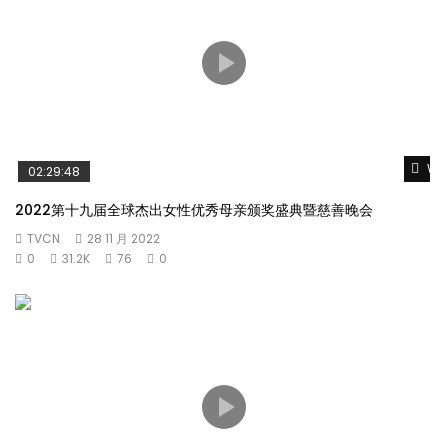
Wat
02:29:48
2022第十九届全球杰出女性优秀母亲颁奖盛典暨慈善晚会
TVCN
28 11 月 2022
0
31.2K
76
0