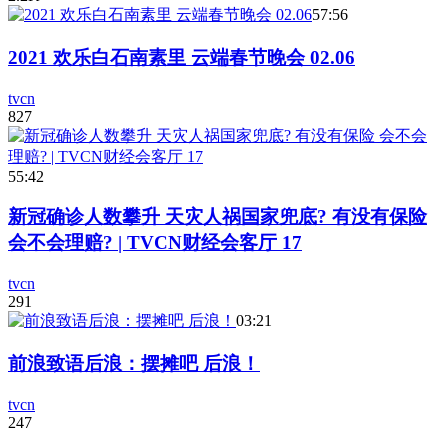
57:56
2021 欢乐白石南素里 云端春节晚会 02.06
tvcn
827
55:42
新冠确诊人数攀升 天灾人祸国家兜底? 有没有保险
会不会理赔? | TVCN财经会客厅 17
tvcn
291
03:21
前浪致语后浪：摆摊吧 后浪！
tvcn
247