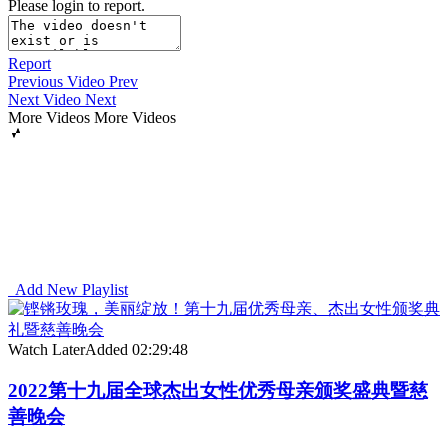
Please login to report.
Report
Previous Video
Prev
Next Video
Next
More Videos
More Videos
Add New Playlist
Watch Later
Added
02:29:48
2022第十九届全球杰出女性优秀母亲颁奖盛典暨慈
善晚会