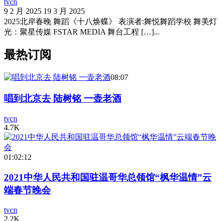
tvcn
9 2 月 2025
19 3 月 2025
2025北岸春晚 舞蹈《十八焕蝶》 表演者:舞悦舞蹈学校 舞美灯
光：聚星传媒 FSTAR MEDIA 舞台工程 […]...
最热订阅
08:07
唱到北京去 陆树铭 一壶老酒
tvcn
4.7K
01:02:12
2021中华人民共和国驻温哥华总领馆“枫华温情”云
端春节晚会
tvcn
2.2K