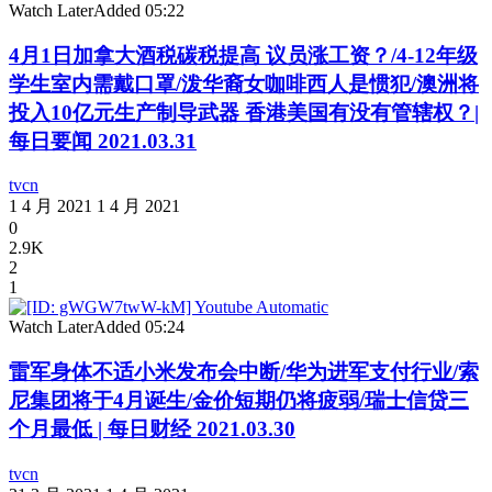
Watch Later
Added
05:22
4月1日加拿大酒税碳税提高 议员涨工资？/4-12年级
学生室内需戴口罩/泼华裔女咖啡西人是惯犯/澳洲将
投入10亿元生产制导武器 香港美国有没有管辖权？|
每日要闻 2021.03.31
tvcn
1 4 月 2021
1 4 月 2021
0
2.9K
2
1
Watch Later
Added
05:24
雷军身体不适小米发布会中断/华为进军支付行业/索
尼集团将于4月诞生/金价短期仍将疲弱/瑞士信贷三
个月最低 | 每日财经 2021.03.30
tvcn