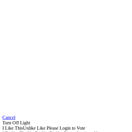
Cancel
Turn Off Light
I Like This
Unlike
Like
Please Login to Vote