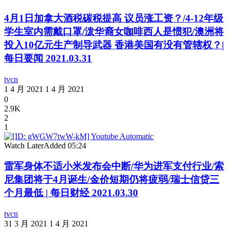
4月1日加拿大酒税碳税提高 议员涨工资？/4-12年级
学生室内需戴口罩/泼华裔女咖啡西人是惯犯/澳洲将
投入10亿元生产制导武器 香港美国有没有管辖权？|
每日要闻 2021.03.31
tvcn
1 4 月 2021
1 4 月 2021
0
2.9K
2
1
Watch Later
Added
05:24
雷军身体不适小米发布会中断/华为进军支付行业/索
尼集团将于4月诞生/金价短期仍将疲弱/瑞士信贷三
个月最低 | 每日财经 2021.03.30
tvcn
31 3 月 2021
1 4 月 2021