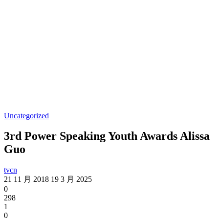
Uncategorized
3rd Power Speaking Youth Awards Alissa
Guo
tvcn
21 11 月 2018
19 3 月 2025
0
298
1
0