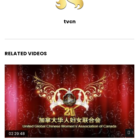
tvcn
RELATED VIDEOS
Wat
02:29:48