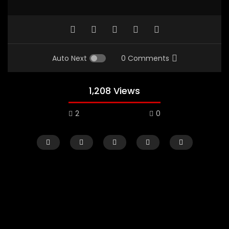
Auto Next
0 Comments
1,208 Views
2
0
Watch Later
02:29:48
01:23:20