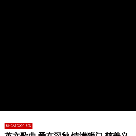
2022第十九届全球杰出女性优秀母亲颁
【情系江苏】加拿大东西
奖盛典暨慈善晚会
化国际春节暨第四届加拿
总会春晚
TVCN
28 11 月 2022
TVCN
30 1 月 2022
0
31.2K
76
0
0
14.4K
142
UNCATEGORIZED