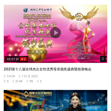
Wat
02:07:31
4
2021第十八届全球杰出女性优秀母亲颁奖盛典暨慈善晚会
TVCN
7 12 月 2021
0
21.4K
115
2