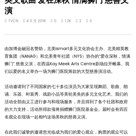
英文歌曲 爱在深秋 情满狮门 慈善义
演
TVCN
4 11 月 2018
0
1.2K
2
0
由加博金融冠名赞助，北美Ismart多元文化协会主办、北美精英教
育集团（NANAG）和北美青年社团（NYS）协办的“爱在深秋，情满
狮门” 慈善义演，在西温Kay Meek Arts Centre剧场拉开帷幕。我
们以爱的名义举办一场为狮门医院筹款的大型慈善演活动。
活动邀请到了不同国家的七十多位演员为大家呈现舞蹈、歌曲、朗
诵、乐器、时装秀、戏剧小品等美轮美奂的多元文化艺术。我们的
活动全部由义工进行参与和现场服务，并且得到了各个社团和政府
的大力支持，活动所得款项将捐赠狮门医院基金会。届时会有四百
名观众在现场一起相约这场美秋的慈善义演。
在此我们诚挚的邀请您光临成为我们的爱心观众，购票的观众可以