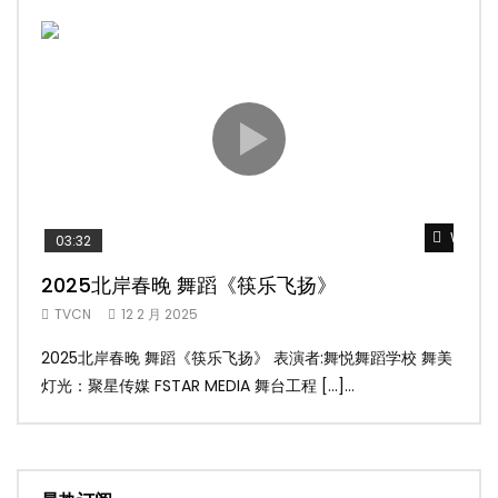
Watch 
03:32
02
2025北岸春晚 舞蹈《筷乐飞扬》
20
TVCN
12 2 月 2025
TV
2025北岸春晚 舞蹈《筷乐飞扬》 表演者:舞悦舞蹈学校 舞美
20
灯光：聚星传媒 FSTAR MEDIA 舞台工程 […]...
美灯光