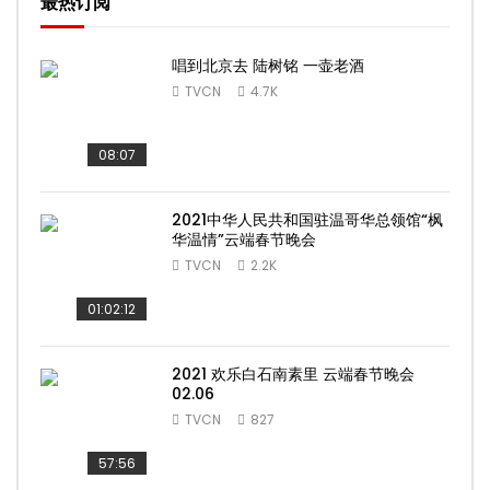
最热订阅
唱到北京去 陆树铭 一壶老酒
TVCN
4.7K
08:07
2021中华人民共和国驻温哥华总领馆“枫
华温情”云端春节晚会
TVCN
2.2K
01:02:12
2021 欢乐白石南素里 云端春节晚会
02.06
TVCN
827
57:56