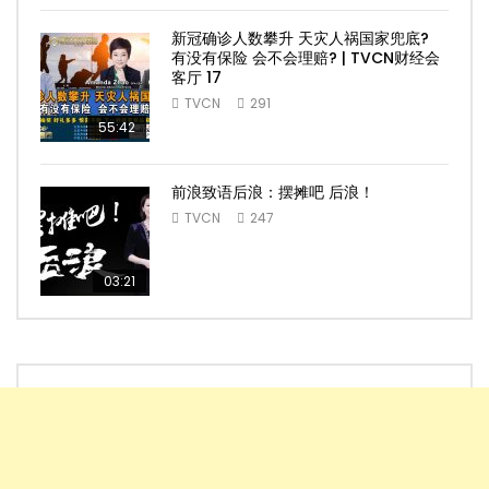
新冠确诊人数攀升 天灾人祸国家兜底?
有没有保险 会不会理赔? | TVCN财经会
客厅 17
TVCN
291
55:42
前浪致语后浪：摆摊吧 后浪！
TVCN
247
03:21