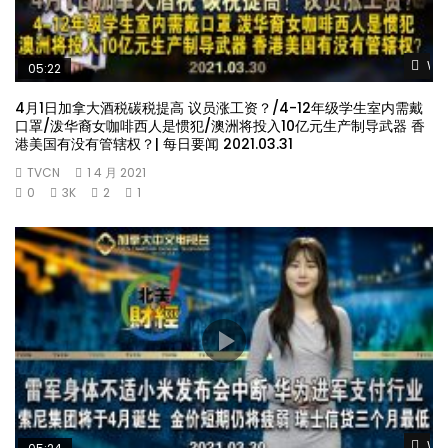
Wat
05:22
4月1日加拿大酒税碳税提高 议员涨工资？/4-12年级学生室内需戴
口罩/泼华裔女咖啡西人是惯犯/澳洲将投入10亿元生产制导武器 香
港美国有没有管辖权？| 每日要闻 2021.03.31
TVCN
1 4 月 2021
0
3K
2
1
Wat