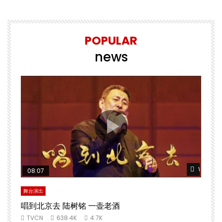
POPULAR
news
Watch L
08:07
舞台演出
唱到北京去 陆树铭 一壶老酒
TVCN
638.4K
4.7K