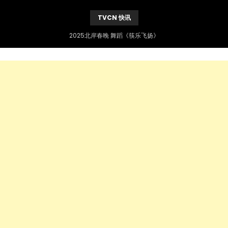
TVCN 快讯
2025北岸春晚 舞蹈《筷乐飞扬》