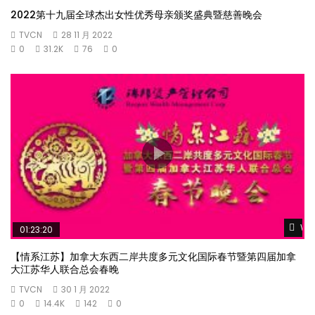
2022第十九届全球杰出女性优秀母亲颁奖盛典暨慈善晚会
TVCN
28 11 月 2022
0
31.2K
76
0
Wat
01:23:20
【情系江苏】加拿大东西二岸共度多元文化国际春节暨第四届加拿
大江苏华人联合总会春晚
TVCN
30 1 月 2022
0
14.4K
142
0