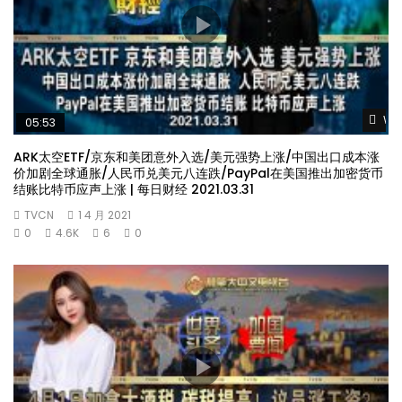
Wat
05:53
ARK太空ETF/京东和美团意外入选/美元强势上涨/中国出口成本涨
价加剧全球通胀/人民币兑美元八连跌/PayPal在美国推出加密货币
结账比特币应声上涨 | 每日财经 2021.03.31
TVCN
1 4 月 2021
0
4.6K
6
0