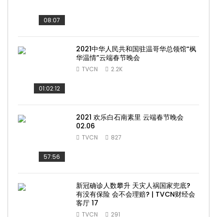
08:07
2021中华人民共和国驻温哥华总领馆“枫
华温情”云端春节晚会
TVCN
2.2K
01:02:12
2021 欢乐白石南素里 云端春节晚会
02.06
TVCN
827
57:56
新冠确诊人数攀升 天灾人祸国家兜底?
有没有保险 会不会理赔? | TVCN财经会
客厅 17
TVCN
291