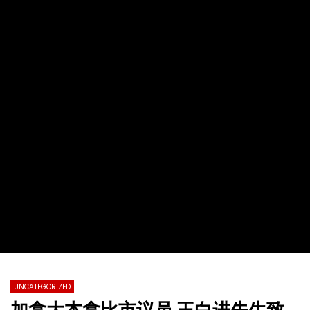
2022第十九届全球杰出女性优秀母亲颁
【情系江苏】加拿大东西
奖盛典暨慈善晚会
化国际春节暨第四届加拿
总会春晚
TVCN
28 11 月 2022
TVCN
30 1 月 2022
0
31.2K
76
0
0
14.4K
142
UNCATEGORIZED