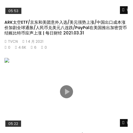
Wat
05:53
ARK太空ETF/京东和美团意外入选/美元强势上涨/中国出口成本涨
价加剧全球通胀/人民币兑美元八连跌/PayPal在美国推出加密货币
结账比特币应声上涨 | 每日财经 2021.03.31
TVCN
1 4 月 2021
0
4.6K
6
0
Wat
05:22