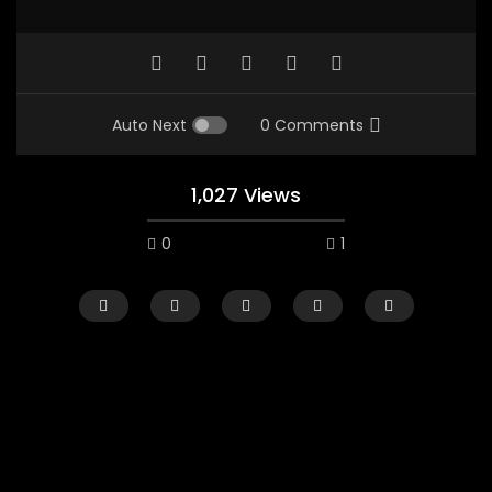
Auto Next
0 Comments
1,027 Views
0
1
Watch Later
02:29:48
01:23:20