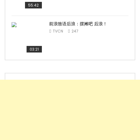
55:42
前浪致语后浪：摆摊吧 后浪！
TVCN
247
03:21