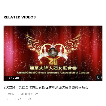
RELATED VIDEOS
Wat
02:29:48
2022第十九届全球杰出女性优秀母亲颁奖盛典暨慈善晚会
TVCN
28 11 月 2022
0
31.2K
76
0