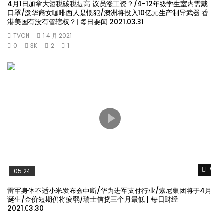
4月1日加拿大酒税碳税提高 议员涨工资？/4-12年级学生室内需戴
口罩/泼华裔女咖啡西人是惯犯/澳洲将投入10亿元生产制导武器 香
港美国有没有管辖权？| 每日要闻 2021.03.31
TVCN
1 4 月 2021
0
3K
2
1
Wat
05:24
雷军身体不适小米发布会中断/华为进军支付行业/索尼集团将于4月
诞生/金价短期仍将疲弱/瑞士信贷三个月最低 | 每日财经
2021.03.30