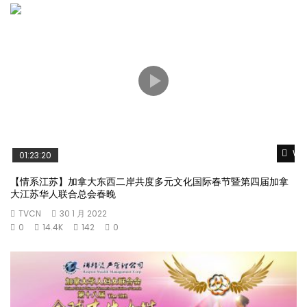
Wat
01:23:20
【情系江苏】加拿大东西二岸共度多元文化国际春节暨第四届加拿
大江苏华人联合总会春晚
TVCN
30 1 月 2022
0
14.4K
142
0