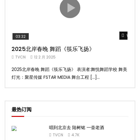
Watch 
03:32
02
2025北岸春晚 舞蹈《筷乐飞扬》
20
TVCN
12 2 月 2025
TV
2025北岸春晚 舞蹈《筷乐飞扬》 表演者:舞悦舞蹈学校 舞美
20
灯光：聚星传媒 FSTAR MEDIA 舞台工程 […]...
美灯光
最热订阅
唱到北京去 陆树铭 一壶老酒
TVCN
4.7K