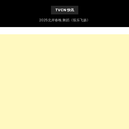
TVCN 快讯
2025北岸春晚 舞蹈《筷乐飞扬》