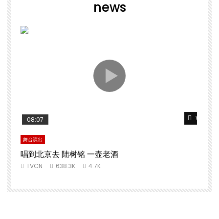
news
Watch L
08:07
舞台演出
唱到北京去 陆树铭 一壶老酒
TVCN
638.3K
4.7K