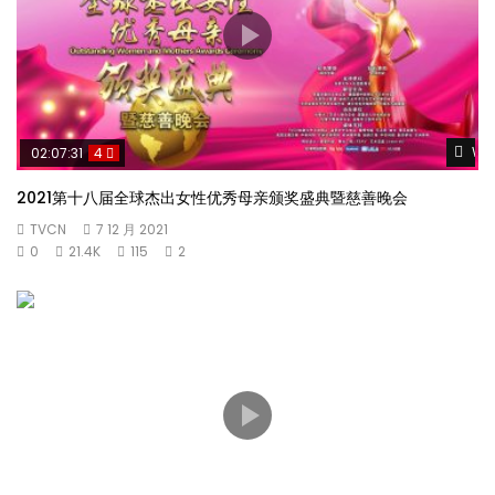
Wat
02:07:31
4
2021第十八届全球杰出女性优秀母亲颁奖盛典暨慈善晚会
TVCN
7 12 月 2021
0
21.4K
115
2