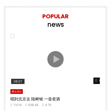
POPULAR
news
Watch Later
Watch L
08:07
舞台演出
文
唱到北京去 陆树铭 一壶老酒
TVCN
638.4K
4.7K