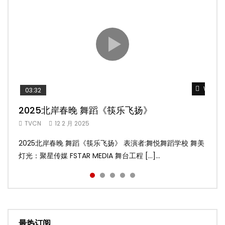
Watch 
Watch 
Watch 
Watch 
Watch 
03:32
02:58
04:19
05:13
03:45
2025北岸春晚 舞蹈《筷乐飞扬》
2025北岸春晚 舞蹈《乌兰巴托的夜》
2025北岸春晚 古典舞《雨后》
2025北岸春晚 傣族舞蹈《水的女儿》
2025北岸春晚 舞蹈《十八焕蝶》
TVCN
TVCN
TVCN
TVCN
TVCN
12 2 月 2025
12 2 月 2025
12 2 月 2025
12 2 月 2025
9 2 月 2025
2025北岸春晚 舞蹈《筷乐飞扬》 表演者:舞悦舞蹈学校 舞美
2025北岸春晚 舞蹈《乌兰巴托的夜》 表演者:飞扬舞蹈团 舞
2025北岸春晚 古典舞《雨后》 表演者:洪杰舞蹈学院 舞美灯
2025北岸春晚 傣族舞蹈《水的女儿》 表演者:洪杰舞蹈学院
2025北岸春晚 舞蹈《十八焕蝶》 表演者:舞悦舞蹈学校 舞美
灯光：聚星传媒 FSTAR MEDIA 舞台工程 […]...
美灯光：聚星传媒 FSTAR MEDIA 舞台工 […]...
光：聚星传媒 FSTAR MEDIA 舞台工程： […]...
舞美灯光：聚星传媒 FSTAR MEDIA 舞台 […]...
灯光：聚星传媒 FSTAR MEDIA 舞台工程 […]...
最热订阅