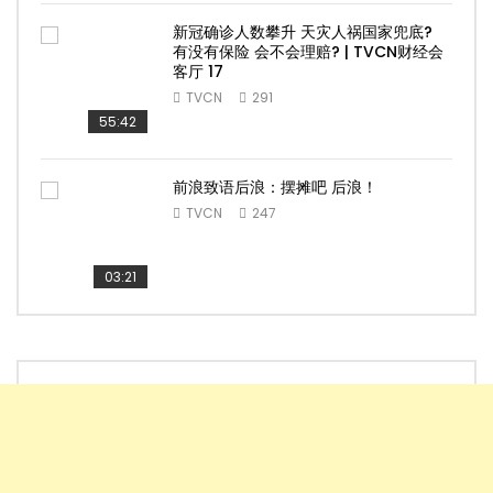
新冠确诊人数攀升 天灾人祸国家兜底?
有没有保险 会不会理赔? | TVCN财经会
客厅 17
TVCN
291
55:42
前浪致语后浪：摆摊吧 后浪！
TVCN
247
03:21