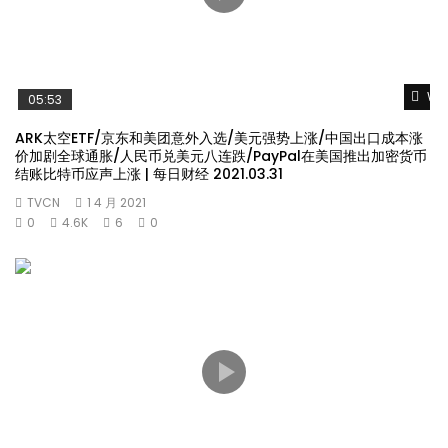
Wat
05:53
ARK太空ETF/京东和美团意外入选/美元强势上涨/中国出口成本涨
价加剧全球通胀/人民币兑美元八连跌/PayPal在美国推出加密货币
结账比特币应声上涨 | 每日财经 2021.03.31
TVCN
1 4 月 2021
0
4.6K
6
0