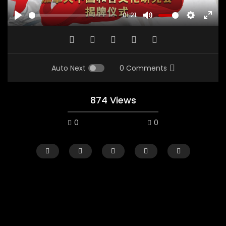
-01:21
PLAY
MUTE
SETTINGS
ENTE
FULL
Auto Next
0 Comments
874 Views
0
0