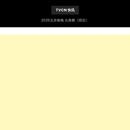
TVCN 快讯
2025北岸春晚 古典舞《雨后》