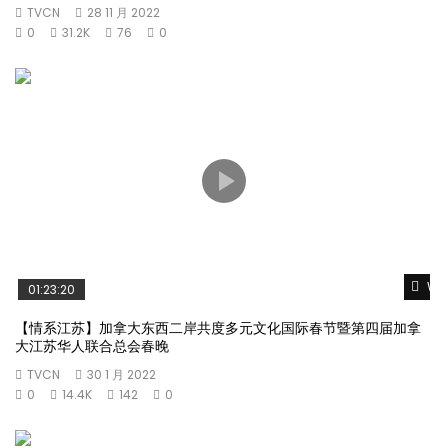
TVCN
28 11 月 2022
0
31.2K
76
0
Wat
01:23:20
【情系江苏】加拿大东西二岸共度多元文化国际春节暨第四届加拿
大江苏华人联合总会春晚
TVCN
30 1 月 2022
0
14.4K
142
0