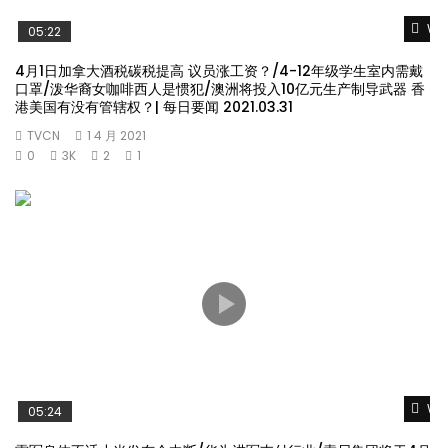
Wat
05:22
4月1日加拿大酒税碳税提高 议员涨工资？/4-12年级学生室内需戴
口罩/泼华裔女咖啡西人是惯犯/澳洲将投入10亿元生产制导武器 香
港美国有没有管辖权？| 每日要闻 2021.03.31
TVCN
1 4 月 2021
0
3K
2
1
Wat
05:24