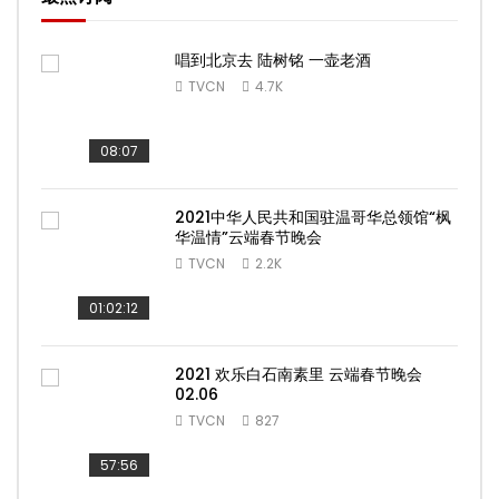
唱到北京去 陆树铭 一壶老酒
TVCN
4.7K
08:07
2021中华人民共和国驻温哥华总领馆“枫
华温情”云端春节晚会
TVCN
2.2K
01:02:12
2021 欢乐白石南素里 云端春节晚会
02.06
TVCN
827
57:56