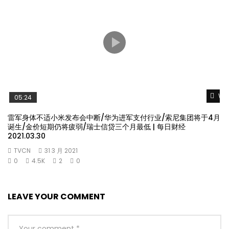
Wat
05:24
雷军身体不适小米发布会中断/华为进军支付行业/索尼集团将于4月
诞生/金价短期仍将疲弱/瑞士信贷三个月最低 | 每日财经
2021.03.30
TVCN
31 3 月 2021
0
4.5K
2
0
LEAVE YOUR COMMENT