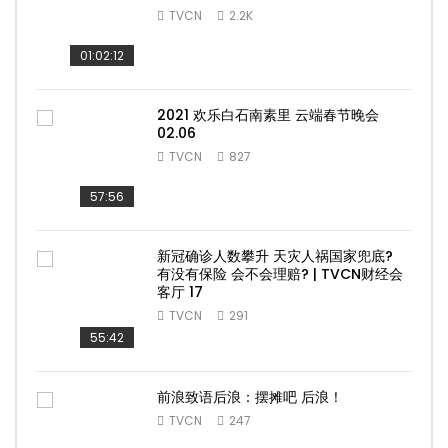
TVCN
2.2K
01:02:12
2021 欢乐白石南素里 云端春节晚会
02.06
TVCN
827
57:56
新冠确诊人数攀升 天灾人祸国家兜底?
有没有保险 会不会理赔? | TVCN财经会
客厅 17
TVCN
291
55:42
前浪致语后浪：摆摊吧 后浪！
TVCN
247