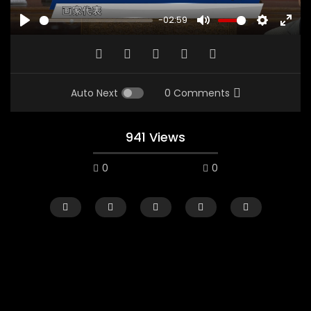
-02:59
PLAY
MUTE
SETTINGS
ENTE
FULL
Auto Next
0 Comments
941 Views
0
0