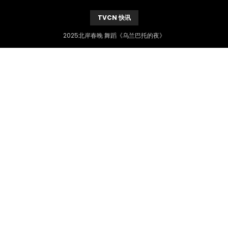
TVCN 快讯
2025北岸春晚 舞蹈《乌兰巴托的夜》