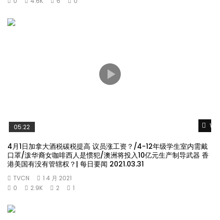
0
4.6K
6
0
Wat
05:22
4月1日加拿大酒税碳税提高 议员涨工资？/4-12年级学生室内需戴
口罩/泼华裔女咖啡西人是惯犯/澳洲将投入10亿元生产制导武器 香
港美国有没有管辖权？| 每日要闻 2021.03.31
TVCN
1 4 月 2021
0
2.9K
2
1