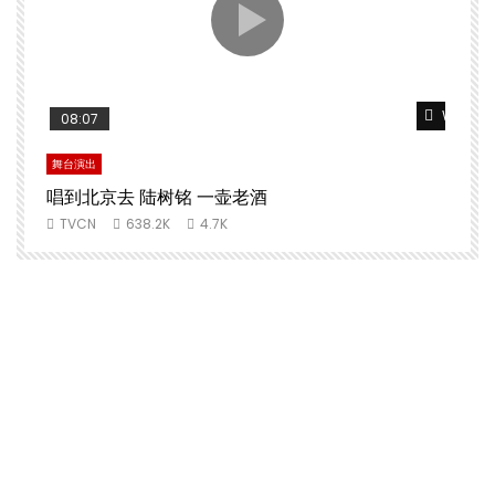
Watch Later
Watch L
08:07
舞台演出
文
唱到北京去 陆树铭 一壶老酒
TVCN
638.2K
4.7K