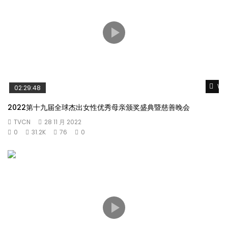
Wat
02:29:48
2022第十九届全球杰出女性优秀母亲颁奖盛典暨慈善晚会
TVCN
28 11 月 2022
0
31.2K
76
0