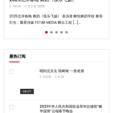
TVCN
TVCN
TVCN
TVCN
TVCN
12 2 月 2025
12 2 月 2025
12 2 月 2025
12 2 月 2025
9 2 月 2025
2025北岸春晚 舞蹈《筷乐飞扬》 表演者:舞悦舞蹈学校 舞美
2025北岸春晚 舞蹈《乌兰巴托的夜》 表演者:飞扬舞蹈团 舞
2025北岸春晚 古典舞《雨后》 表演者:洪杰舞蹈学院 舞美灯
2025北岸春晚 傣族舞蹈《水的女儿》 表演者:洪杰舞蹈学院
2025北岸春晚 舞蹈《十八焕蝶》 表演者:舞悦舞蹈学校 舞美
灯光：聚星传媒 FSTAR MEDIA 舞台工程 […]...
美灯光：聚星传媒 FSTAR MEDIA 舞台工 […]...
光：聚星传媒 FSTAR MEDIA 舞台工程： […]...
舞美灯光：聚星传媒 FSTAR MEDIA 舞台 […]...
灯光：聚星传媒 FSTAR MEDIA 舞台工程 […]...
最热订阅
唱到北京去 陆树铭 一壶老酒
TVCN
4.7K
08:07
2021中华人民共和国驻温哥华总领馆“枫
华温情”云端春节晚会