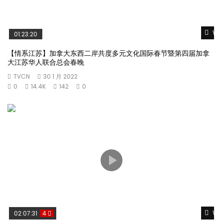
Wat
01:23:20
【情系江苏】加拿大东西二岸共度多元文化国际春节暨第四届加拿
大江苏华人联合总会春晚
TVCN
30 1 月 2022
0
14.4K
142
0
Wat
02:07:31
4