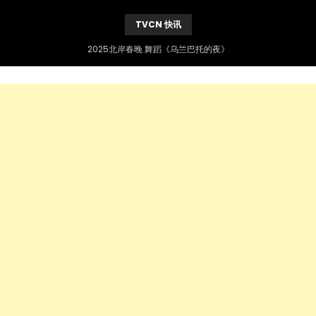
TVCN 快讯
2025北岸春晚 舞蹈《乌兰巴托的夜》