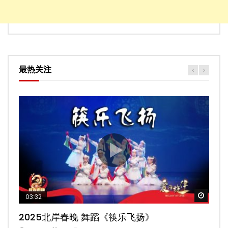
最热关注
Watch
Watch
Watch
Watch
Watch
03:32
02:58
04:19
05:13
03:45
2025北岸春晚 舞蹈《筷乐飞扬》
2025北岸春晚 舞蹈《乌兰巴托的夜》
2025北岸春晚 古典舞《雨后》
2025北岸春晚 傣族舞蹈《水的女儿》
2025北岸春晚 舞蹈《十八焕蝶》