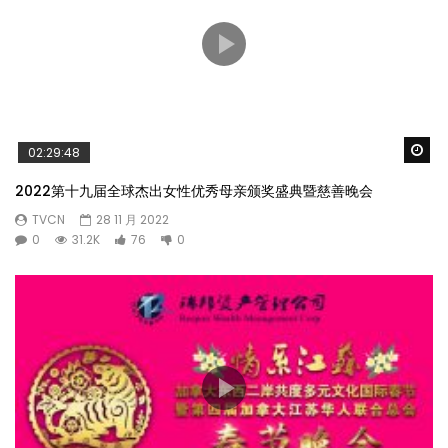
Wa
02:29:48
2022第十九届全球杰出女性优秀母亲颁奖盛典暨慈善晚会
TVCN
28 11 月 2022
0
31.2K
76
0