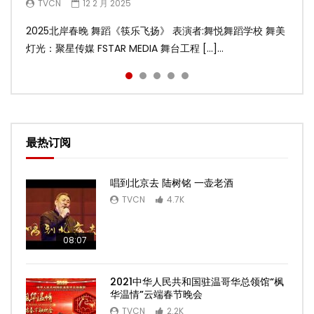
TVCN
TVCN
TVCN
TVCN
TVCN
12 2 月 2025
12 2 月 2025
12 2 月 2025
12 2 月 2025
9 2 月 2025
2025北岸春晚 舞蹈《筷乐飞扬》 表演者:舞悦舞蹈学校 舞美
2025北岸春晚 舞蹈《乌兰巴托的夜》 表演者:飞扬舞蹈团 舞
2025北岸春晚 古典舞《雨后》 表演者:洪杰舞蹈学院 舞美灯
2025北岸春晚 傣族舞蹈《水的女儿》 表演者:洪杰舞蹈学院
2025北岸春晚 舞蹈《十八焕蝶》 表演者:舞悦舞蹈学校 舞美
灯光：聚星传媒 FSTAR MEDIA 舞台工程 […]...
美灯光：聚星传媒 FSTAR MEDIA 舞台工 […]...
光：聚星传媒 FSTAR MEDIA 舞台工程： […]...
舞美灯光：聚星传媒 FSTAR MEDIA 舞台 […]...
灯光：聚星传媒 FSTAR MEDIA 舞台工程 […]...
最热订阅
唱到北京去 陆树铭 一壶老酒
TVCN
4.7K
08:07
2021中华人民共和国驻温哥华总领馆“枫
华温情”云端春节晚会
TVCN
2.2K