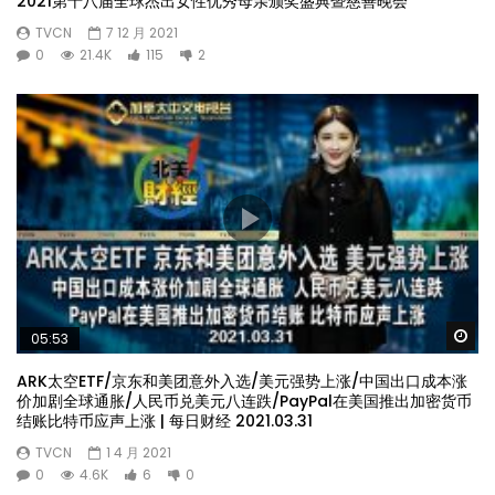
2021第十八届全球杰出女性优秀母亲颁奖盛典暨慈善晚会
TVCN
7 12 月 2021
0
21.4K
115
2
Wa
05:53
ARK太空ETF/京东和美团意外入选/美元强势上涨/中国出口成本涨
价加剧全球通胀/人民币兑美元八连跌/PayPal在美国推出加密货币
结账比特币应声上涨 | 每日财经 2021.03.31
TVCN
1 4 月 2021
0
4.6K
6
0