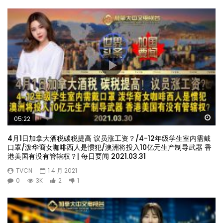
Wa
05:22
4月1日加拿大酒税碳税提高 议员涨工资？/4-12年级学生室内需戴
口罩/泼华裔女咖啡西人是惯犯/澳洲将投入10亿元生产制导武器 香
港美国有没有管辖权？| 每日要闻 2021.03.31
TVCN
1 4 月 2021
0
3K
2
1