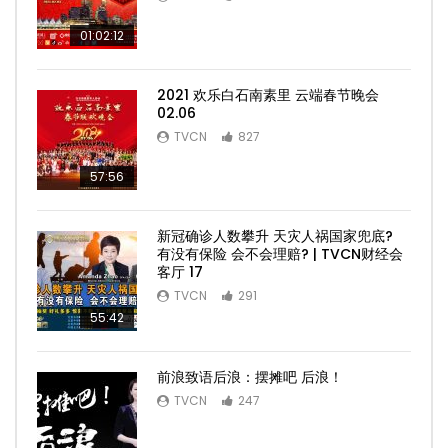
01:02:12
2021 欢乐白石南素里 云端春节晚会
02.06
TVCN
827
57:56
新冠确诊人数攀升 天灾人祸国家兜底?
有没有保险 会不会理赔? | TVCN财经会
客厅 17
TVCN
291
55:42
前浪致语后浪：摆摊吧 后浪！
TVCN
247