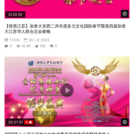
Wa
01:23:20
【情系江苏】加拿大东西二岸共度多元文化国际春节暨第四届加拿
大江苏华人联合总会春晚
TVCN
30 1 月 2022
0
14.4K
142
0
Wa
02:07:31
4