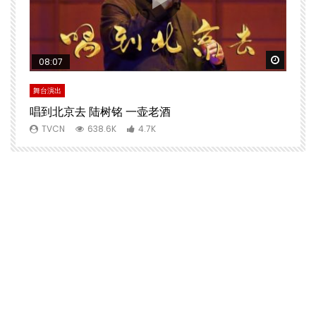
Watch Later
Watch 
08:07
舞台演出
文
唱到北京去 陆树铭 一壶老酒
TVCN
638.6K
4.7K