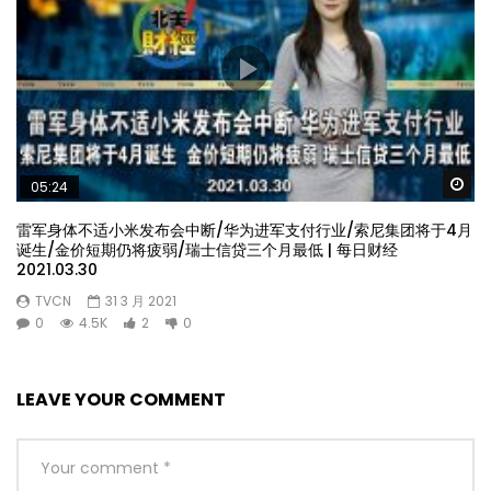
Wa
05:24
雷军身体不适小米发布会中断/华为进军支付行业/索尼集团将于4月
诞生/金价短期仍将疲弱/瑞士信贷三个月最低 | 每日财经
2021.03.30
TVCN
31 3 月 2021
0
4.5K
2
0
LEAVE YOUR COMMENT