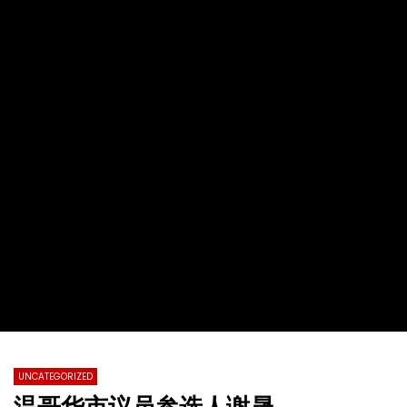
2022第十九届全球杰出女性优秀母亲颁
【情系江苏】加拿大东西
奖盛典暨慈善晚会
化国际春节暨第四届加拿
总会春晚
TVCN
28 11 月 2022
TVCN
30 1 月 2022
0
31.2K
76
0
0
14.4K
142
UNCATEGORIZED