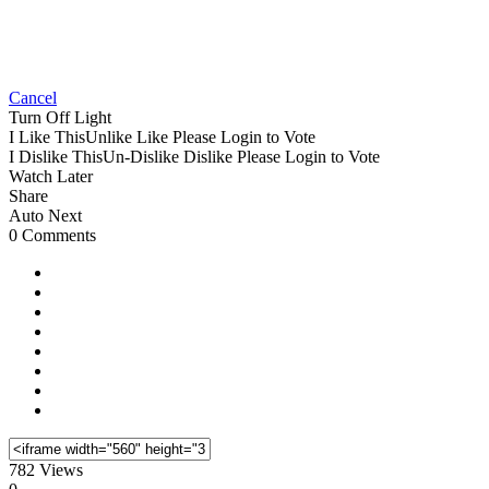
Cancel
Turn Off Light
I Like This
Unlike
Like
Please Login to Vote
I Dislike This
Un-Dislike
Dislike
Please Login to Vote
Watch Later
Share
Auto Next
0 Comments
782 Views