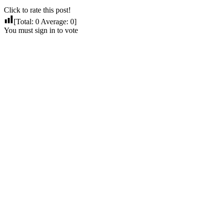
Click to rate this post!
[Total:
0
Average:
0
]
You must sign in to vote