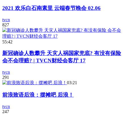
2021 欢乐白石南素里 云端春节晚会 02.06
tvcn
827
55:42
新冠确诊人数攀升 天灾人祸国家兜底? 有没有保险
会不会理赔? | TVCN财经会客厅 17
tvcn
291
03:21
前浪致语后浪：摆摊吧 后浪！
tvcn
247