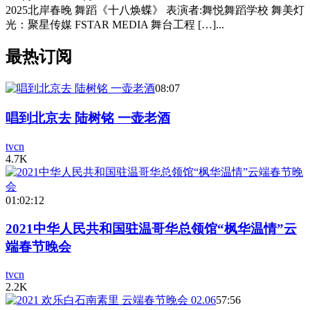
2025北岸春晚 舞蹈《十八焕蝶》 表演者:舞悦舞蹈学校 舞美灯
光：聚星传媒 FSTAR MEDIA 舞台工程 […]...
最热订阅
08:07
唱到北京去 陆树铭 一壶老酒
tvcn
4.7K
01:02:12
2021中华人民共和国驻温哥华总领馆“枫华温情”云
端春节晚会
tvcn
2.2K
57:56