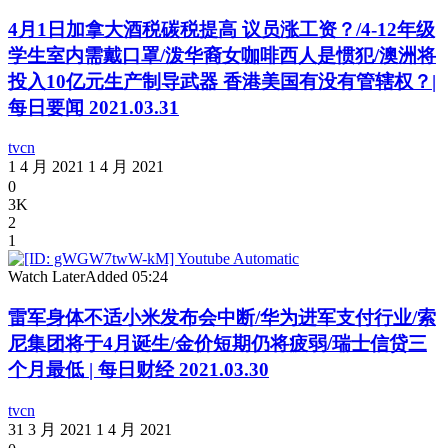
4月1日加拿大酒税碳税提高 议员涨工资？/4-12年级
学生室内需戴口罩/泼华裔女咖啡西人是惯犯/澳洲将
投入10亿元生产制导武器 香港美国有没有管辖权？|
每日要闻 2021.03.31
tvcn
1 4 月 2021
1 4 月 2021
0
3K
2
1
Watch Later
Added
05:24
雷军身体不适小米发布会中断/华为进军支付行业/索
尼集团将于4月诞生/金价短期仍将疲弱/瑞士信贷三
个月最低 | 每日财经 2021.03.30
tvcn
31 3 月 2021
1 4 月 2021