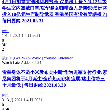
4月1日加拿大酒税碳税提高 议员涨工资？/4-12年级
学生室内需戴口罩/泼华裔女咖啡西人是惯犯/澳洲将
投入10亿元生产制导武器 香港美国有没有管辖权？|
每日要闻 2021.03.31
tvcn
1 4 月 2021
1 4 月 2021
0
3K
2
1
Watch Later
Added
05:24
雷军身体不适小米发布会中断/华为进军支付行业/索
尼集团将于4月诞生/金价短期仍将疲弱/瑞士信贷三
个月最低 | 每日财经 2021.03.30
tvcn
31 3 月 2021
1 4 月 2021
0
4.5K