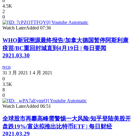
0
4.5K
2
0
Watch Later
Added
07:36
WHO新冠溯源最终报告/加拿大德国暂停阿斯利康
疫苗/BC重回封城直到4月19日 | 每日要闻
2021.03.30
tvcn
31 3 月 2021
1 4 月 2021
0
3.5K
8
0
Watch Later
Added
06:51
全球股市再攀高峰需警惕一大风险/知乎登陆美股开
盘跌19%/富达拟推出比特币ETF | 每日财经
2021.03.29