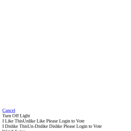
Cancel
Turn Off Light
I Like This
Unlike
Like
Please Login to Vote
I Dislike This
Un-Dislike
Dislike
Please Login to Vote