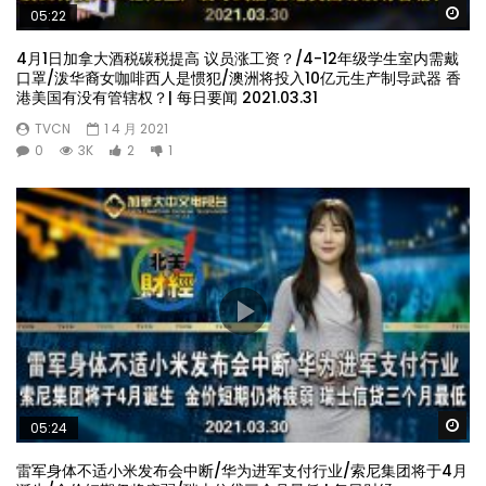
Wa
05:22
4月1日加拿大酒税碳税提高 议员涨工资？/4-12年级学生室内需戴
口罩/泼华裔女咖啡西人是惯犯/澳洲将投入10亿元生产制导武器 香
港美国有没有管辖权？| 每日要闻 2021.03.31
TVCN
1 4 月 2021
0
3K
2
1
Wa
05:24
雷军身体不适小米发布会中断/华为进军支付行业/索尼集团将于4月