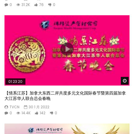
0
31.2K
76
0
Wa
01:23:20
【情系江苏】加拿大东西二岸共度多元文化国际春节暨第四届加拿
大江苏华人联合总会春晚
TVCN
30 1 月 2022
0
14.4K
142
0