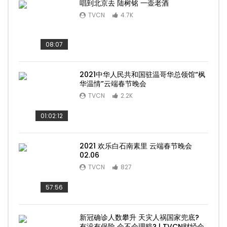
唱到北京去 陆树铭 一壶老酒
TVCN
4.7K
08:07
2021中华人民共和国驻温哥华总领馆“枫
华温情”云端春节晚会
TVCN
2.2K
01:02:12
2021 欢乐白石南素里 云端春节晚会
02.06
TVCN
827
57:56
新冠确诊人数攀升 天灾人祸国家兜底?
有没有保险 会不会理赔? | TVCN财经会