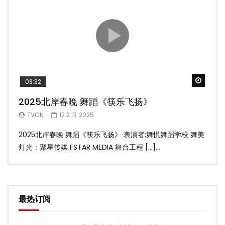
Watch
03:32
02
2025北岸春晚 舞蹈《筷乐飞扬》
20
TVCN
12 2 月 2025
T
2025北岸春晚 舞蹈《筷乐飞扬》 表演者:舞悦舞蹈学校 舞美
20
灯光：聚星传媒 FSTAR MEDIA 舞台工程 […]...
美灯光
最热订阅