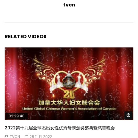
tvcn
RELATED VIDEOS
Wa
02:29:48
2022第十九届全球杰出女性优秀母亲颁奖盛典暨慈善晚会
TVCN
28 11 月 2022