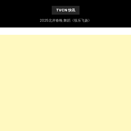
TVCN 快讯
2025北岸春晚 舞蹈《筷乐飞扬》