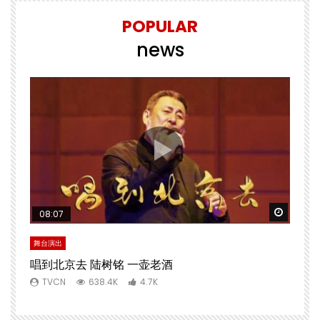
POPULAR
news
Watch 
08:07
舞台演出
唱到北京去 陆树铭 一壶老酒
TVCN
638.4K
4.7K