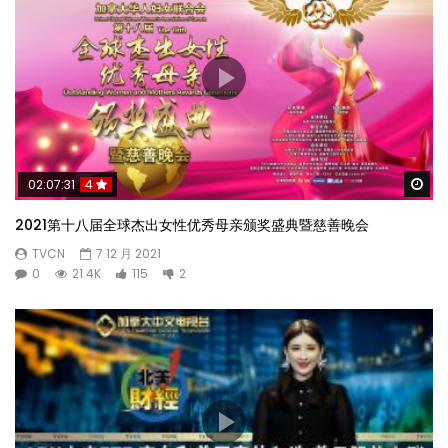
Wa
02:07:31
4
2021第十八届全球杰出女性优秀母亲颁奖盛典暨慈善晚会
TVCN
7 12 月 2021
0
21.4K
115
2