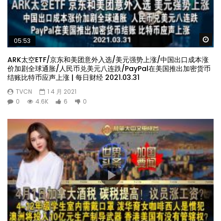
Wa
05:53
ARK太空ETF/京东和美团意外入选/美元强势上涨/中国出口成本涨
价加剧全球通胀/人民币兑美元八连跌/PayPal在美国推出加密货币
结账比特币应声上涨 | 每日财经 2021.03.31
TVCN
1 4 月 2021
0
4.6K
6
0