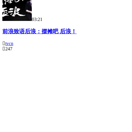
03:21
前浪致语后浪：摆摊吧 后浪！
tvcn
247