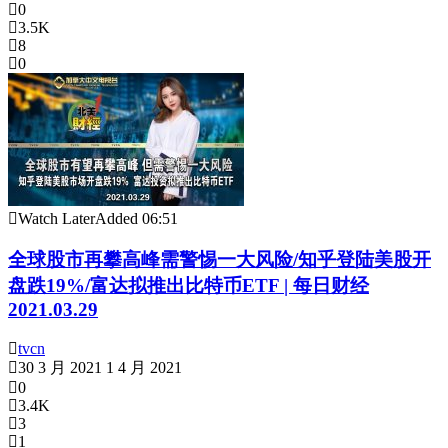
0
3.5K
8
0
Watch Later
Added
06:51
全球股市再攀高峰需警惕一大风险/知乎登陆美股开
盘跌19%/富达拟推出比特币ETF | 每日财经
2021.03.29
tvcn
30 3 月 2021
1 4 月 2021
0
3.4K
3
1