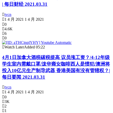
| 每日财经 2021.03.31
tvcn
1 4 月 2021
1 4 月 2021
0
4.6K
6
0
Watch Later
Added
05:22
4月1日加拿大酒税碳税提高 议员涨工资？/4-12年级
学生室内需戴口罩/泼华裔女咖啡西人是惯犯/澳洲将
投入10亿元生产制导武器 香港美国有没有管辖权？|
每日要闻 2021.03.31
tvcn
1 4 月 2021
1 4 月 2021
0
3K
2
1