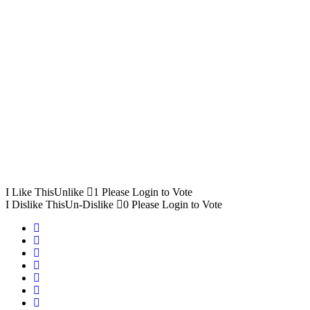
I Like This
Unlike
1
Please Login to Vote
I Dislike This
Un-Dislike
0
Please Login to Vote