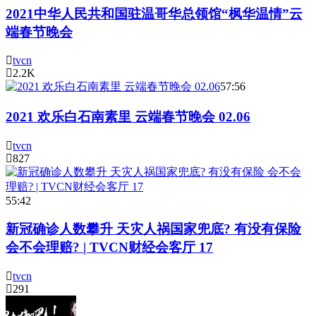
2021中华人民共和国驻温哥华总领馆“枫华温情”云
端春节晚会
tvcn
2.2K
57:56
2021 欢乐白石南素里 云端春节晚会 02.06
tvcn
827
55:42
新冠确诊人数攀升 天灾人祸国家兜底? 有没有保险
会不会理赔? | TVCN财经会客厅 17
tvcn
291