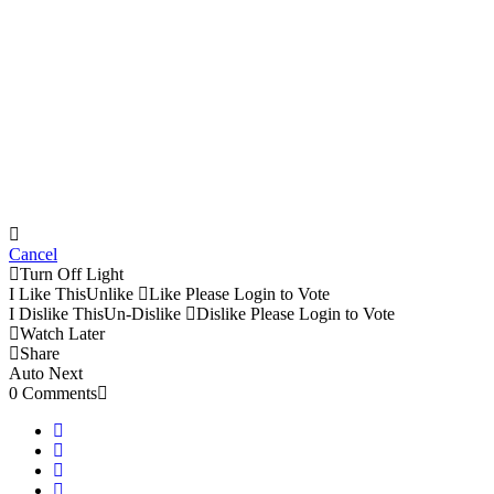
Cancel
Turn Off Light
I Like This
Unlike
Like
Please Login to Vote
I Dislike This
Un-Dislike
Dislike
Please Login to Vote
Watch Later
Share
Auto Next
0 Comments