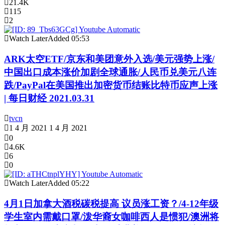
21.4K
115
2
Watch Later
Added
05:53
ARK太空ETF/京东和美团意外入选/美元强势上涨/
中国出口成本涨价加剧全球通胀/人民币兑美元八连
跌/PayPal在美国推出加密货币结账比特币应声上涨
| 每日财经 2021.03.31
tvcn
1 4 月 2021
1 4 月 2021
0
4.6K
6
0
Watch Later
Added
05:22
4月1日加拿大酒税碳税提高 议员涨工资？/4-12年级
学生室内需戴口罩/泼华裔女咖啡西人是惯犯/澳洲将