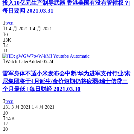
投入10亿元生产制导武器 香港美国有没有管辖权？|
每日要闻 2021.03.31
tvcn
1 4 月 2021
1 4 月 2021
0
3K
2
1
Watch Later
Added
05:24
雷军身体不适小米发布会中断/华为进军支付行业/索
尼集团将于4月诞生/金价短期仍将疲弱/瑞士信贷三
个月最低 | 每日财经 2021.03.30
tvcn
31 3 月 2021
1 4 月 2021
0
4.5K
2
0