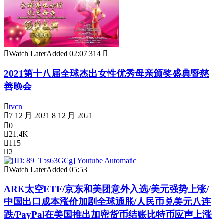
Watch Later
Added
02:07:31
4
2021第十八届全球杰出女性优秀母亲颁奖盛典暨慈
善晚会
tvcn
7 12 月 2021
8 12 月 2021
0
21.4K
115
2
Watch Later
Added
05:53
ARK太空ETF/京东和美团意外入选/美元强势上涨/
中国出口成本涨价加剧全球通胀/人民币兑美元八连
跌/PayPal在美国推出加密货币结账比特币应声上涨