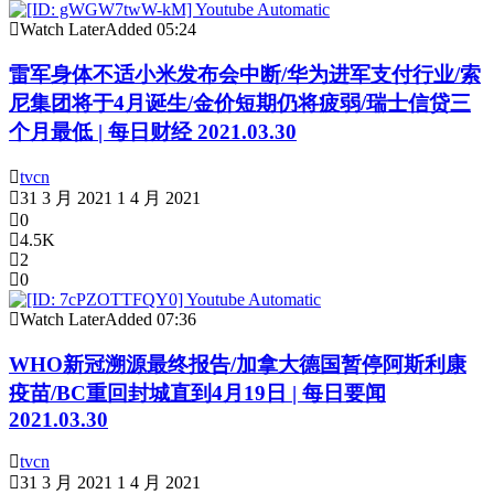
Watch Later
Added
05:24
雷军身体不适小米发布会中断/华为进军支付行业/索
尼集团将于4月诞生/金价短期仍将疲弱/瑞士信贷三
个月最低 | 每日财经 2021.03.30
tvcn
31 3 月 2021
1 4 月 2021
0
4.5K
2
0
Watch Later
Added
07:36
WHO新冠溯源最终报告/加拿大德国暂停阿斯利康
疫苗/BC重回封城直到4月19日 | 每日要闻
2021.03.30
tvcn
31 3 月 2021
1 4 月 2021