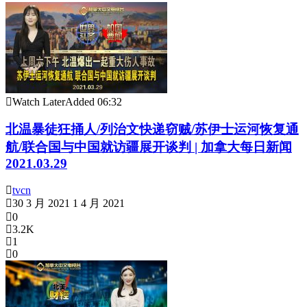
Watch Later
Added
06:32
北温暴徒狂捅人/列治文快递窃贼/苏伊士运河恢复通
航/联合国与中国就访疆展开谈判 | 加拿大每日新闻
2021.03.29
tvcn
30 3 月 2021
1 4 月 2021
0
3.2K
1
0