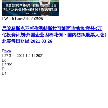
Watch Later
Added
05:28
尽管马斯克不断作秀特斯拉可能面临抛售/拜登3万
亿投资计划/外国企业因棉花倒下国内纺织股票大涨 |
北美每日财经 2021 03 26
tvcn
27 3 月 2021
1 4 月 2021
0
2.3K
5
4