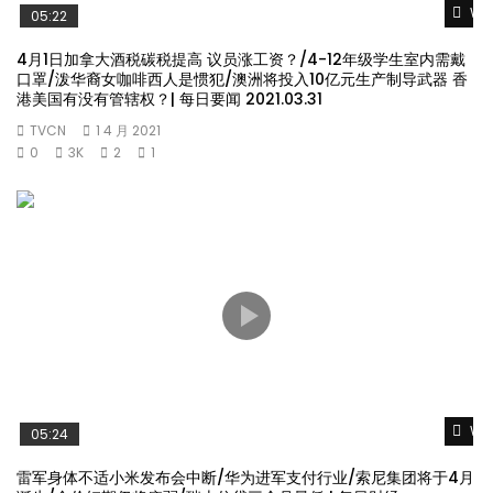
Wat
05:22
4月1日加拿大酒税碳税提高 议员涨工资？/4-12年级学生室内需戴
口罩/泼华裔女咖啡西人是惯犯/澳洲将投入10亿元生产制导武器 香
港美国有没有管辖权？| 每日要闻 2021.03.31
TVCN
1 4 月 2021
0
3K
2
1
Wat
05:24
雷军身体不适小米发布会中断/华为进军支付行业/索尼集团将于4月