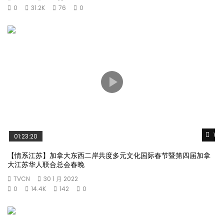
0
31.2K
76
0
Wat
01:23:20
【情系江苏】加拿大东西二岸共度多元文化国际春节暨第四届加拿
大江苏华人联合总会春晚
TVCN
30 1 月 2022
0
14.4K
142
0