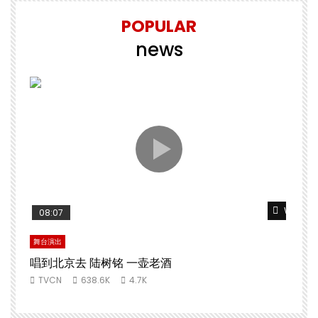
POPULAR
news
Watch L
08:07
舞台演出
唱到北京去 陆树铭 一壶老酒
TVCN
638.6K
4.7K