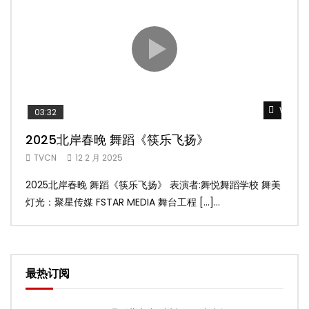
Watch 
03:32
02
2025北岸春晚 舞蹈《筷乐飞扬》
20
TVCN
12 2 月 2025
TV
2025北岸春晚 舞蹈《筷乐飞扬》 表演者:舞悦舞蹈学校 舞美
20
灯光：聚星传媒 FSTAR MEDIA 舞台工程 […]...
美灯光
最热订阅