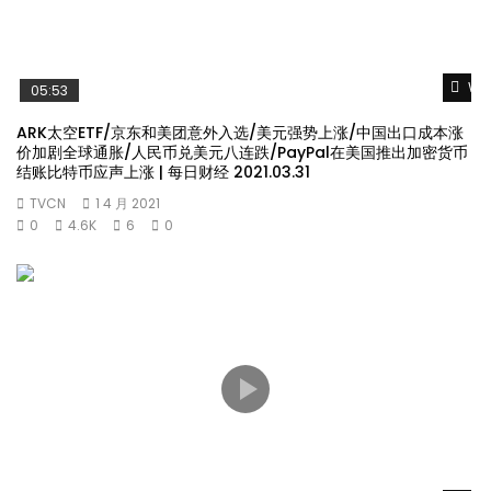
Wat
05:53
ARK太空ETF/京东和美团意外入选/美元强势上涨/中国出口成本涨
价加剧全球通胀/人民币兑美元八连跌/PayPal在美国推出加密货币
结账比特币应声上涨 | 每日财经 2021.03.31
TVCN
1 4 月 2021
0
4.6K
6
0