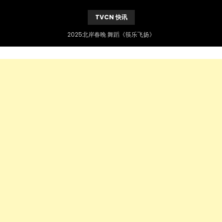
TVCN 快讯
2025北岸春晚 舞蹈《筷乐飞扬》