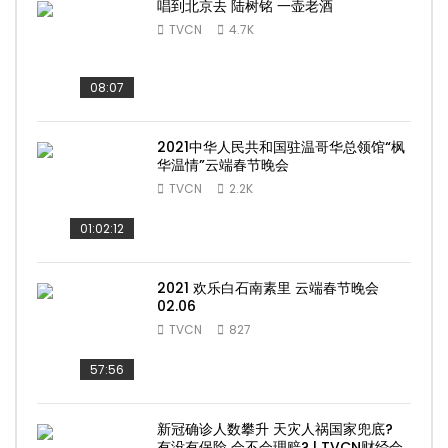
唱到北京去 陆树铭 一壶老酒
TVCN
4.7K
08:07
2021中华人民共和国驻温哥华总领馆“枫
华温情”云端春节晚会
TVCN
2.2K
01:02:12
2021 欢乐白石南素里 云端春节晚会
02.06
TVCN
827
57:56
新冠确诊人数攀升 天灾人祸国家兜底?
有没有保险 会不会理赔? | TVCN财经会