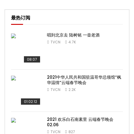
最热订阅
唱到北京去 陆树铭 一壶老酒
TVCN
4.7K
08:07
2021中华人民共和国驻温哥华总领馆“枫
华温情”云端春节晚会
TVCN
2.2K
01:02:12
2021 欢乐白石南素里 云端春节晚会
02.06
TVCN
827