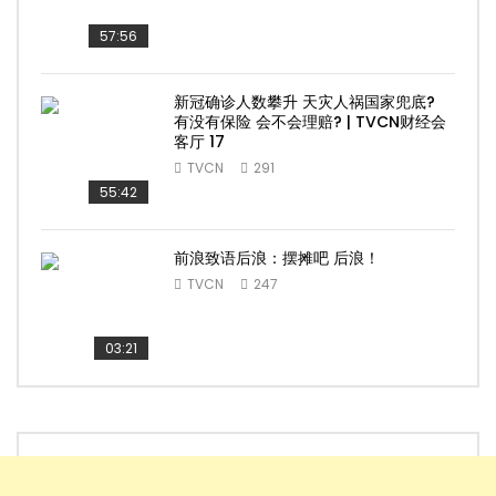
57:56
新冠确诊人数攀升 天灾人祸国家兜底?
有没有保险 会不会理赔? | TVCN财经会
客厅 17
TVCN
291
55:42
前浪致语后浪：摆摊吧 后浪！
TVCN
247
03:21