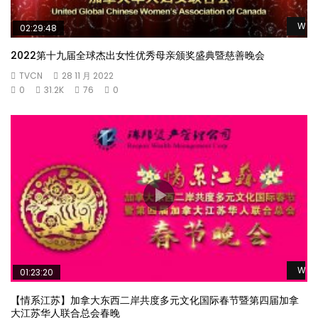
Watc
02:29:48
2022第十九届全球杰出女性优秀母亲颁奖盛典暨慈善晚会
TVCN
28 11 月 2022
0
31.2K
76
0
Watc
01:23:20
【情系江苏】加拿大东西二岸共度多元文化国际春节暨第四届加拿
大江苏华人联合总会春晚