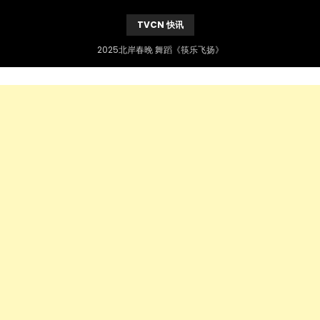
TVCN 快讯
2025北岸春晚 舞蹈《筷乐飞扬》