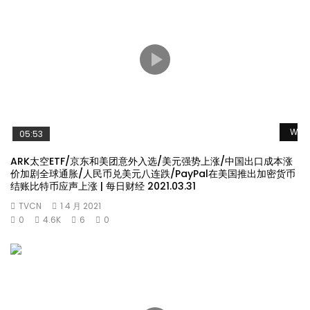
Watc
05:53
ARK太空ETF/京东和美团意外入选/美元强势上涨/中国出口成本涨
价加剧全球通胀/人民币兑美元八连跌/PayPal在美国推出加密货币
结账比特币应声上涨 | 每日财经 2021.03.31
TVCN
1 4 月 2021
0
4.6K
6
0