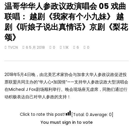
温哥华华人参政议政演唱会 05 戏曲
联唱： 越剧《我家有个小九妹》 越
剧《听娘子说出真情话》京剧《梨花
颂》
TVCN
6 5 月 2018
0
1.1K
6
0
2018年5月4日晚，由北美艺术家协会与加拿大华人参政议政促进投
票联盟共同主办的“华人心•加国情”——支持华人参政议政大型演唱会
在Micheal J Fox剧场顺利举行。晚会现场座无虚席，同胞们通过行
动积极表达自己对华人参政的支持！
Click to rate this post!
[Total:
0
Average:
0
]
You must sign in to vote