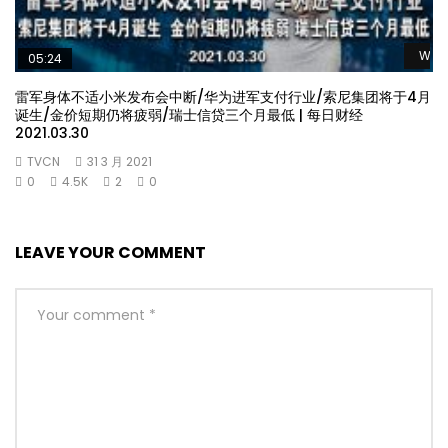
Watc
05:24
雷军身体不适小米发布会中断/华为进军支付行业/索尼集团将于4月
诞生/金价短期仍将疲弱/瑞士信贷三个月最低 | 每日财经
2021.03.30
TVCN
31 3 月 2021
0
4.5K
2
0
LEAVE YOUR COMMENT