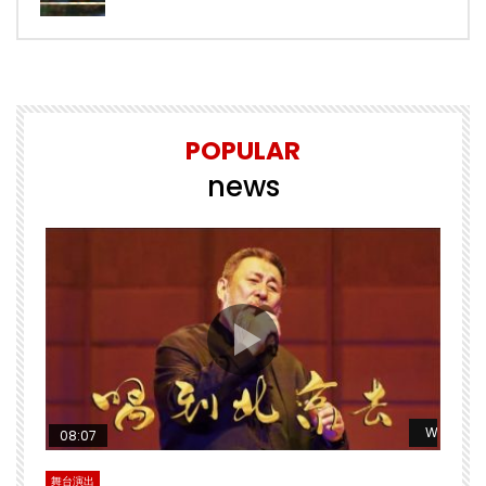
POPULAR
news
Watch La
08:07
舞台演出