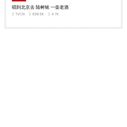
唱到北京去 陆树铭 一壶老酒
TVCN
638.5K
4.7K