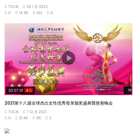
TVCN
30 1 月 2022
0
14.4K
142
0
Watc
02:07:31
4
2021第十八届全球杰出女性优秀母亲颁奖盛典暨慈善晚会
TVCN
7 12 月 2021
0
21.4K
115
2