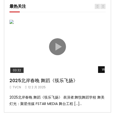
最热关注
Watch L
03:32
02
2025北岸春晚 舞蹈《筷乐飞扬》
20
TVCN
12 2 月 2025
TV
2025北岸春晚 舞蹈《筷乐飞扬》 表演者:舞悦舞蹈学校 舞美
20
灯光：聚星传媒 FSTAR MEDIA 舞台工程 […]...
美灯光