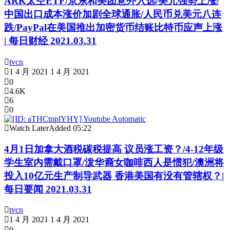
ARK太空ETF/京东和美团意外入选/美元强势上涨/
中国出口成本涨价加剧全球通胀/人民币兑美元八连
跌/PayPal在美国推出加密货币结账比特币应声上涨
| 每日财经 2021.03.31
tvcn
1 4 月 2021
1 4 月 2021
0
4.6K
6
0
Watch Later
Added
05:22
4月1日加拿大酒税碳税提高 议员涨工资？/4-12年级
学生室内需戴口罩/泼华裔女咖啡西人是惯犯/澳洲将
投入10亿元生产制导武器 香港美国有没有管辖权？|
每日要闻 2021.03.31
tvcn
1 4 月 2021
1 4 月 2021
0