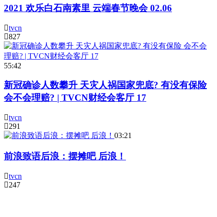
2021 欢乐白石南素里 云端春节晚会 02.06
tvcn
827
55:42
新冠确诊人数攀升 天灾人祸国家兜底? 有没有保险
会不会理赔? | TVCN财经会客厅 17
tvcn
291
03:21
前浪致语后浪：摆摊吧 后浪！
tvcn
247