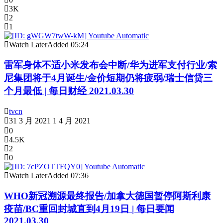
3K
2
1
Watch Later
Added
05:24
雷军身体不适小米发布会中断/华为进军支付行业/索
尼集团将于4月诞生/金价短期仍将疲弱/瑞士信贷三
个月最低 | 每日财经 2021.03.30
tvcn
31 3 月 2021
1 4 月 2021
0
4.5K
2
0
Watch Later
Added
07:36
WHO新冠溯源最终报告/加拿大德国暂停阿斯利康
疫苗/BC重回封城直到4月19日 | 每日要闻
2021.03.30