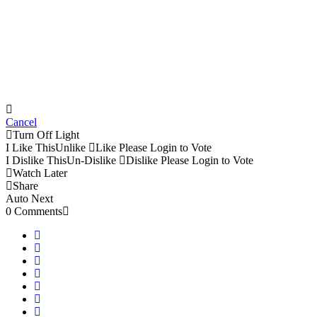
Cancel
Turn Off Light
I Like This
Unlike
Like
Please Login to Vote
I Dislike This
Un-Dislike
Dislike
Please Login to Vote
Watch Later
Share
Auto Next
0 Comments