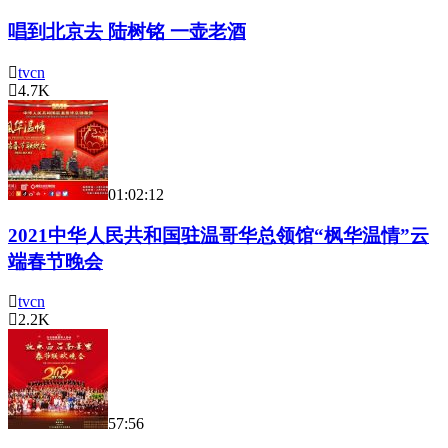
唱到北京去 陆树铭 一壶老酒
tvcn
4.7K
01:02:12
2021中华人民共和国驻温哥华总领馆“枫华温情”云
端春节晚会
tvcn
2.2K
57:56