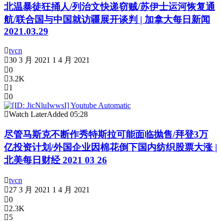
北温暴徒狂捅人/列治文快递窃贼/苏伊士运河恢复通
航/联合国与中国就访疆展开谈判 | 加拿大每日新闻
2021.03.29
tvcn
30 3 月 2021
1 4 月 2021
0
3.2K
1
0
Watch Later
Added
05:28
尽管马斯克不断作秀特斯拉可能面临抛售/拜登3万
亿投资计划/外国企业因棉花倒下国内纺织股票大涨 |
北美每日财经 2021 03 26
tvcn
27 3 月 2021
1 4 月 2021
0
2.3K
5