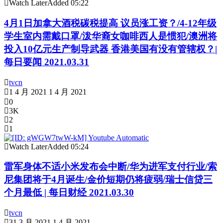
Watch Later
Added
05:22
4月1日加拿大酒税碳税提高 议员涨工资？/4-12年级
学生室内需戴口罩/泼华裔女咖啡西人是惯犯/澳洲将
投入10亿元生产制导武器 香港美国有没有管辖权？|
每日要闻 2021.03.31
tvcn
1 4 月 2021
1 4 月 2021
0
3K
2
1
Watch Later
Added
05:24
雷军身体不适小米发布会中断/华为进军支付行业/索
尼集团将于4月诞生/金价短期仍将疲弱/瑞士信贷三
个月最低 | 每日财经 2021.03.30
tvcn
31 3 月 2021
1 4 月 2021