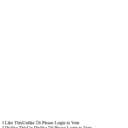
I Like This
Unlike
6
Please Login to Vote
I Dislike This
Un-Dislike
0
Please Login to Vote