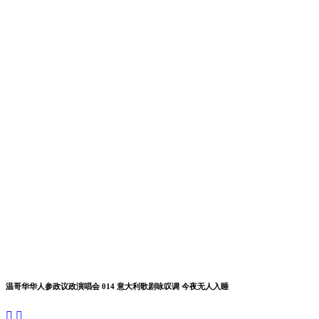
温哥华华人参政议政演唱会 014 意大利歌剧咏叹调 今夜无人入睡